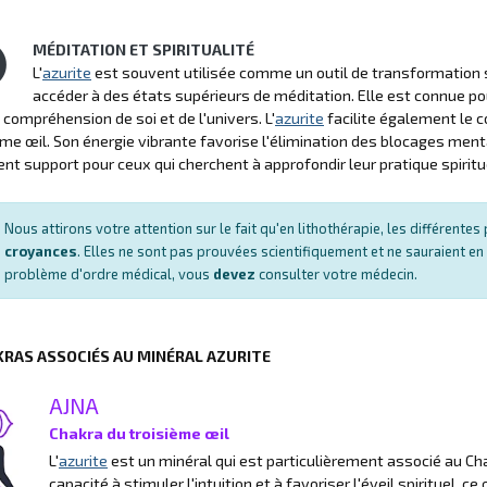
MÉDITATION ET SPIRITUALITÉ
L'
azurite
est souvent utilisée comme un outil de transformation spi
accéder à des états supérieurs de méditation. Elle est connue pou
 compréhension de soi et de l'univers. L'
azurite
facilite également le co
ème œil. Son énergie vibrante favorise l'élimination des blocages ment
ent support pour ceux qui cherchent à approfondir leur pratique spiritu
Nous attirons votre attention sur le fait qu'en lithothérapie, les différent
croyances
. Elles ne sont pas prouvées scientifiquement et ne sauraient en
problème d'ordre médical, vous
devez
consulter votre médecin.
KRAS ASSOCIÉS AU MINÉRAL AZURITE
AJNA
Chakra du troisième œil
L'
azurite
est un minéral qui est particulièrement associé au Cha
capacité à stimuler l'intuition et à favoriser l'éveil spirituel, 