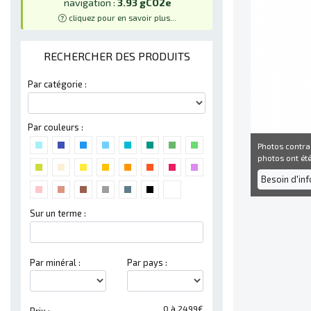
navigation :
3.93 gCO2e
cliquez pour en savoir plus...
RECHERCHER DES PRODUITS
Par catégorie :
Par couleurs :
Photos contra
photos ont été 
Besoin d'in
Sur un terme :
Par minéral :
Par pays :
0 à 2499€