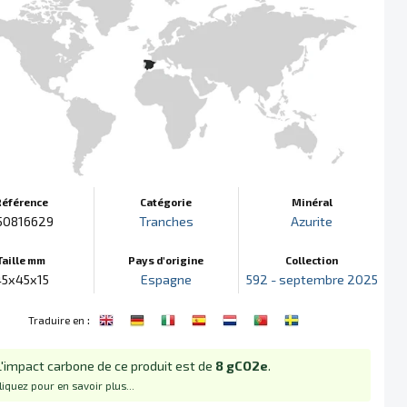
Référence
Catégorie
Minéral
50816629
Tranches
Azurite
Taille mm
Pays d'origine
Collection
45x45x15
Espagne
592 - septembre 2025
:
Traduire en
L'impact carbone de ce produit est de
8 gCO2e
.
liquez pour en savoir plus...