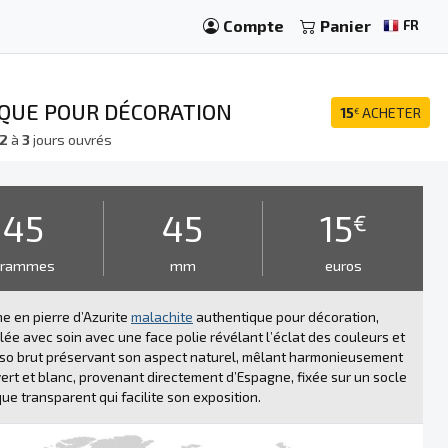
Compte
Panier
FR
IQUE POUR DÉCORATION
15
ACHETER
€
2
à
3
jours ouvrés
45
45
15
€
grammes
mm
euros
e en pierre d’Azurite
malachite
authentique pour décoration,
llée avec soin avec une face polie révélant l’éclat des couleurs et
so brut préservant son aspect naturel, mêlant harmonieusement
vert et blanc, provenant directement d’Espagne, fixée sur un socle
que transparent qui facilite son exposition.