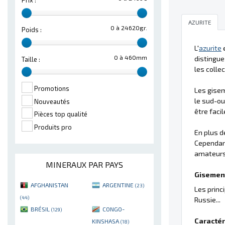
Prix :
AZURITE
0 à 24620gr.
Poids :
L'
azurite
e
0 à 460mm
distingue
Taille :
les colle
Promotions
Les gise
le sud-ou
Nouveautés
être faci
Pièces top qualité
Produits pro
En plus de
Cependan
amateurs 
MINERAUX PAR PAYS
Gisement
AFGHANISTAN
ARGENTINE
(23)
Les princ
(44)
Russie...
BRÉSIL
CONGO-
(129)
Caractér
KINSHASA
(18)