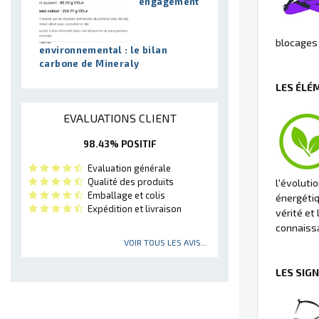
engagement
blocages 
environnemental : le bilan
carbone de Mineraly
LES ÉLÉ
EVALUATIONS CLIENT
98.43% POSITIF
Evaluation générale
Qualité des produits
l'évolution
Emballage et colis
énergétiq
Expédition et livraison
vérité et
connaiss
VOIR TOUS LES AVIS...
LES SIG