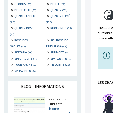
»
»
OTODUS
PYRITE
(31)
(27)
»
»
PYROLUSITE
QUARTZ
(31)
(171)
»
»
QUARTZ FADEN
QUARTZ FUMÉ
(40)
(106)
»
»
meilleure
QUARTZ ROSE
RHODONITE
(25)
du troisi
(57)
un excell
»
»
ROSE DES
SEL ROSE DE
SABLES
L'HIMALAYA
(35)
(42)
»
»
SEPTARIA
SHUNGITE
(26)
(80)
»
»
SPECTROLITE
SPHALÉRITE
(11)
(15)
»
»
TOURMALINE
TRILOBITE
(99)
(25)
»
VANADINITE
(39)
LES CHA
BLOG - INFORMATIONS
VENDREDI 19
JUIN 2026
Notre