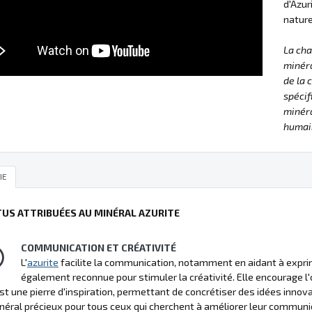
d'Azur
nature
La ch
minéra
de la 
spécif
minéra
humain
IE
TUS ATTRIBUÉES AU MINÉRAL AZURITE
COMMUNICATION ET CRÉATIVITÉ
L'
azurite
facilite la communication, notamment en aidant à expri
également reconnue pour stimuler la créativité. Elle encourage l'o
est une pierre d'inspiration, permettant de concrétiser des idées innova
néral précieux pour tous ceux qui cherchent à améliorer leur communica