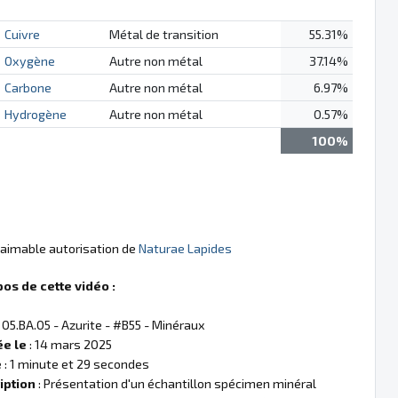
Cuivre
Métal de transition
55.31%
Oxygène
Autre non métal
37.14%
Carbone
Autre non métal
6.97%
Hydrogène
Autre non métal
0.57%
100%
l'aimable autorisation de
Naturae Lapides
pos de cette vidéo :
 05.BA.05 - Azurite - #B55 - Minéraux
ée le
: 14 mars 2025
e
: 1 minute et 29 secondes
iption
: Présentation d'un échantillon spécimen minéral