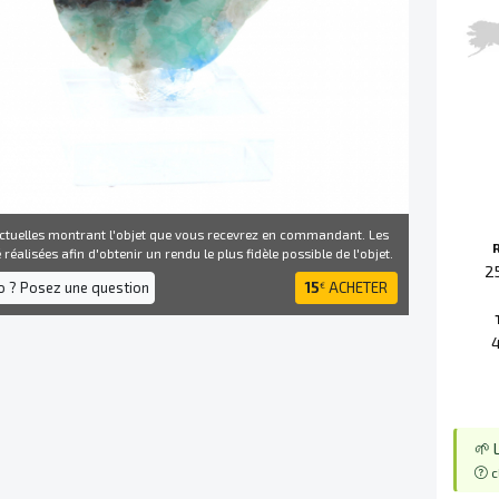
ctuelles montrant l'objet que vous recevrez en commandant. Les
réalisées afin d'obtenir un rendu le plus fidèle possible de l'objet.
2
fo ? Posez une question
15
ACHETER
€
🌱 
c