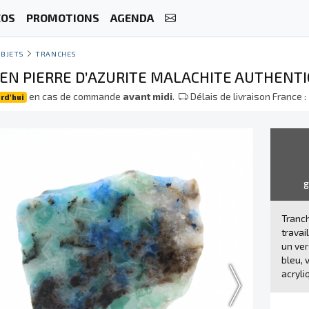
ÉOS
PROMOTIONS
AGENDA
BJETS
TRANCHES
EN PIERRE D’AZURITE MALACHITE AUTHENT
en cas de commande
avant midi
.
Délais de livraison France :
rd'hui
Tranch
travai
un ver
bleu, 
acryli