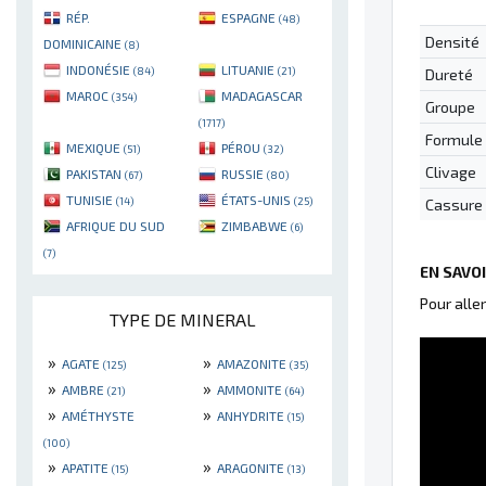
RÉP.
ESPAGNE
(48)
Densité
DOMINICAINE
(8)
INDONÉSIE
LITUANIE
(84)
(21)
Dureté
MAROC
MADAGASCAR
(354)
Groupe
(1717)
Formule
MEXIQUE
PÉROU
(51)
(32)
Clivage
PAKISTAN
RUSSIE
(67)
(80)
TUNISIE
ÉTATS-UNIS
(14)
(25)
Cassure
AFRIQUE DU SUD
ZIMBABWE
(6)
(7)
EN SAVO
Pour alle
TYPE DE MINERAL
»
»
AGATE
AMAZONITE
(125)
(35)
»
»
AMBRE
AMMONITE
(21)
(64)
»
»
AMÉTHYSTE
ANHYDRITE
(15)
(100)
»
»
APATITE
ARAGONITE
(15)
(13)