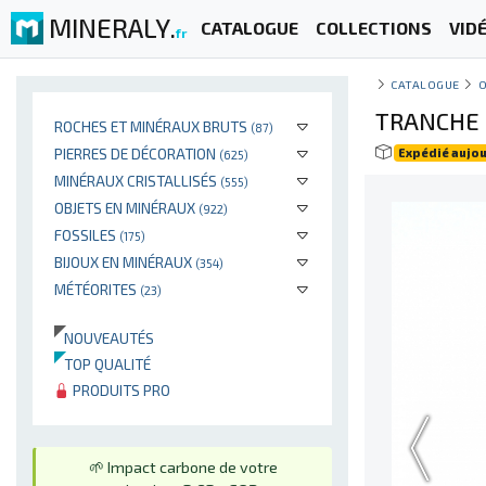
MINERALY.
CATALOGUE
COLLECTIONS
VID
fr
CATALOGUE
O
TRANCHE 
ROCHES ET MINÉRAUX BRUTS
(87)
PIERRES DE DÉCORATION
Expédié aujou
(625)
MINÉRAUX CRISTALLISÉS
(555)
OBJETS EN MINÉRAUX
(922)
FOSSILES
(175)
BIJOUX EN MINÉRAUX
(354)
MÉTÉORITES
(23)
NOUVEAUTÉS
TOP QUALITÉ
PRODUITS PRO
🌱 Impact carbone de votre