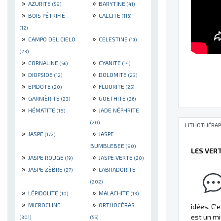
»
»
AZURITE
BARYTINE
(58)
(41)
»
»
BOIS PÉTRIFIÉ
CALCITE
(116)
(12)
»
»
CAMPO DEL CIELO
CELESTINE
(19)
(23)
»
»
CORNALINE
CYANITE
(56)
(14)
»
»
DIOPSIDE
DOLOMITE
(12)
(23)
»
»
EPIDOTE
FLUORITE
(20)
(25)
»
»
GARNIÈRITE
GOETHITE
(23)
(26)
»
»
HÉMATITE
JADE NÉPHRITE
(18)
(20)
LITHOTHÉRAP
»
»
JASPE
JASPE
(172)
BUMBLEBEE
(80)
LES VER
»
»
JASPE ROUGE
JASPE VERTE
(19)
(20)
»
»
JASPE ZÈBRE
LABRADORITE
(27)
(202)
»
»
LÉPIDOLITE
MALACHITE
(10)
(13)
»
»
MICROCLINE
ORTHOCÉRAS
idées. C'
est un mi
(301)
(55)