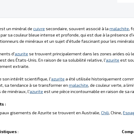
st un minéral de
cuivre
secondaire, souvent associé à la
malachite
, 
 par sa couleur bleue intense et profonde, qui est due à la présence d'
ctionneurs de minéraux et un sujet d'étude fascinant pour les minéralo
ments d'
azurite
se trouvent principalement dans les zones arides où l
est des États-Unis. En raison de sa solubilité relative, l'
azurite
est sou
lement extraite.
 son intérêt scientifique, l'
azurite
a été utilisée historiquement comme
t, sa tendance à se transformer en
malachite
, de couleur verte, a li
de minéraux, l'
azurite
est une pièce incontournable en raison de sa ra
s :
ipaux gisements de Azurite se trouvent en Australie,
Chili
, Chine,
Espa
istiques
:
Compo