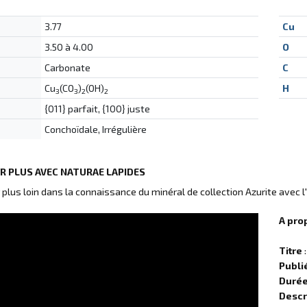
3.77
Cu
3.50 à 4.00
O
Carbonate
C
Cu
(CO
)
(OH)
H
3
3
2
2
{011} parfait, {100} juste
Conchoïdale, Irrégulière
IR PLUS AVEC NATURAE LAPIDES
r plus loin dans la connaissance du minéral de collection Azurite avec 
A pro
Titre
:
Publi
Duré
Descr