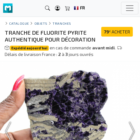
FR
CATALOGUE
OBJETS
TRANCHES
TRANCHE DE FLUORITE PYRITE
79
ACHETER
€
AUTHENTIQUE POUR DÉCORATION
en cas de commande
avant midi
.
Expédié aujourd'hui
Délais de livraison France :
2
à
3
jours ouvrés