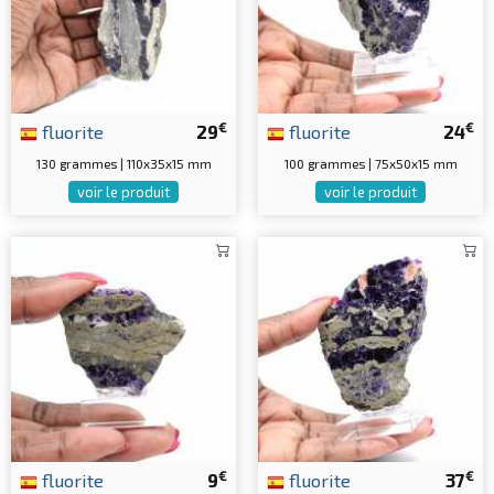
€
€
fluorite
29
fluorite
24
130 grammes | 110x35x15 mm
100 grammes | 75x50x15 mm
voir le produit
voir le produit
€
€
fluorite
9
fluorite
37