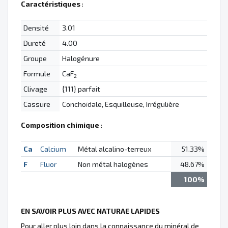
Caractéristiques
:
Densité
3.01
Dureté
4.00
Groupe
Halogénure
Formule
CaF
2
Clivage
{111} parfait
Cassure
Conchoïdale, Esquilleuse, Irrégulière
Composition chimique
:
Ca
Calcium
Métal alcalino-terreux
51.33%
F
Fluor
Non métal halogènes
48.67%
100%
EN SAVOIR PLUS AVEC NATURAE LAPIDES
Pour aller plus loin dans la connaissance du minéral de