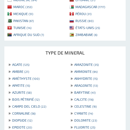
(84)
(21)
MAROC
MADAGASCAR
(353)
(1717)
MEXIQUE
PÉROU
(51)
(31)
PAKISTAN
RUSSIE
(67)
(80)
TUNISIE
ÉTATS-UNIS
(14)
(25)
AFRIQUE DU SUD
ZIMBABWE
(7)
(6)
TYPE DE MINERAL
»
»
AGATE
AMAZONITE
(125)
(35)
»
»
AMBRE
AMMONITE
(21)
(64)
»
»
AMÉTHYSTE
ANHYDRITE
(100)
(15)
»
»
APATITE
ARAGONITE
(15)
(13)
»
»
AZURITE
BARYTINE
(58)
(41)
»
»
BOIS PÉTRIFIÉ
CALCITE
(12)
(116)
»
»
CAMPO DEL CIELO
CELESTINE
(22)
(19)
»
»
CORNALINE
CYANITE
(56)
(14)
»
»
DIOPSIDE
DOLOMITE
(12)
(23)
»
»
EPIDOTE
FLUORITE
(20)
(25)