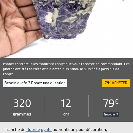
Photos contractuelles montrant l'objet que vous recevrez en commandant. Les
photos ont été réalisées afin d'obtenir un rendu le plus fidèle possible de
l'objet.
Besoin d'info ? Posez une question
79
ACHETER
€
320
12
79
€
grammes
cm
Trop cher ?
Tranche de
fluorite
pyrite
authentique pour décoration,