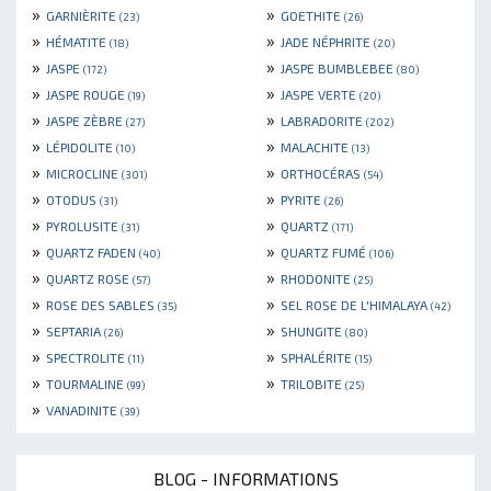
»
»
GARNIÈRITE
GOETHITE
(23)
(26)
»
»
HÉMATITE
JADE NÉPHRITE
(18)
(20)
»
»
JASPE
JASPE BUMBLEBEE
(172)
(80)
»
»
JASPE ROUGE
JASPE VERTE
(19)
(20)
»
»
JASPE ZÈBRE
LABRADORITE
(27)
(202)
»
»
LÉPIDOLITE
MALACHITE
(10)
(13)
»
»
MICROCLINE
ORTHOCÉRAS
(301)
(54)
»
»
OTODUS
PYRITE
(31)
(26)
»
»
PYROLUSITE
QUARTZ
(31)
(171)
»
»
QUARTZ FADEN
QUARTZ FUMÉ
(40)
(106)
»
»
QUARTZ ROSE
RHODONITE
(57)
(25)
»
»
ROSE DES SABLES
SEL ROSE DE L'HIMALAYA
(35)
(42)
»
»
SEPTARIA
SHUNGITE
(26)
(80)
»
»
SPECTROLITE
SPHALÉRITE
(11)
(15)
»
»
TOURMALINE
TRILOBITE
(99)
(25)
»
VANADINITE
(39)
BLOG - INFORMATIONS