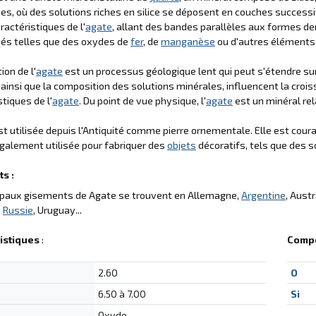
es, où des solutions riches en silice se déposent en couches successi
ractéristiques de l'
agate
, allant des bandes parallèles aux formes den
tés telles que des oxydes de
fer
, de
manganèse
ou d'autres éléments 
ion de l'
agate
est un processus géologique lent qui peut s'étendre su
 ainsi que la composition des solutions minérales, influencent la cro
stiques de l'
agate
. Du point de vue physique, l'
agate
est un minéral rel
t utilisée depuis l'Antiquité comme pierre ornementale. Elle est cou
également utilisée pour fabriquer des
objets
décoratifs, tels que des 
s :
cipaux gisements de Agate se trouvent en Allemagne,
Argentine
, Austr
,
Russie
, Uruguay...
istiques
:
Compo
2.60
O
6.50 à 7.00
Si
Oxyde