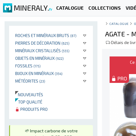
MINERALY.
CATALOGUE
COLLECTIONS
VID
fr
CATALOGUE
AGATE - 
ROCHES ET MINÉRAUX BRUTS
(87)
Délais de liv
PIERRES DE DÉCORATION
(625)
MINÉRAUX CRISTALLISÉS
(555)
OBJETS EN MINÉRAUX
(922)
Ce 
FOSSILES
(175)
BIJOUX EN MINÉRAUX
(354)
PRO
MÉTÉORITES
(23)
NOUVEAUTÉS
TOP QUALITÉ
PRODUITS PRO
🌱 Impact carbone de votre