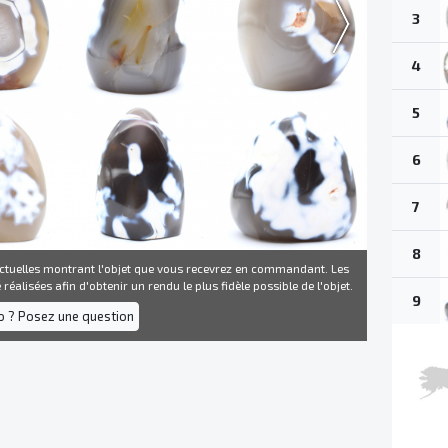
3
4
5
6
7
8
ctuelles montrant l'objet que vous recevrez en commandant. Les
réalisées afin d'obtenir un rendu le plus fidèle possible de l'objet.
9
fo ? Posez une question