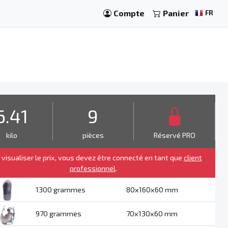
Compte
Panier
FR
6.41
9
kilo
pièces
Réservé PRO
 visualiser le prix, vous devez être connecté en tant que
client
professionnel
.
1300 grammes
80x160x60 mm
970 grammes
70x130x60 mm