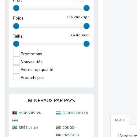
Prix :
0 à 24620gr.
Poids :
0 à 460mm
Taille :
Promotions
Nouveautés
Pièces top qualité
Produits pro
MINERAUX PAR PAYS
AFGHANISTAN
ARGENTINE
(23)
AGATE
(44)
BRÉSIL
CONGO-
(129)
KINSHASA
(18)
L'
agate
es