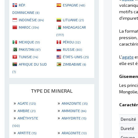
volcaniqu
RÉP.
ESPAGNE
(48)
motifs ca
DOMINICAINE
(8)
d'impure
INDONÉSIE
LITUANIE
(84)
(21)
MAROC
MADAGASCAR
(354)
La format
(1717)
pression,
MEXIQUE
PÉROU
(51)
(32)
caractéri
PAKISTAN
RUSSIE
(67)
(80)
L'
agate
es
TUNISIE
ÉTATS-UNIS
(14)
(25)
elle est 
AFRIQUE DU SUD
ZIMBABWE
(6)
(7)
Gisement
Les prin
TYPE DE MINERAL
Mongolie
»
»
AGATE
AMAZONITE
(125)
(35)
Caractér
»
»
AMBRE
AMMONITE
(21)
(64)
»
»
AMÉTHYSTE
ANHYDRITE
(15)
Densité
(100)
Dureté
»
»
APATITE
ARAGONITE
(15)
(13)
Groupe