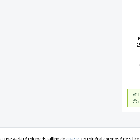
2
🌱 
c
t une variété microcristalline de
quartz
, un minéral composé de silic