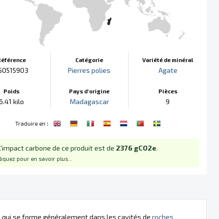
Référence
Catégorie
Variété de minéral
50515903
Pierres polies
Agate
Poids
Pays d'origine
Pièces
6.41 kilo
Madagascar
9
:
Traduire en
L'impact carbone de ce produit est de
2376 gCO2e
.
liquez pour en savoir plus...
e, qui se forme généralement dans les cavités de
roches