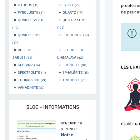
»
»
OTODUS
PYRITE
problèmes
(31)
(27)
»
»
de peur e
PYROLUSITE
QUARTZ
(31)
(171)
»
»
QUARTZ FADEN
QUARTZ FUMÉ
(40)
(106)
»
»
QUARTZ ROSE
RHODONITE
(25)
(57)
»
»
ROSE DES
SEL ROSE DE
SABLES
L'HIMALAYA
(35)
(42)
»
»
SEPTARIA
SHUNGITE
(26)
(80)
LES CHA
»
»
SPECTROLITE
SPHALÉRITE
(11)
(15)
»
»
TOURMALINE
TRILOBITE
(99)
(25)
»
VANADINITE
(39)
BLOG - INFORMATIONS
établir u
VENDREDI 19
JUIN 2026
Notre