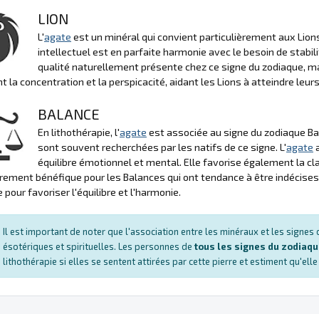
LION
L'
agate
est un minéral qui convient particulièrement aux Lions
intellectuel est en parfaite harmonie avec le besoin de stabilit
qualité naturellement présente chez ce signe du zodiaque, mai
 la concentration et la perspicacité, aidant les Lions à atteindre leur
BALANCE
En lithothérapie, l'
agate
est associée au signe du zodiaque Bal
sont souvent recherchées par les natifs de ce signe. L'
agate
a
équilibre émotionnel et mental. Elle favorise également la cla
èrement bénéfique pour les Balances qui ont tendance à être indécises. A
 pour favoriser l'équilibre et l'harmonie.
Il est important de noter que l'association entre les minéraux et les signe
ésotériques et spirituelles. Les personnes de
tous les signes du zodiaq
lithothérapie si elles se sentent attirées par cette pierre et estiment qu'ell