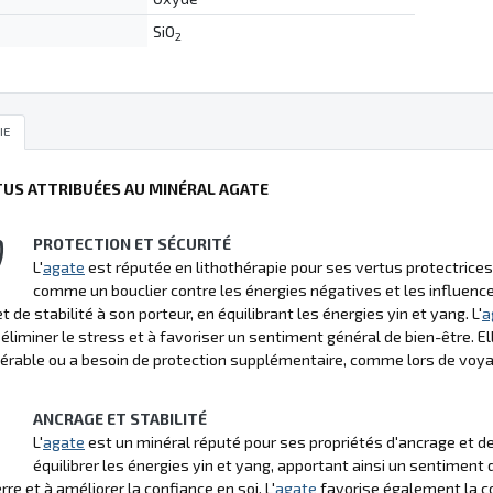
SiO
2
IE
TUS ATTRIBUÉES AU MINÉRAL AGATE
PROTECTION ET SÉCURITÉ
L'
agate
est réputée en lithothérapie pour ses vertus protectrices
comme un bouclier contre les énergies négatives et les influenc
t de stabilité à son porteur, en équilibrant les énergies yin et yang. L'
a
 à éliminer le stress et à favoriser un sentiment général de bien-être. E
nérable ou a besoin de protection supplémentaire, comme lors de vo
ANCRAGE ET STABILITÉ
L'
agate
est un minéral réputé pour ses propriétés d'ancrage et de 
équilibrer les énergies yin et yang, apportant ainsi un sentiment d
rre et à améliorer la confiance en soi. L'
agate
favorise également la con