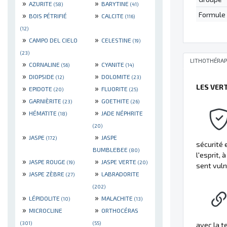
»
»
AZURITE
BARYTINE
(58)
(41)
»
»
Formule
BOIS PÉTRIFIÉ
CALCITE
(116)
(12)
»
»
CAMPO DEL CIELO
CELESTINE
(19)
(23)
LITHOTHÉRAP
»
»
CORNALINE
CYANITE
(56)
(14)
»
»
DIOPSIDE
DOLOMITE
(12)
(23)
LES VER
»
»
EPIDOTE
FLUORITE
(20)
(25)
»
»
GARNIÈRITE
GOETHITE
(23)
(26)
»
»
HÉMATITE
JADE NÉPHRITE
(18)
(20)
»
»
JASPE
JASPE
(172)
sécurité e
BUMBLEBEE
(80)
l'esprit,
»
»
JASPE ROUGE
JASPE VERTE
(19)
(20)
sent vul
»
»
JASPE ZÈBRE
LABRADORITE
(27)
(202)
»
»
LÉPIDOLITE
MALACHITE
(10)
(13)
»
»
MICROCLINE
ORTHOCÉRAS
(301)
(55)
avec la te