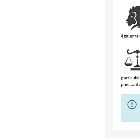
également
particuli
puissante