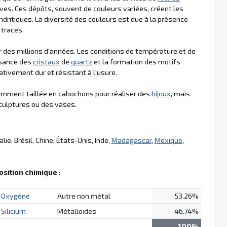
ves. Ces dépôts, souvent de couleurs variées, créent les
dritiques. La diversité des couleurs est due à la présence
traces.
r des millions d'années. Les conditions de température et de
issance des
cristaux
de
quartz
et la formation des motifs
ativement dur et résistant à l'usure.
ramment taillée en cabochons pour réaliser des
bijoux
, mais
sculptures ou des vases.
alie, Brésil, Chine, États-Unis, Inde,
Madagascar
,
Mexique
,
sition chimique
:
Oxygène
Autre non métal
53.26%
Silicium
Métalloïdes
46.74%
100%