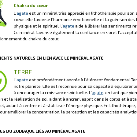
Chakra du cœur
L'
agate
est un minéral très apprécié en lithothérapie pour son 
cœur, elle favorise l'harmonie émotionnelle et la guérison des 
physique et le spirituel, l'
agate
aide à libérer les sentiments re
Ce minéral favorise également la confiance en soi et l'acceptati
tionnement du chakra du cœur.
MENTS NATURELS EN LIEN AVEC LE MINÉRAL AGATE
TERRE
L'
agate
est profondément ancrée à l'élément fondamental Terre,
notre planète. Elle est reconnue pour sa capacité à équilibrer 
à encourager la croissance spirituelle. L'
agate
, en tant que pie
 et la réalisation de soi, aidant à ancrer l'esprit dans le corps et à sta
el, aidant à centrer et à stabiliser l'énergie physique. En lithothérapie, 
pour améliorer la concentration, la perception et les capacités analytiq
NES DU ZODIAQUE LIÉS AU MINÉRAL AGATE