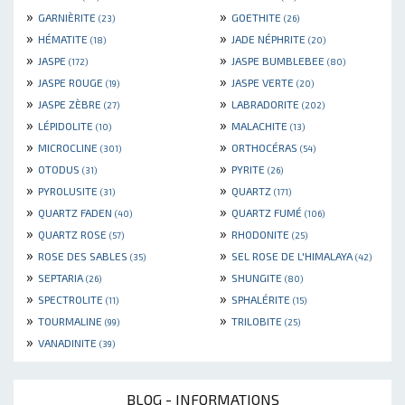
»
»
GARNIÈRITE
GOETHITE
(23)
(26)
»
»
HÉMATITE
JADE NÉPHRITE
(18)
(20)
»
»
JASPE
JASPE BUMBLEBEE
(172)
(80)
»
»
JASPE ROUGE
JASPE VERTE
(19)
(20)
»
»
JASPE ZÈBRE
LABRADORITE
(27)
(202)
»
»
LÉPIDOLITE
MALACHITE
(10)
(13)
»
»
MICROCLINE
ORTHOCÉRAS
(301)
(54)
»
»
OTODUS
PYRITE
(31)
(26)
»
»
PYROLUSITE
QUARTZ
(31)
(171)
»
»
QUARTZ FADEN
QUARTZ FUMÉ
(40)
(106)
»
»
QUARTZ ROSE
RHODONITE
(57)
(25)
»
»
ROSE DES SABLES
SEL ROSE DE L'HIMALAYA
(35)
(42)
»
»
SEPTARIA
SHUNGITE
(26)
(80)
»
»
SPECTROLITE
SPHALÉRITE
(11)
(15)
»
»
TOURMALINE
TRILOBITE
(99)
(25)
»
VANADINITE
(39)
BLOG - INFORMATIONS