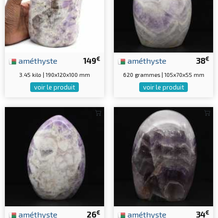
€
€
améthyste
149
améthyste
38
3.45 kilo | 190x120x100 mm
620 grammes | 105x70x55 mm
voir le produit
voir le produit
€
€
améthyste
26
améthyste
34