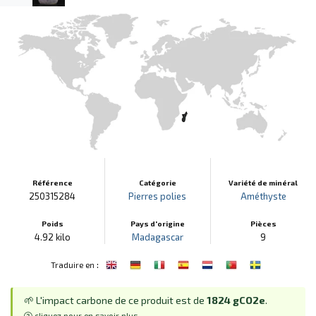
Référence
Catégorie
Variété de minéral
250315284
Pierres polies
Améthyste
Poids
Pays d'origine
Pièces
4.92 kilo
Madagascar
9
:
Traduire en
🌱 L'impact carbone de ce produit est de
1824 gCO2e
.
cliquez pour en savoir plus...