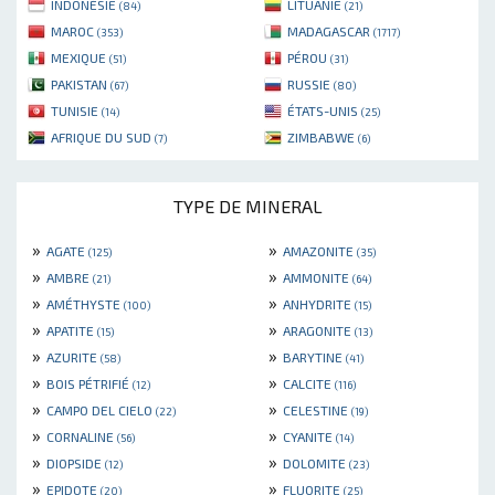
INDONÉSIE
LITUANIE
(84)
(21)
MAROC
MADAGASCAR
(353)
(1717)
MEXIQUE
PÉROU
(51)
(31)
PAKISTAN
RUSSIE
(67)
(80)
TUNISIE
ÉTATS-UNIS
(14)
(25)
AFRIQUE DU SUD
ZIMBABWE
(7)
(6)
TYPE DE MINERAL
»
»
AGATE
AMAZONITE
(125)
(35)
»
»
AMBRE
AMMONITE
(21)
(64)
»
»
AMÉTHYSTE
ANHYDRITE
(100)
(15)
»
»
APATITE
ARAGONITE
(15)
(13)
»
»
AZURITE
BARYTINE
(58)
(41)
»
»
BOIS PÉTRIFIÉ
CALCITE
(12)
(116)
»
»
CAMPO DEL CIELO
CELESTINE
(22)
(19)
»
»
CORNALINE
CYANITE
(56)
(14)
»
»
DIOPSIDE
DOLOMITE
(12)
(23)
»
»
EPIDOTE
FLUORITE
(20)
(25)