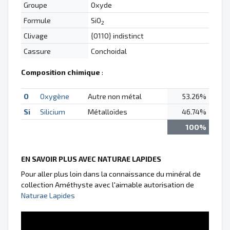
Groupe
Oxyde
Formule
SiO
2
Clivage
{0110} indistinct
Cassure
Conchoidal
Composition chimique
:
O
Oxygène
Autre non métal
53.26%
Si
Silicium
Métalloïdes
46.74%
100%
EN SAVOIR PLUS AVEC NATURAE LAPIDES
Pour aller plus loin dans la connaissance du minéral de
collection Améthyste avec l'aimable autorisation de
Naturae Lapides