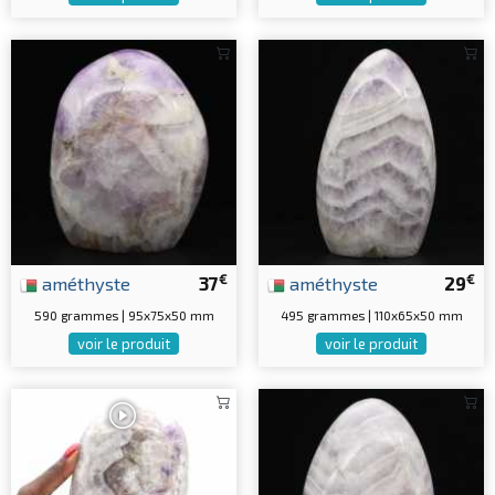
€
€
améthyste
37
améthyste
29
590 grammes | 95x75x50 mm
495 grammes | 110x65x50 mm
voir le produit
voir le produit