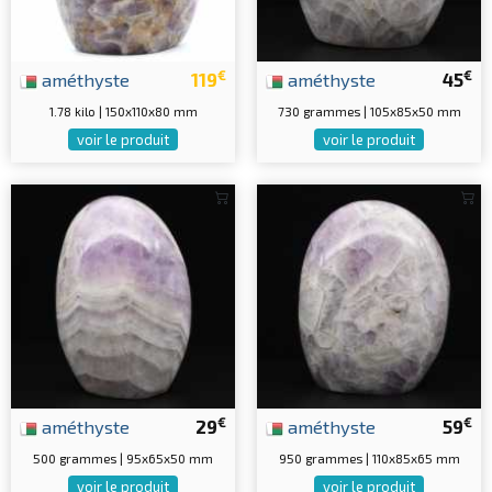
€
€
améthyste
119
améthyste
45
1.78 kilo | 150x110x80 mm
730 grammes | 105x85x50 mm
voir le produit
voir le produit
€
€
améthyste
29
améthyste
59
500 grammes | 95x65x50 mm
950 grammes | 110x85x65 mm
voir le produit
voir le produit