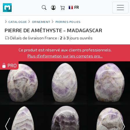
FR
CATALOGUE
ORNEMENT
PIERRES POLIES
PIERRE DE AMÉTHYSTE - MADAGASCAR
Délais de livraison France :
2
à
3
jours ouvrés
Ce produit est réservé aux clients professionnels.
Plus d'information sur les comptes pro...
PRO