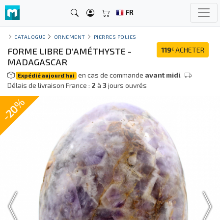
FR
CATALOGUE
ORNEMENT
PIERRES POLIES
FORME LIBRE D’AMÉTHYSTE -
119
ACHETER
€
MADAGASCAR
en cas de commande
avant midi
.
Expédié aujourd'hui
Délais de livraison France :
2
à
3
jours ouvrés
-20%