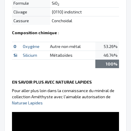
Formule
SiO
2
Clivage
{0110} indistinct
Cassure
Conchoidal
Composition chimique
:
O
Oxygène
Autre non métal
53.26%
Si
Silicium
Métalloïdes
46.74%
100%
EN SAVOIR PLUS AVEC NATURAE LAPIDES
Pour aller plus loin dans la connaissance du minéral de
collection Améthyste avec l'aimable autorisation de
Naturae Lapides