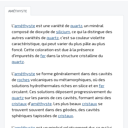
AMÉTHYSTE
L'
améthyste
est une variété de
quartz
, un minéral
composé de dioxyde de
silicium
, ce qui la distingue des
autres variétés de
quartz
, c'est sa couleur violette
caractéristique, qui peut varier du plus pâle au plus
foncé. Cette coloration est due à la présence
d'impuretés de
fer
dans la structure cristalline du
quartz
.
L'
améthyste
se forme généralement dans des cavités
de
roches
volcaniques ou métamorphiques, où des
solutions hydrothermales riches en silice et en
fer
circulent. Ces solutions déposent progressivement du
quartz
sur les parois de ces cavités, formant ainsi des
cristaux
d'
améthyste
. Les plus beaux
cristaux
se
trouvent souvent dans des géodes, des cavités
sphériques tapissées de
cristaux
.
L'
améthyste
est un minéral relativement dur, ce qui lui