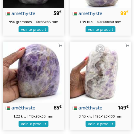
€
€
améthyste
59
améthyste
99
950 grammes | 110x85x65 mm
1.39 kilo | 140x100x60 mm
voir le produit
voir le produit
€
€
améthyste
85
améthyste
149
1.22 kilo | 115x95x65 mm
3.45 kilo | 190x120x100 mm
voir le produit
voir le produit