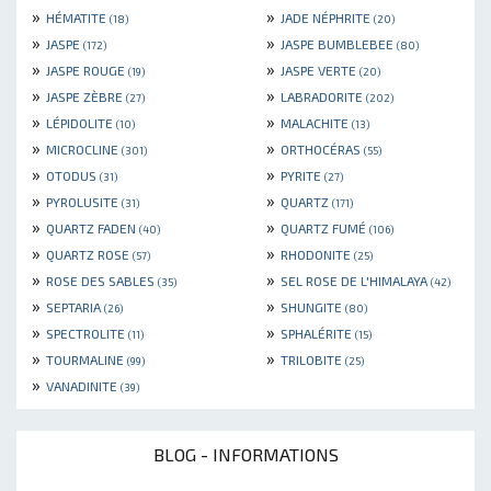
»
»
HÉMATITE
JADE NÉPHRITE
(18)
(20)
»
»
JASPE
JASPE BUMBLEBEE
(172)
(80)
»
»
JASPE ROUGE
JASPE VERTE
(19)
(20)
»
»
JASPE ZÈBRE
LABRADORITE
(27)
(202)
»
»
LÉPIDOLITE
MALACHITE
(10)
(13)
»
»
MICROCLINE
ORTHOCÉRAS
(301)
(55)
»
»
OTODUS
PYRITE
(31)
(27)
»
»
PYROLUSITE
QUARTZ
(31)
(171)
»
»
QUARTZ FADEN
QUARTZ FUMÉ
(40)
(106)
»
»
QUARTZ ROSE
RHODONITE
(57)
(25)
»
»
ROSE DES SABLES
SEL ROSE DE L'HIMALAYA
(35)
(42)
»
»
SEPTARIA
SHUNGITE
(26)
(80)
»
»
SPECTROLITE
SPHALÉRITE
(11)
(15)
»
»
TOURMALINE
TRILOBITE
(99)
(25)
»
VANADINITE
(39)
BLOG - INFORMATIONS