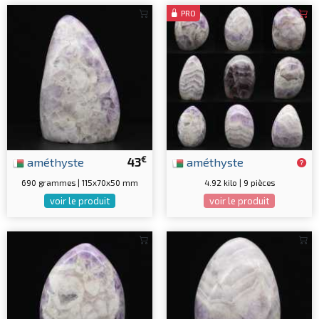
PRO
€
améthyste
43
améthyste
690 grammes | 115x70x50 mm
4.92 kilo | 9 pièces
voir le produit
voir le produit