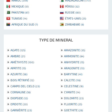
MAROC
MADAGASCAR
(354)
(1717)
MEXIQUE
PÉROU
(51)
(32)
PAKISTAN
RUSSIE
(67)
(80)
TUNISIE
ÉTATS-UNIS
(14)
(25)
AFRIQUE DU SUD
ZIMBABWE
(7)
(6)
TYPE DE MINERAL
»
»
AGATE
AMAZONITE
(125)
(35)
»
»
AMBRE
AMMONITE
(21)
(64)
»
»
AMÉTHYSTE
ANHYDRITE
(100)
(15)
»
»
APATITE
ARAGONITE
(15)
(13)
»
»
AZURITE
BARYTINE
(58)
(41)
»
»
BOIS PÉTRIFIÉ
CALCITE
(12)
(116)
»
»
CAMPO DEL CIELO
CELESTINE
(23)
(19)
»
»
CORNALINE
CYANITE
(56)
(14)
»
»
DIOPSIDE
DOLOMITE
(12)
(23)
»
»
EPIDOTE
FLUORITE
(20)
(25)
»
»
GARNIÈRITE
GOETHITE
(23)
(26)