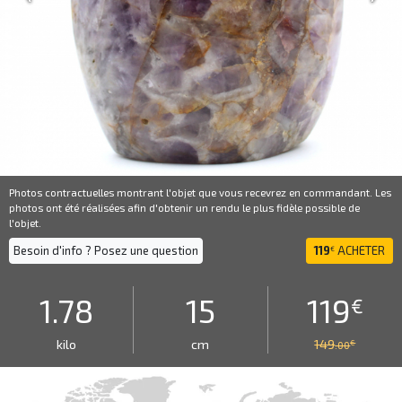
Photos contractuelles montrant l'objet que vous recevrez en commandant. Les
photos ont été réalisées afin d'obtenir un rendu le plus fidèle possible de
l'objet.
Besoin d'info ? Posez une question
119
ACHETER
€
1.78
15
119
€
kilo
cm
149
€
.00