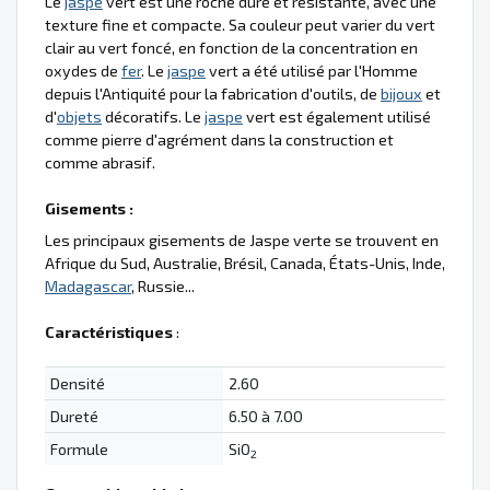
Le
jaspe
vert est une roche dure et résistante, avec une
texture fine et compacte. Sa couleur peut varier du vert
clair au vert foncé, en fonction de la concentration en
oxydes de
fer
. Le
jaspe
vert a été utilisé par l'Homme
depuis l'Antiquité pour la fabrication d'outils, de
bijoux
et
d'
objets
décoratifs. Le
jaspe
vert est également utilisé
comme pierre d'agrément dans la construction et
comme abrasif.
Gisements :
Les principaux gisements de Jaspe verte se trouvent en
Afrique du Sud, Australie, Brésil, Canada, États-Unis, Inde,
Madagascar
, Russie...
Caractéristiques
:
Densité
2.60
Dureté
6.50 à 7.00
Formule
SiO
2