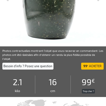
Photos contractuelles montrant l'objet que vous recevrez en commandant. Les
photos ont été réalisées afin d'obtenir un rendu le plus fidèle possible de
l'objet.
Besoin d'info ? Posez une question
99
ACHETER
€
2.1
16
99
€
kilo
cm
Trop cher ?