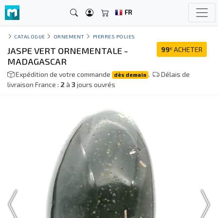
FR
CATALOGUE
ORNEMENT
PIERRES POLIES
JASPE VERT ORNEMENTALE -
99
ACHETER
€
MADAGASCAR
Expédition de votre commande
.
Délais de
dès demain
livraison France :
2
à
3
jours ouvrés