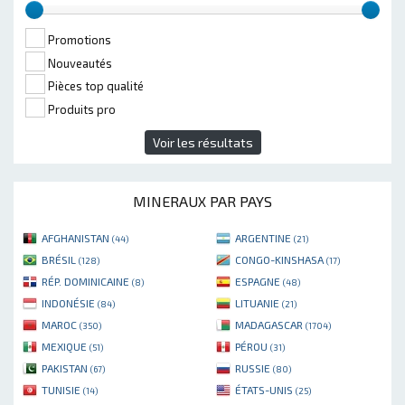
Promotions
Nouveautés
Pièces top qualité
Produits pro
Voir les résultats
MINERAUX PAR PAYS
AFGHANISTAN
ARGENTINE
(44)
(21)
BRÉSIL
CONGO-KINSHASA
(128)
(17)
RÉP. DOMINICAINE
ESPAGNE
(8)
(48)
INDONÉSIE
LITUANIE
(84)
(21)
MAROC
MADAGASCAR
(350)
(1704)
MEXIQUE
PÉROU
(51)
(31)
PAKISTAN
RUSSIE
(67)
(80)
TUNISIE
ÉTATS-UNIS
(14)
(25)