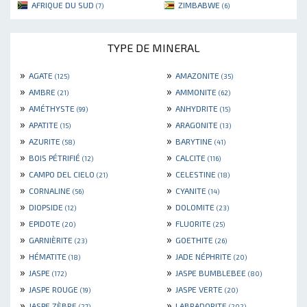
AFRIQUE DU SUD
ZIMBABWE
(7)
(6)
TYPE DE MINERAL
»
»
AGATE
AMAZONITE
(125)
(35)
»
»
AMBRE
AMMONITE
(21)
(62)
»
»
AMÉTHYSTE
ANHYDRITE
(99)
(15)
»
»
APATITE
ARAGONITE
(15)
(13)
»
»
AZURITE
BARYTINE
(58)
(41)
»
»
BOIS PÉTRIFIÉ
CALCITE
(12)
(116)
»
»
CAMPO DEL CIELO
CELESTINE
(21)
(18)
»
»
CORNALINE
CYANITE
(56)
(14)
»
»
DIOPSIDE
DOLOMITE
(12)
(23)
»
»
EPIDOTE
FLUORITE
(20)
(25)
»
»
GARNIÈRITE
GOETHITE
(23)
(26)
»
»
HÉMATITE
JADE NÉPHRITE
(18)
(20)
»
»
JASPE
JASPE BUMBLEBEE
(172)
(80)
»
»
JASPE ROUGE
JASPE VERTE
(19)
(20)
»
»
JASPE ZÈBRE
LABRADORITE
(27)
(202)