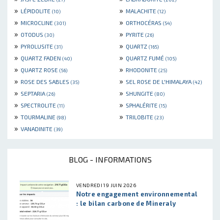
»
»
LÉPIDOLITE
MALACHITE
(10)
(12)
»
»
MICROCLINE
ORTHOCÉRAS
(301)
(54)
»
»
OTODUS
PYRITE
(30)
(26)
»
»
PYROLUSITE
QUARTZ
(31)
(165)
»
»
QUARTZ FADEN
QUARTZ FUMÉ
(40)
(105)
»
»
QUARTZ ROSE
RHODONITE
(56)
(25)
»
»
ROSE DES SABLES
SEL ROSE DE L'HIMALAYA
(35)
(42)
»
»
SEPTARIA
SHUNGITE
(26)
(80)
»
»
SPECTROLITE
SPHALÉRITE
(11)
(15)
»
»
TOURMALINE
TRILOBITE
(98)
(23)
»
VANADINITE
(39)
BLOG - INFORMATIONS
VENDREDI 19 JUIN 2026
Notre engagement environnemental
: le bilan carbone de Mineraly