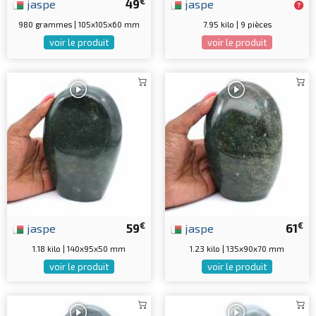
€
jaspe
49
jaspe
980 grammes | 105x105x60 mm
7.95 kilo | 9 pièces
voir le produit
voir le produit
€
€
jaspe
59
jaspe
61
1.18 kilo | 140x95x50 mm
1.23 kilo | 135x90x70 mm
voir le produit
voir le produit