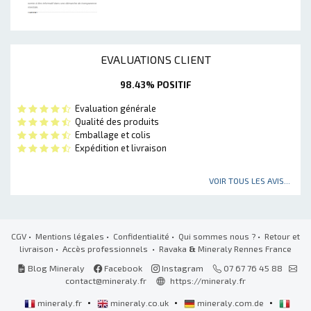
EVALUATIONS CLIENT
98.43% POSITIF
Evaluation générale
Qualité des produits
Emballage et colis
Expédition et livraison
VOIR TOUS LES AVIS...
CGV
•
Mentions légales
•
Confidentialité
•
Qui sommes nous ?
•
Retour et
livraison
•
Accès professionnels
• Ravaka
&
Mineraly Rennes France
Blog Mineraly
Facebook
Instagram
07 67 76 45 88
contact@mineraly.fr
https://mineraly.fr
•
•
•
mineraly.fr
mineraly.co.uk
mineraly.com.de