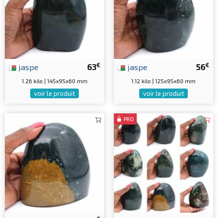
€
€
jaspe
63
jaspe
56
1.26 kilo | 145x95x60 mm
1.12 kilo | 125x95x60 mm
voir le produit
voir le produit
PRO