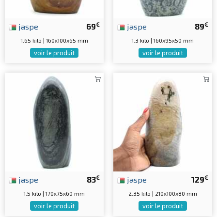
€
€
jaspe
69
jaspe
89
1.65 kilo | 160x100x65 mm
1.3 kilo | 160x95x50 mm
voir le produit
voir le produit
€
€
jaspe
83
jaspe
129
1.5 kilo | 170x75x60 mm
2.35 kilo | 210x100x80 mm
voir le produit
voir le produit