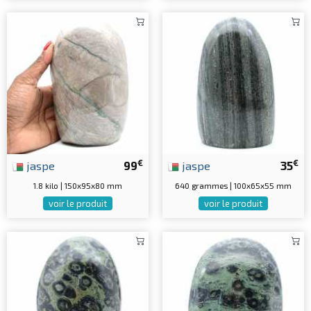
€
€
jaspe
99
jaspe
35
1.8 kilo | 150x95x80 mm
640 grammes | 100x65x55 mm
voir le produit
voir le produit