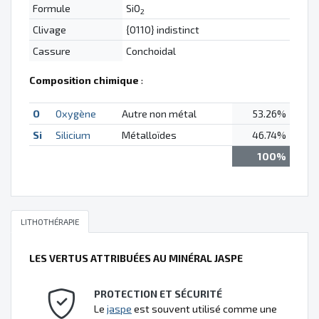
Formule
SiO
2
Clivage
{0110} indistinct
Cassure
Conchoidal
Composition chimique
:
O
Oxygène
Autre non métal
53.26%
Si
Silicium
Métalloïdes
46.74%
100%
LITHOTHÉRAPIE
LES VERTUS ATTRIBUÉES AU MINÉRAL JASPE
PROTECTION ET SÉCURITÉ
Le
jaspe
est souvent utilisé comme une