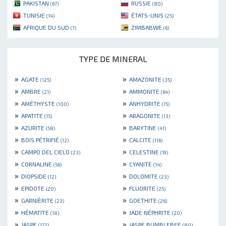
PAKISTAN
RUSSIE
(67)
(80)
TUNISIE
ÉTATS-UNIS
(14)
(25)
AFRIQUE DU SUD
ZIMBABWE
(7)
(6)
TYPE DE MINERAL
»
»
AGATE
AMAZONITE
(125)
(35)
»
»
AMBRE
AMMONITE
(21)
(64)
»
»
AMÉTHYSTE
ANHYDRITE
(100)
(15)
»
»
APATITE
ARAGONITE
(15)
(13)
»
»
AZURITE
BARYTINE
(58)
(41)
»
»
BOIS PÉTRIFIÉ
CALCITE
(12)
(116)
»
»
CAMPO DEL CIELO
CELESTINE
(23)
(19)
»
»
CORNALINE
CYANITE
(56)
(14)
»
»
DIOPSIDE
DOLOMITE
(12)
(23)
»
»
EPIDOTE
FLUORITE
(20)
(25)
»
»
GARNIÈRITE
GOETHITE
(23)
(26)
»
»
HÉMATITE
JADE NÉPHRITE
(18)
(20)
»
»
JASPE
JASPE BUMBLEBEE
(172)
(80)