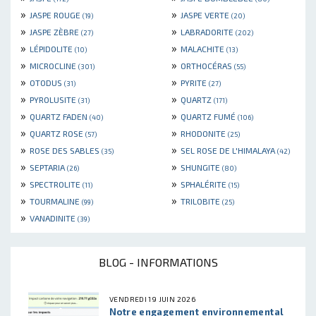
»
»
JASPE ROUGE
JASPE VERTE
(19)
(20)
»
»
JASPE ZÈBRE
LABRADORITE
(27)
(202)
»
»
LÉPIDOLITE
MALACHITE
(10)
(13)
»
»
MICROCLINE
ORTHOCÉRAS
(301)
(55)
»
»
OTODUS
PYRITE
(31)
(27)
»
»
PYROLUSITE
QUARTZ
(31)
(171)
»
»
QUARTZ FADEN
QUARTZ FUMÉ
(40)
(106)
»
»
QUARTZ ROSE
RHODONITE
(57)
(25)
»
»
ROSE DES SABLES
SEL ROSE DE L'HIMALAYA
(35)
(42)
»
»
SEPTARIA
SHUNGITE
(26)
(80)
»
»
SPECTROLITE
SPHALÉRITE
(11)
(15)
»
»
TOURMALINE
TRILOBITE
(99)
(25)
»
VANADINITE
(39)
BLOG - INFORMATIONS
VENDREDI 19 JUIN 2026
Notre engagement environnemental