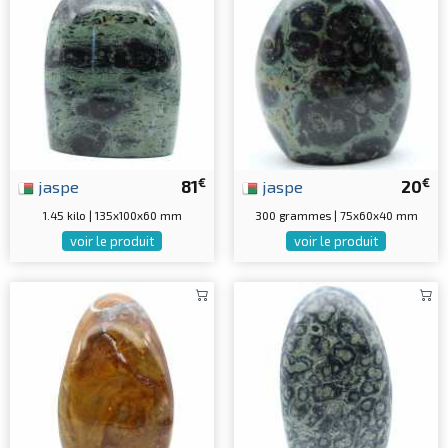
€
€
jaspe
81
jaspe
20
1.45 kilo | 135x100x60 mm
300 grammes | 75x60x40 mm
voir le produit
voir le produit