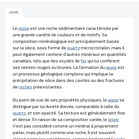
JASPE
Le
jaspe
est une roche sédimentaire caractérisée par
une grande variété de couleurs et de motifs. Sa
composition minéralogique est principalement basée
sur la silice, sous forme de
quartz
microcristallin, mais il
peut également contenir d'autres minéraux en quantités
variables, tels que des oxydes de
fer
qui lui confèrent
ses teintes rouges ou brunes. La formation du
jaspe
est
un processus géologique complexe qui implique la
précipitation de silice dans des cavités ou des fractures
de
roches
préexistantes.
Du point de vue de ses propriétés physiques, le
jaspe
se
distingue par sa dureté élevée, comparable à celle du
quartz
, et son opacité. Sa texture est généralement fine
et dense. En raison de sa composition variée, le
jaspe
n'est pas considéré comme un minéral à proprement
parler, mais plutôt comme une roche. Il est souvent
classé parmi les calcédoines, comme également l'
agate