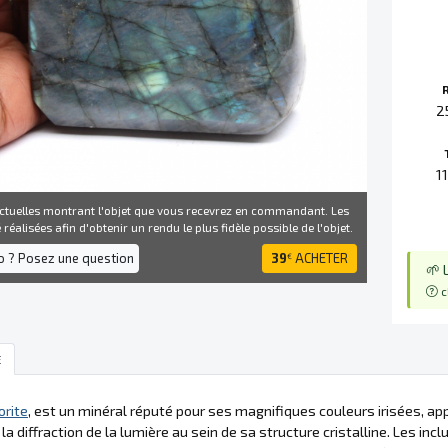
2
1
ctuelles montrant l'objet que vous recevrez en commandant. Les
réalisées afin d'obtenir un rendu le plus fidèle possible de l'objet.
fo ? Posez une question
39
ACHETER
€
🌱 
c
E
orite
, est un minéral réputé pour ses magnifiques couleurs irisées, ap
 la diffraction de la lumière au sein de sa structure cristalline. Les 