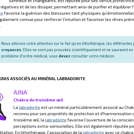
lumineux et changeants, est réputée pour ses vertus protectrices
négatives et de les dissiper, permettant ainsi de purifier et équilibrer l
te
favorise la guérison des blessures tant physiques qu'émotionnelles,
également connue pour renforcer l'intuition et favoriser les rêves prém
.
Nous attirons votre attention sur le fait qu'en lithothérapie, les différent
croyances
. Elles ne sont pas prouvées scientifiquement et ne sauraient en
problème d'ordre médical, vous
devez
consulter votre médecin.
KRAS ASSOCIÉS AU MINÉRAL LABRADORITE
AJNA
Chakra du troisième œil
La
labradorite
est un minéral particulièrement associé au Chakr
reconnu pour ses propriétés de protection et d'harmonisation de
troisième œil, la
labradorite
favorise l'ouverture de la conscienc
perceptions extra-sensorielles. Elle est également réputée pour
itation. En lithothérapie, l'association de la
labradorite
avec ce chakra 