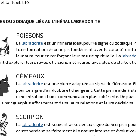
 et la flexibilité.
NES DU ZODIAQUE LIÉS AU MINÉRAL LABRADORITE
POISSONS
La
labradorite
est un minéral idéal pour le signe du zodiaque P
transformation résonne profondément avec le caractère intuiti
leur aura, tout en renforçant leur nature spirituelle. La
labrado
t d'explorer leurs rêves et visions intérieures avec plus de clarté et 
GÉMEAUX
La
labradorite
est une pierre adaptée au signe du Gémeaux. Ell
pour ce signe d'air double et changeant. Cette pierre aide à 
concentration et une communication plus cohérente. De plus,
 naviguer plus efficacement dans leurs relations et leurs décisions.
SCORPION
La
labradorite
est souvent associée au signe du Scorpion pour
correspondant parfaitement à la nature intense et évolutive 