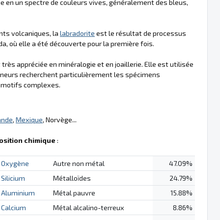
che en un spectre de couleurs vives, généralement des bleus,
ts volcaniques, la
labradorite
est le résultat de processus
, où elle a été découverte pour la première fois.
 très appréciée en minéralogie et en joaillerie. Elle est utilisée
onneurs recherchent particulièrement les spécimens
s motifs complexes.
ande
,
Mexique
, Norvège...
sition chimique
:
Oxygène
Autre non métal
47.09%
Silicium
Métalloïdes
24.79%
Aluminium
Métal pauvre
15.88%
Calcium
Métal alcalino-terreux
8.86%