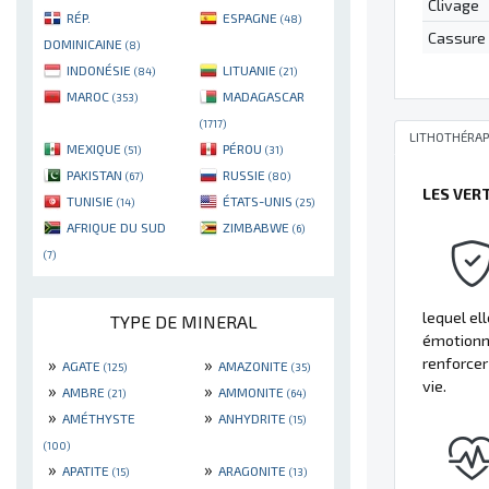
Clivage
RÉP.
ESPAGNE
(48)
Cassure
DOMINICAINE
(8)
INDONÉSIE
LITUANIE
(84)
(21)
MAROC
MADAGASCAR
(353)
(1717)
LITHOTHÉRAP
MEXIQUE
PÉROU
(51)
(31)
PAKISTAN
RUSSIE
(67)
(80)
LES VER
TUNISIE
ÉTATS-UNIS
(14)
(25)
AFRIQUE DU SUD
ZIMBABWE
(6)
(7)
lequel el
TYPE DE MINERAL
émotionne
»
»
renforcer
AGATE
AMAZONITE
(125)
(35)
vie.
»
»
AMBRE
AMMONITE
(21)
(64)
»
»
AMÉTHYSTE
ANHYDRITE
(15)
(100)
»
»
APATITE
ARAGONITE
(15)
(13)