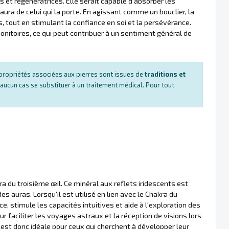
 et régénératrices. Elle serait capable d'absorber les
'aura de celui qui la porte. En agissant comme un bouclier, la
 tout en stimulant la confiance en soi et la persévérance.
onitoires, ce qui peut contribuer à un sentiment général de
es propriétés associées aux pierres sont issues de
traditions et
 aucun cas se substituer à un traitement médical. Pour tout
a du troisième œil. Ce minéral aux reflets iridescents est
s auras. Lorsqu'il est utilisé en lien avec le Chakra du
e, stimule les capacités intuitives et aide à l'exploration des
 faciliter les voyages astraux et la réception de visions lors
est donc idéale pour ceux qui cherchent à développer leur