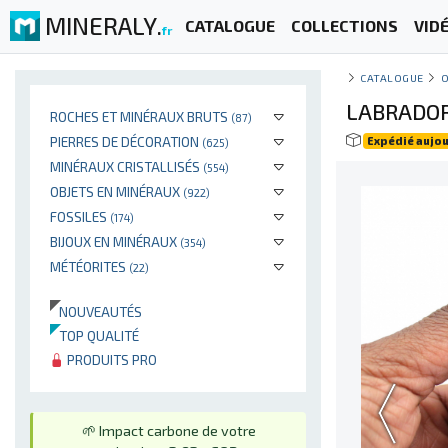
MINERALY.
CATALOGUE
COLLECTIONS
VID
fr
CATALOGUE
LABRADOR
ROCHES ET MINÉRAUX BRUTS
(87)
PIERRES DE DÉCORATION
Expédié aujou
(625)
MINÉRAUX CRISTALLISÉS
(554)
OBJETS EN MINÉRAUX
(922)
FOSSILES
(174)
BIJOUX EN MINÉRAUX
(354)
MÉTÉORITES
(22)
NOUVEAUTÉS
TOP QUALITÉ
PRODUITS PRO
🌱 Impact carbone de votre