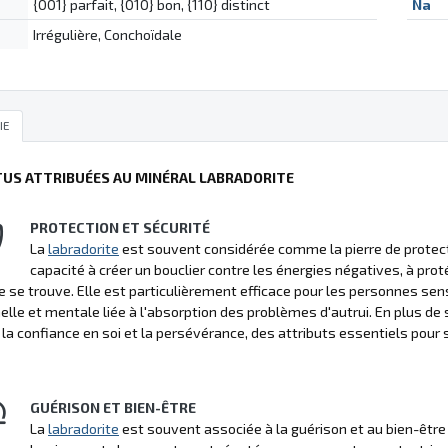
{001} parfait, {010} bon, {110} distinct
Na
Irrégulière, Conchoïdale
IE
TUS ATTRIBUÉES AU MINÉRAL LABRADORITE
PROTECTION ET SÉCURITÉ
La
labradorite
est souvent considérée comme la pierre de protecti
capacité à créer un bouclier contre les énergies négatives, à pro
le se trouve. Elle est particulièrement efficace pour les personnes sen
lle et mentale liée à l'absorption des problèmes d'autrui. En plus de 
 la confiance en soi et la persévérance, des attributs essentiels pour 
GUÉRISON ET BIEN-ÊTRE
La
labradorite
est souvent associée à la guérison et au bien-être 