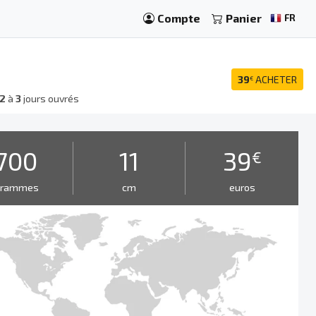
Compte
Panier
FR
39
ACHETER
€
2
à
3
jours ouvrés
700
11
39
€
grammes
cm
euros