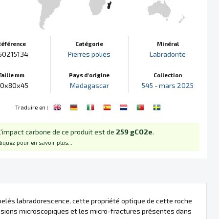
Référence
Catégorie
Minéral
50215134
Pierres polies
Labradorite
Taille mm
Pays d'origine
Collection
10x80x45
Madagascar
545 - mars 2025
:
Traduire en
L'impact carbone de ce produit est de
259 gCO2e
.
liquez pour en savoir plus...
pelés labradorescence, cette propriété optique de cette roche
inclusions microscopiques et les micro-fractures présentes dans