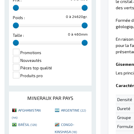
Prix :
le crist
des verts
0 à 24620gr.
Poids :
Formée d
géologiqu
0 à 460mm
Taille :
En raison
pour la f
présentan
Promotions
Nouveautés
Gisement
Pièces top qualité
Les princ
Produits pro
Caractér
MINERAUX PAR PAYS
Densité
Dureté
AFGHANISTAN
ARGENTINE
(22)
Groupe
(44)
BRÉSIL
CONGO-
(129)
Formule
KINSHASA
(18)