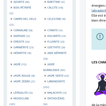
»
»
AZURITE
BARYTINE
(58)
(41)
énergies 
»
»
BOIS PÉTRIFIÉ
CALCITE
(116)
labradori
(12)
Elle est 
»
»
CAMPO DEL CIELO
CELESTINE
(19)
bien-être
(22)
»
»
CORNALINE
CYANITE
(56)
(14)
»
»
DIOPSIDE
DOLOMITE
(12)
(23)
»
»
EPIDOTE
FLUORITE
(20)
(25)
»
»
GARNIÈRITE
GOETHITE
(23)
(26)
»
»
HÉMATITE
JADE NÉPHRITE
(18)
(20)
LES CHA
»
»
JASPE
JASPE
(172)
BUMBLEBEE
(80)
»
»
JASPE ROUGE
JASPE VERTE
(19)
(20)
»
»
JASPE ZÈBRE
LABRADORITE
(27)
(202)
»
»
LÉPIDOLITE
MALACHITE
(10)
(13)
»
»
MICROCLINE
ORTHOCÉRAS
(301)
(54)
de la méd