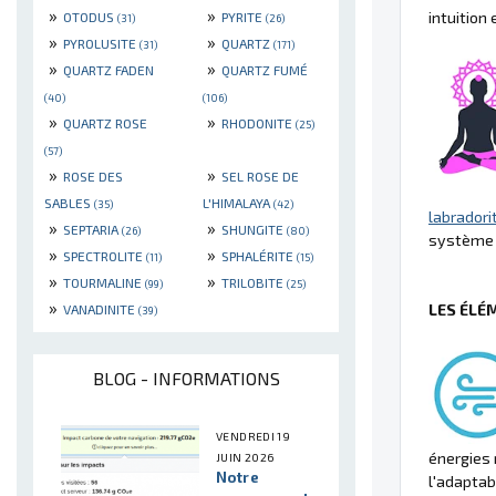
»
»
intuition 
OTODUS
PYRITE
(31)
(26)
»
»
PYROLUSITE
QUARTZ
(31)
(171)
»
»
QUARTZ FADEN
QUARTZ FUMÉ
(40)
(106)
»
»
QUARTZ ROSE
RHODONITE
(25)
(57)
»
»
ROSE DES
SEL ROSE DE
SABLES
L'HIMALAYA
(35)
(42)
labradori
»
»
SEPTARIA
SHUNGITE
(26)
(80)
système 
»
»
SPECTROLITE
SPHALÉRITE
(11)
(15)
»
»
TOURMALINE
TRILOBITE
(99)
(25)
»
LES ÉLÉ
VANADINITE
(39)
BLOG - INFORMATIONS
VENDREDI 19
énergies 
JUIN 2026
Notre
l'adaptab