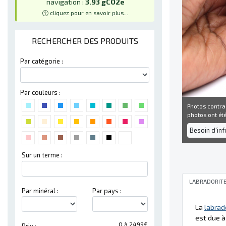
navigation :
3.93 gCO2e
cliquez pour en savoir plus...
RECHERCHER DES PRODUITS
Par catégorie :
Par couleurs :
Photos contra
photos ont été 
Besoin d'in
Sur un terme :
LABRADORIT
Par minéral :
Par pays :
La
labrad
est due à
0 à 2499€