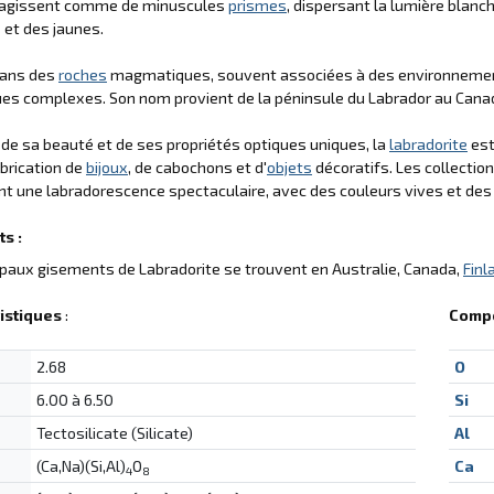
al agissent comme de minuscules
prismes
, dispersant la lumière blan
 et des jaunes.
ans des
roches
magmatiques, souvent associées à des environnemen
es complexes. Son nom provient de la péninsule du Labrador au Canada
 de sa beauté et de ses propriétés optiques uniques, la
labradorite
est
abrication de
bijoux
, de cabochons et d'
objets
décoratifs. Les collecti
t une labradorescence spectaculaire, avec des couleurs vives et de
s :
ipaux gisements de Labradorite se trouvent en Australie, Canada,
Finl
istiques
:
Compo
2.68
O
6.00 à 6.50
Si
Tectosilicate (Silicate)
Al
(Ca,Na)(Si,Al)
O
Ca
4
8