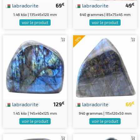
€
€
labradorite
69
labradorite
49
1.46 kilo | 135x45x120 mm
640 grammes | 85x75x45 mm
voir le produit
voir le produit
-13%
€
€
labradorite
129
labradorite
69
1.45 kilo | 145x40x125 mm
940 grammes | 115x120x50 mm
voir le produit
voir le produit