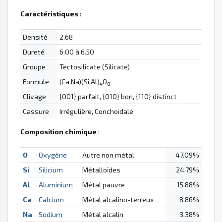
Caractéristiques
:
Densité
2.68
Dureté
6.00 à 6.50
Groupe
Tectosilicate (Silicate)
Formule
(Ca,Na)(Si,Al)
O
4
8
Clivage
{001} parfait, {010} bon, {110} distinct
Cassure
Irrégulière, Conchoïdale
Composition chimique
:
O
Oxygène
Autre non métal
47.09%
Si
Silicium
Métalloïdes
24.79%
Al
Aluminium
Métal pauvre
15.88%
Ca
Calcium
Métal alcalino-terreux
8.86%
Na
Sodium
Métal alcalin
3.38%