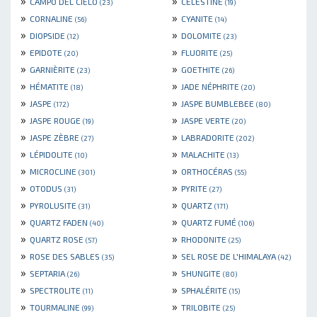
»
»
CAMPO DEL CIELO
CELESTINE
(23)
(19)
»
»
CORNALINE
CYANITE
(56)
(14)
»
»
DIOPSIDE
DOLOMITE
(12)
(23)
»
»
EPIDOTE
FLUORITE
(20)
(25)
»
»
GARNIÈRITE
GOETHITE
(23)
(26)
»
»
HÉMATITE
JADE NÉPHRITE
(18)
(20)
»
»
JASPE
JASPE BUMBLEBEE
(172)
(80)
»
»
JASPE ROUGE
JASPE VERTE
(19)
(20)
»
»
JASPE ZÈBRE
LABRADORITE
(27)
(202)
»
»
LÉPIDOLITE
MALACHITE
(10)
(13)
»
»
MICROCLINE
ORTHOCÉRAS
(301)
(55)
»
»
OTODUS
PYRITE
(31)
(27)
»
»
PYROLUSITE
QUARTZ
(31)
(171)
»
»
QUARTZ FADEN
QUARTZ FUMÉ
(40)
(106)
»
»
QUARTZ ROSE
RHODONITE
(57)
(25)
»
»
ROSE DES SABLES
SEL ROSE DE L'HIMALAYA
(35)
(42)
»
»
SEPTARIA
SHUNGITE
(26)
(80)
»
»
SPECTROLITE
SPHALÉRITE
(11)
(15)
»
»
TOURMALINE
TRILOBITE
(99)
(25)