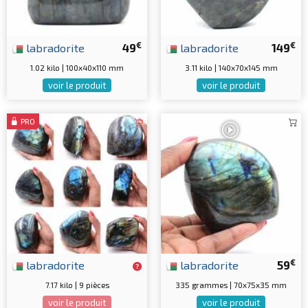
€
€
labradorite
49
labradorite
149
1.02 kilo | 100x40x110 mm
3.11 kilo | 140x70x145 mm
voir le produit
voir le produit
PRO
€
labradorite
labradorite
59
7.17 kilo | 9 pièces
335 grammes | 70x75x35 mm
voir le produit
voir le produit