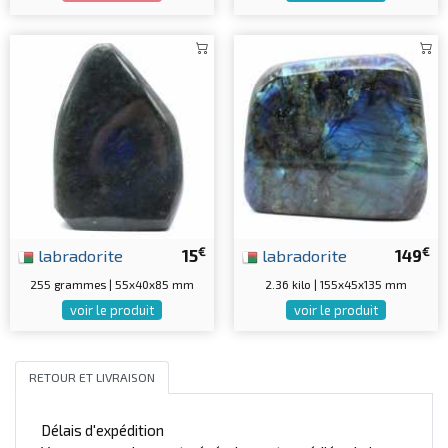
€
€
labradorite
15
labradorite
149
255 grammes | 55x40x85 mm
2.36 kilo | 155x45x135 mm
voir le produit
voir le produit
RETOUR ET LIVRAISON
Délais d'expédition