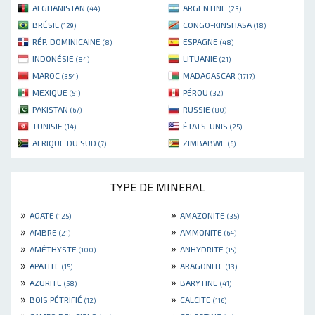
AFGHANISTAN
ARGENTINE
(44)
(23)
BRÉSIL
CONGO-KINSHASA
(129)
(18)
RÉP. DOMINICAINE
ESPAGNE
(8)
(48)
INDONÉSIE
LITUANIE
(84)
(21)
MAROC
MADAGASCAR
(354)
(1717)
MEXIQUE
PÉROU
(51)
(32)
PAKISTAN
RUSSIE
(67)
(80)
TUNISIE
ÉTATS-UNIS
(14)
(25)
AFRIQUE DU SUD
ZIMBABWE
(7)
(6)
TYPE DE MINERAL
»
»
AGATE
AMAZONITE
(125)
(35)
»
»
AMBRE
AMMONITE
(21)
(64)
»
»
AMÉTHYSTE
ANHYDRITE
(100)
(15)
»
»
APATITE
ARAGONITE
(15)
(13)
»
»
AZURITE
BARYTINE
(58)
(41)
»
»
BOIS PÉTRIFIÉ
CALCITE
(12)
(116)