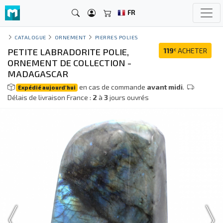
FR
CATALOGUE
ORNEMENT
PIERRES POLIES
PETITE LABRADORITE POLIE,
119
ACHETER
€
ORNEMENT DE COLLECTION -
MADAGASCAR
en cas de commande
avant midi
.
Expédié aujourd'hui
Délais de livraison France :
2
à
3
jours ouvrés