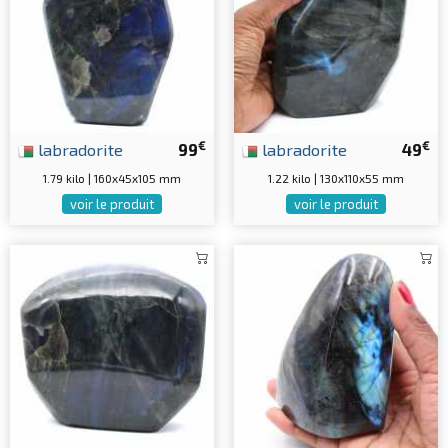
€
€
labradorite
99
labradorite
49
1.79 kilo | 160x45x105 mm
1.22 kilo | 130x110x55 mm
voir le produit
voir le produit