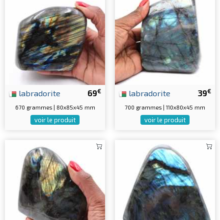
€
€
labradorite
69
labradorite
39
670 grammes | 80x85x45 mm
700 grammes | 110x80x45 mm
voir le produit
voir le produit