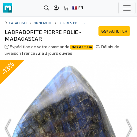
FR
CATALOGUE
ORNEMENT
PIERRES POLIES
LABRADORITE PIERRE POLIE -
69
ACHETER
€
MADAGASCAR
Expédition de votre commande
.
Délais de
dès demain
livraison France :
2
à
3
jours ouvrés
-13%