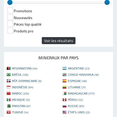
Promotions
Nouveautés
Pièces top qualité
Produits pro
Voir les résultats
MINERAUX PAR PAYS
AFGHANISTAN
ARGENTINE
(44)
(23)
BRÉSIL
CONGO-KINSHASA
(129)
(18)
RÉP. DOMINICAINE
ESPAGNE
(8)
(48)
INDONÉSIE
LITUANIE
(84)
(21)
MAROC
MADAGASCAR
(354)
(1717)
MEXIQUE
PÉROU
(51)
(32)
PAKISTAN
RUSSIE
(67)
(80)
TUNISIE
ÉTATS-UNIS
(14)
(25)