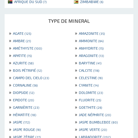
AFRIQUE DU SUD
ZIMBABWE
(7)
(6)
TYPE DE MINERAL
»
»
AGATE
AMAZONITE
(125)
(35)
»
»
AMBRE
AMMONITE
(21)
(64)
»
»
AMÉTHYSTE
ANHYDRITE
(100)
(15)
»
»
APATITE
ARAGONITE
(15)
(13)
»
»
AZURITE
BARYTINE
(58)
(41)
»
»
BOIS PÉTRIFIÉ
CALCITE
(12)
(116)
»
»
CAMPO DEL CIELO
CELESTINE
(23)
(19)
»
»
CORNALINE
CYANITE
(56)
(14)
»
»
DIOPSIDE
DOLOMITE
(12)
(23)
»
»
EPIDOTE
FLUORITE
(20)
(25)
»
»
GARNIÈRITE
GOETHITE
(23)
(26)
»
»
HÉMATITE
JADE NÉPHRITE
(18)
(20)
»
»
JASPE
JASPE BUMBLEBEE
(172)
(80)
»
»
JASPE ROUGE
JASPE VERTE
(19)
(20)
»
»
JASPE ZÈBRE
LABRADORITE
(27)
(202)