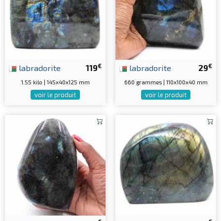
€
€
labradorite
119
labradorite
29
1.55 kilo | 145x40x125 mm
660 grammes | 110x100x40 mm
voir le produit
voir le produit