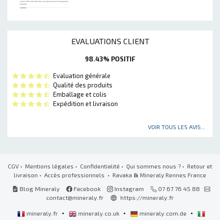
EVALUATIONS CLIENT
98.43% POSITIF
Evaluation générale
Qualité des produits
Emballage et colis
Expédition et livraison
VOIR TOUS LES AVIS...
CGV
•
Mentions légales
•
Confidentialité
•
Qui sommes nous ?
•
Retour et
livraison
•
Accès professionnels
• Ravaka
&
Mineraly Rennes France
Blog Mineraly
Facebook
Instagram
07 67 76 45 88
contact@mineraly.fr
https://mineraly.fr
•
•
•
mineraly.fr
mineraly.co.uk
mineraly.com.de