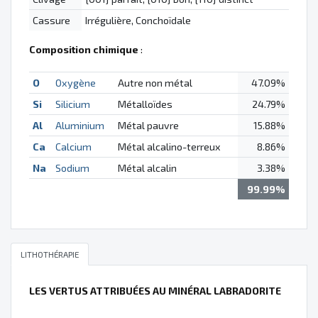
Cassure
Irrégulière, Conchoïdale
Composition chimique
:
O
Oxygène
Autre non métal
47.09%
Si
Silicium
Métalloïdes
24.79%
Al
Aluminium
Métal pauvre
15.88%
Ca
Calcium
Métal alcalino-terreux
8.86%
Na
Sodium
Métal alcalin
3.38%
99.99%
LITHOTHÉRAPIE
LES VERTUS ATTRIBUÉES AU MINÉRAL LABRADORITE