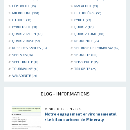
»
»
LÉPIDOLITE
MALACHITE
(10)
(13)
»
»
MICROCLINE
ORTHOCÉRAS
(301)
(55)
»
»
OTODUS
PYRITE
(31)
(27)
»
»
PYROLUSITE
QUARTZ
(31)
(171)
»
»
QUARTZ FADEN
QUARTZ FUMÉ
(40)
(106)
»
»
QUARTZ ROSE
RHODONITE
(57)
(25)
»
»
ROSE DES SABLES
SEL ROSE DE L'HIMALAYA
(35)
(42)
»
»
SEPTARIA
SHUNGITE
(26)
(80)
»
»
SPECTROLITE
SPHALÉRITE
(11)
(15)
»
»
TOURMALINE
TRILOBITE
(99)
(25)
»
VANADINITE
(39)
BLOG - INFORMATIONS
VENDREDI 19 JUIN 2026
Notre engagement environnemental
: le bilan carbone de Mineraly