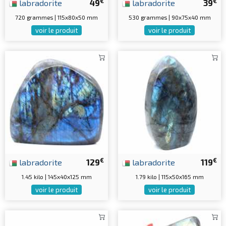
€
€
labradorite
49
labradorite
39
720 grammes | 115x80x50 mm
530 grammes | 90x75x40 mm
voir le produit
voir le produit
€
€
labradorite
129
labradorite
119
1.45 kilo | 145x40x125 mm
1.79 kilo | 115x50x165 mm
voir le produit
voir le produit