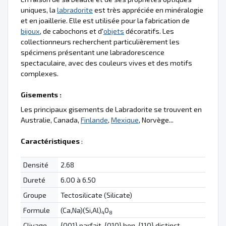
uniques, la
labradorite
est très appréciée en minéralogie
et en joaillerie. Elle est utilisée pour la fabrication de
bijoux
, de cabochons et d'
objets
décoratifs. Les
collectionneurs recherchent particulièrement les
spécimens présentant une labradorescence
spectaculaire, avec des couleurs vives et des motifs
complexes.
Gisements :
Les principaux gisements de Labradorite se trouvent en
Australie, Canada,
Finlande
,
Mexique
, Norvège...
Caractéristiques
:
Densité
2.68
Dureté
6.00 à 6.50
Groupe
Tectosilicate (Silicate)
Formule
(Ca,Na)(Si,Al)
O
4
8
Clivage
{001} parfait, {010} bon, {110} distinct