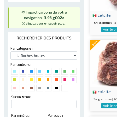
🌱 Impact carbone de votre
calcite
navigation :
3.93 gCO2e
54 grammes | 
cliquez pour en savoir plus...
voir le p
RECHERCHER DES PRODUITS
-25%
Par catégorie :
Par couleurs :
calcite
Sur un terme :
54 grammes | 
voir le p
Par minéral :
Par pays :