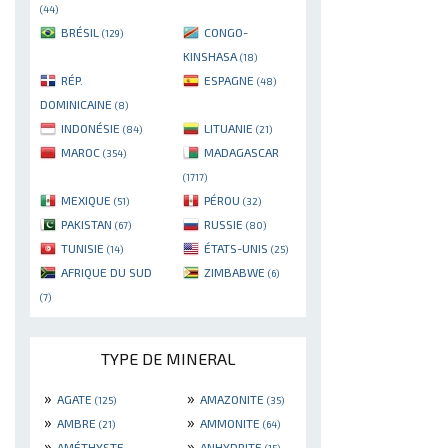
(44)
BRÉSIL
CONGO-
(129)
KINSHASA
(18)
RÉP.
ESPAGNE
(48)
DOMINICAINE
(8)
INDONÉSIE
LITUANIE
(84)
(21)
MAROC
MADAGASCAR
(354)
(1717)
MEXIQUE
PÉROU
(51)
(32)
PAKISTAN
RUSSIE
(67)
(80)
TUNISIE
ÉTATS-UNIS
(14)
(25)
AFRIQUE DU SUD
ZIMBABWE
(6)
(7)
TYPE DE MINERAL
»
»
AGATE
AMAZONITE
(125)
(35)
»
»
AMBRE
AMMONITE
(21)
(64)
»
»
AMÉTHYSTE
ANHYDRITE
(15)