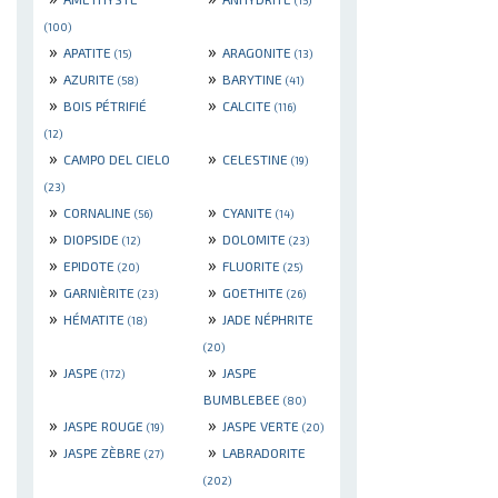
(100)
»
»
APATITE
ARAGONITE
(15)
(13)
»
»
AZURITE
BARYTINE
(58)
(41)
»
»
BOIS PÉTRIFIÉ
CALCITE
(116)
(12)
»
»
CAMPO DEL CIELO
CELESTINE
(19)
(23)
»
»
CORNALINE
CYANITE
(56)
(14)
»
»
DIOPSIDE
DOLOMITE
(12)
(23)
»
»
EPIDOTE
FLUORITE
(20)
(25)
»
»
GARNIÈRITE
GOETHITE
(23)
(26)
»
»
HÉMATITE
JADE NÉPHRITE
(18)
(20)
»
»
JASPE
JASPE
(172)
BUMBLEBEE
(80)
»
»
JASPE ROUGE
JASPE VERTE
(19)
(20)
»
»
JASPE ZÈBRE
LABRADORITE
(27)
(202)