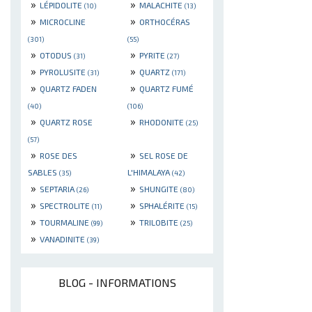
»
»
LÉPIDOLITE
MALACHITE
(10)
(13)
»
»
MICROCLINE
ORTHOCÉRAS
(301)
(55)
»
»
OTODUS
PYRITE
(31)
(27)
»
»
PYROLUSITE
QUARTZ
(31)
(171)
»
»
QUARTZ FADEN
QUARTZ FUMÉ
(40)
(106)
»
»
QUARTZ ROSE
RHODONITE
(25)
(57)
»
»
ROSE DES
SEL ROSE DE
SABLES
L'HIMALAYA
(35)
(42)
»
»
SEPTARIA
SHUNGITE
(26)
(80)
»
»
SPECTROLITE
SPHALÉRITE
(11)
(15)
»
»
TOURMALINE
TRILOBITE
(99)
(25)
»
VANADINITE
(39)
BLOG - INFORMATIONS