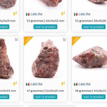
€
€
9
calcite
9
calcite
57x24x31 mm
53 grammes | 43x34x32 mm
52 grammes | 56x31x2
roduit
voir le produit
voir le produit
-25%
-25%
€
€
9
calcite
9
calcite
43x33x33 mm
47 grammes | 52x35x25 mm
38 grammes | 47x28x2
roduit
voir le produit
voir le produit