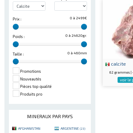
0 à 2499€
Prix :
0 à 24620gr.
Poids :
0 à 460mm
Taille :
calcite
Promotions
62 grammes |
Nouveautés
voir le
Pièces top qualité
Produits pro
MINERAUX PAR PAYS
AFGHANISTAN
ARGENTINE
(23)