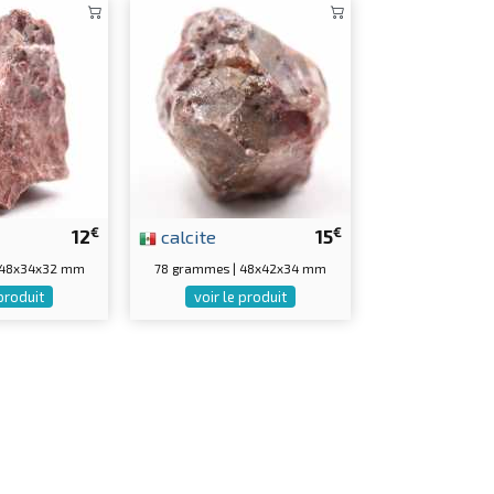
€
€
12
calcite
15
 48x34x32 mm
78 grammes | 48x42x34 mm
 produit
voir le produit