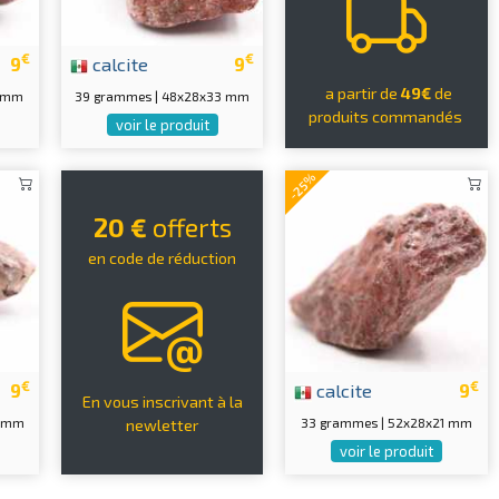
€
€
9
calcite
9
a partir de
49€
de
6 mm
39 grammes | 48x28x33 mm
produits commandés
voir le produit
-25%
20 €
offerts
en code de réduction
€
€
9
calcite
9
En vous inscrivant à la
2 mm
33 grammes | 52x28x21 mm
newletter
voir le produit