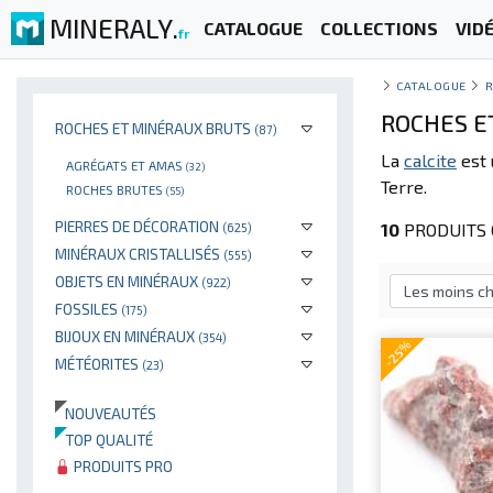
MINERALY.
CATALOGUE
COLLECTIONS
VID
fr
CATALOGUE
R
ROCHES E
ROCHES ET MINÉRAUX BRUTS
(87)
La
calcite
est 
AGRÉGATS ET AMAS
(32)
Terre.
ROCHES BRUTES
(55)
PIERRES DE DÉCORATION
10
PRODUITS C
(625)
MINÉRAUX CRISTALLISÉS
(555)
OBJETS EN MINÉRAUX
(922)
FOSSILES
(175)
BIJOUX EN MINÉRAUX
(354)
-25%
MÉTÉORITES
(23)
NOUVEAUTÉS
TOP QUALITÉ
PRODUITS PRO