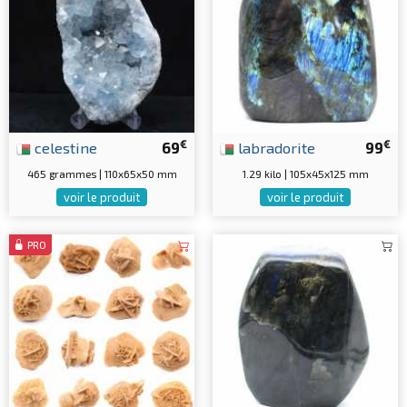
€
€
celestine
69
labradorite
99
465 grammes | 110x65x50 mm
1.29 kilo | 105x45x125 mm
voir le produit
voir le produit
PRO