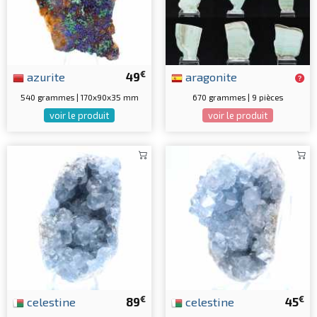
€
azurite
49
aragonite
540 grammes | 170x90x35 mm
670 grammes | 9 pièces
voir le produit
voir le produit
€
€
celestine
89
celestine
45