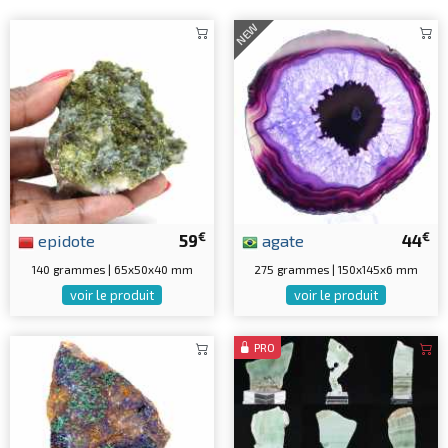
NEW
€
€
epidote
59
agate
44
140 grammes | 65x50x40 mm
275 grammes | 150x145x6 mm
voir le produit
voir le produit
PRO