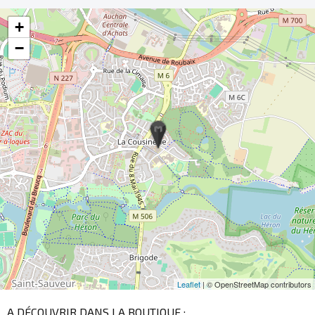
+
−
Leaflet
| © OpenStreetMap contributors
A DÉCOUVRIR DANS LA BOUTIQUE :