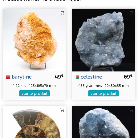
€
€
barytine
49
celestine
69
1.22 kilo | 125x105x70 mm
455 grammes | 90x80x35 mm
voir le produit
voir le produit