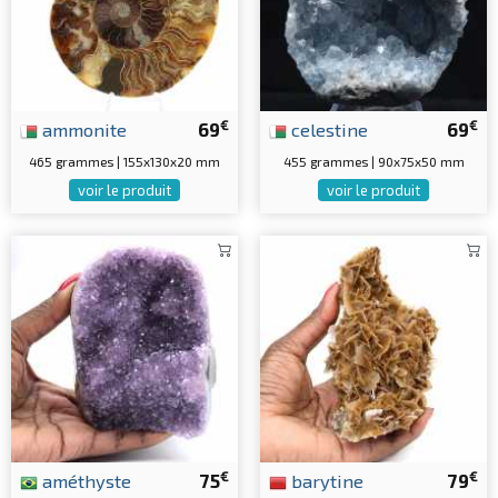
€
€
ammonite
69
celestine
69
465 grammes | 155x130x20 mm
455 grammes | 90x75x50 mm
voir le produit
voir le produit
€
€
améthyste
75
barytine
79