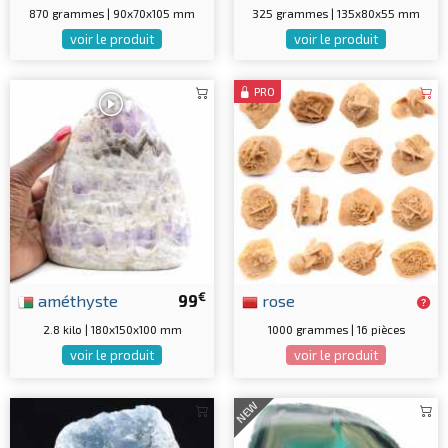
870 grammes | 90x70x105 mm
325 grammes | 135x80x55 mm
voir le produit
voir le produit
PRO
€
améthyste
99
rose
2.8 kilo | 180x150x100 mm
1000 grammes | 16 pièces
voir le produit
voir le produit
NEW