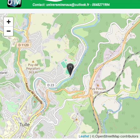
+
−
Leaflet
| © OpenStreetMap contributors