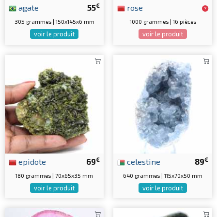
€
agate
55
rose
305 grammes | 150x145x6 mm
1000 grammes | 16 pièces
voir le produit
voir le produit
€
€
epidote
69
celestine
89
180 grammes | 70x65x35 mm
640 grammes | 115x70x50 mm
voir le produit
voir le produit