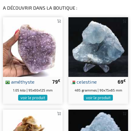
A DÉCOUVRIR DANS LA BOUTIQUE :
€
€
améthyste
79
celestine
69
1.05 kilo | 95x60x125 mm
495 grammes | 90x75x65 mm
voir le produit
voir le produit