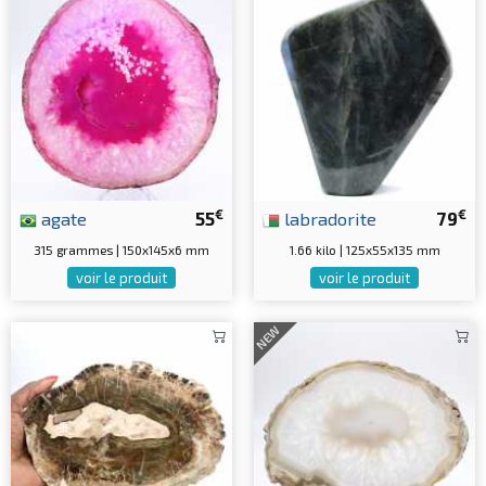
€
€
agate
55
labradorite
79
315 grammes | 150x145x6 mm
1.66 kilo | 125x55x135 mm
voir le produit
voir le produit
NEW