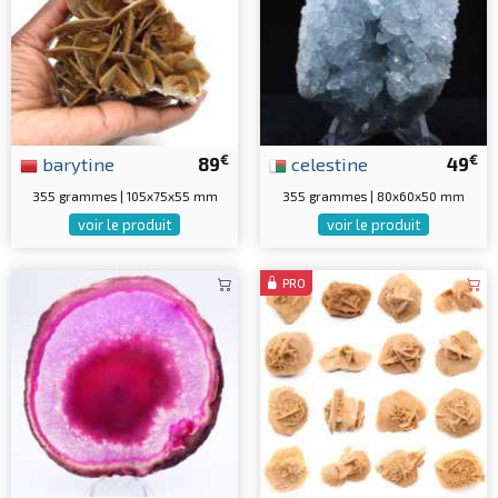
€
€
barytine
89
celestine
49
355 grammes | 105x75x55 mm
355 grammes | 80x60x50 mm
voir le produit
voir le produit
PRO