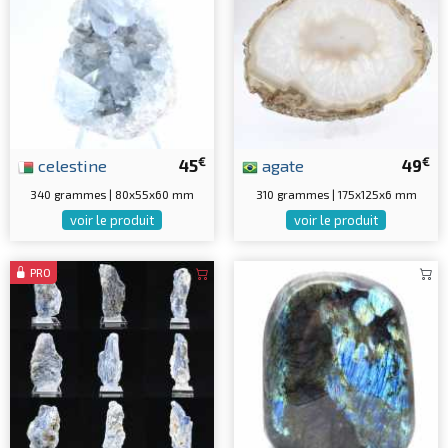
€
€
celestine
45
agate
49
340 grammes | 80x55x60 mm
310 grammes | 175x125x6 mm
voir le produit
voir le produit
PRO