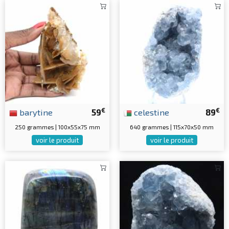
€
€
barytine
59
celestine
89
250 grammes | 100x55x75 mm
640 grammes | 115x70x50 mm
voir le produit
voir le produit