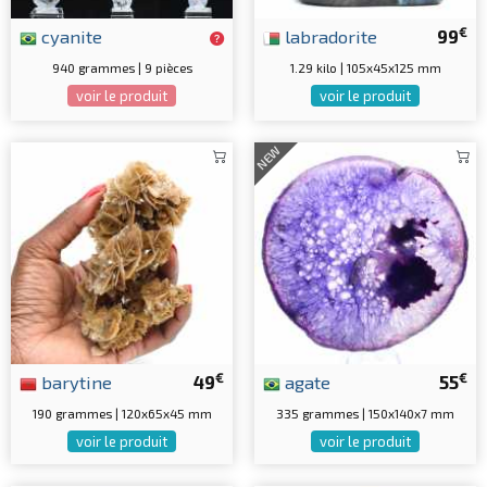
€
cyanite
labradorite
99
940 grammes | 9 pièces
1.29 kilo | 105x45x125 mm
voir le produit
voir le produit
NEW
€
€
barytine
49
agate
55
190 grammes | 120x65x45 mm
335 grammes | 150x140x7 mm
voir le produit
voir le produit