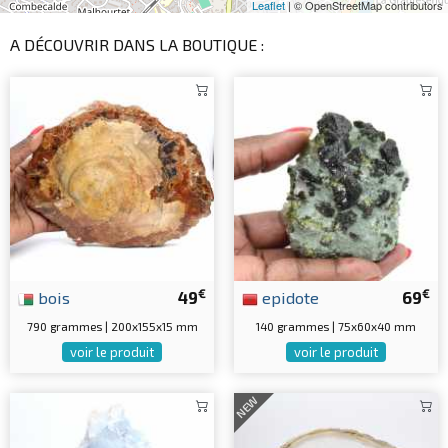
Leaflet
| © OpenStreetMap contributors
A DÉCOUVRIR DANS LA BOUTIQUE :
€
€
bois
49
epidote
69
790 grammes | 200x155x15 mm
140 grammes | 75x60x40 mm
voir le produit
voir le produit
NEW