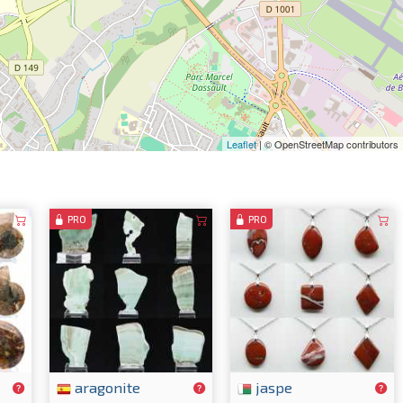
Leaflet
| © OpenStreetMap contributors
PRO
PRO
aragonite
jaspe