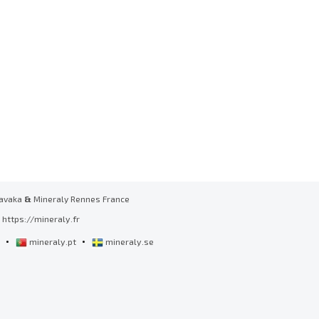
avaka
&
Mineraly Rennes France
https://mineraly.fr
•
•
l
mineraly.pt
mineraly.se