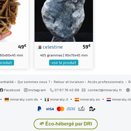
€
€
49
celestine
59
| 60x60x45 mm
405 grammes | 90x70x45 mm
 produit
voir le produit
entialité
•
Qui sommes nous ?
•
Retour et livraison
•
Accès professionnels
• R
Facebook
Instagram
07 67 76 45 88
contact@mineraly.fr
•
•
•
•
mineraly.com.de
mineraly.it
mineraly.es
mineraly.n
🌱 Éco-hébergé par DRI