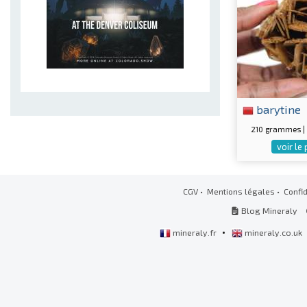
barytine
210 grammes 
voir le
CGV
•
Mentions légales
•
Confid
Blog Mineraly
•
mineraly.fr
mineraly.co.uk