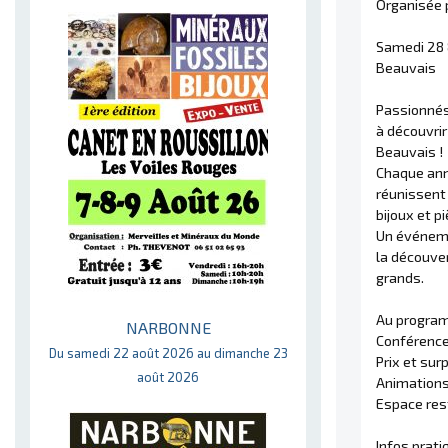
Organisée p
Samedi 28
Beauvais
Passionnés,
à découvrir
Beauvais !
Chaque ann
réunissent 
bijoux et p
Un événemen
la découver
grands.
Au progra
NARBONNE
Conférenc
Du samedi 22 août 2026 au dimanche 23
Prix et sur
août 2026
Animations
Espace res
Infos prati