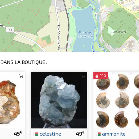
DANS LA BOUTIQUE :
PRO
€
€
45
celestine
49
ammonite