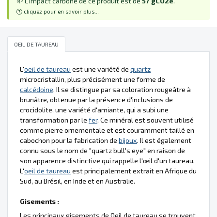
🌱 L'impact carbone de ce produit est de
57 gCO2e
.
cliquez pour en savoir plus...
OEIL DE TAUREAU
L'
oeil de taureau
est une variété de
quartz
microcristallin, plus précisément une forme de
calcédoine
. Il se distingue par sa coloration rougeâtre à
brunâtre, obtenue par la présence d'inclusions de
crocidolite, une variété d'amiante, qui a subi une
transformation par le
fer
. Ce minéral est souvent utilisé
comme pierre ornementale et est couramment taillé en
cabochon pour la fabrication de
bijoux
. Il est également
connu sous le nom de "quartz bull's eye" en raison de
son apparence distinctive qui rappelle l'œil d'un taureau.
L'
oeil de taureau
est principalement extrait en Afrique du
Sud, au Brésil, en Inde et en Australie.
Gisements :
Les principaux gisements de Oeil de taureau se trouvent