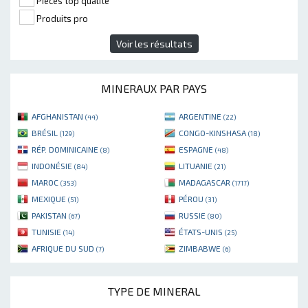
Pièces top qualité
Produits pro
Voir les résultats
MINERAUX PAR PAYS
AFGHANISTAN
ARGENTINE
(44)
(22)
BRÉSIL
CONGO-KINSHASA
(129)
(18)
RÉP. DOMINICAINE
ESPAGNE
(8)
(48)
INDONÉSIE
LITUANIE
(84)
(21)
MAROC
MADAGASCAR
(353)
(1717)
MEXIQUE
PÉROU
(51)
(31)
PAKISTAN
RUSSIE
(67)
(80)
TUNISIE
ÉTATS-UNIS
(14)
(25)
AFRIQUE DU SUD
ZIMBABWE
(7)
(6)
TYPE DE MINERAL