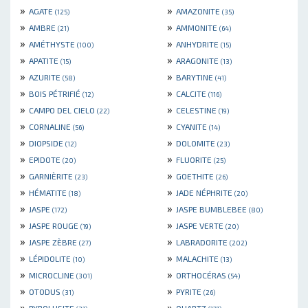
»
»
AGATE
AMAZONITE
(125)
(35)
»
»
AMBRE
AMMONITE
(21)
(64)
»
»
AMÉTHYSTE
ANHYDRITE
(100)
(15)
»
»
APATITE
ARAGONITE
(15)
(13)
»
»
AZURITE
BARYTINE
(58)
(41)
»
»
BOIS PÉTRIFIÉ
CALCITE
(12)
(116)
»
»
CAMPO DEL CIELO
CELESTINE
(22)
(19)
»
»
CORNALINE
CYANITE
(56)
(14)
»
»
DIOPSIDE
DOLOMITE
(12)
(23)
»
»
EPIDOTE
FLUORITE
(20)
(25)
»
»
GARNIÈRITE
GOETHITE
(23)
(26)
»
»
HÉMATITE
JADE NÉPHRITE
(18)
(20)
»
»
JASPE
JASPE BUMBLEBEE
(172)
(80)
»
»
JASPE ROUGE
JASPE VERTE
(19)
(20)
»
»
JASPE ZÈBRE
LABRADORITE
(27)
(202)
»
»
LÉPIDOLITE
MALACHITE
(10)
(13)
»
»
MICROCLINE
ORTHOCÉRAS
(301)
(54)
»
»
OTODUS
PYRITE
(31)
(26)
»
»