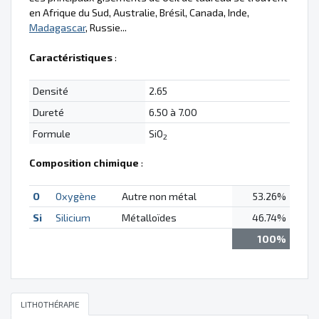
en Afrique du Sud, Australie, Brésil, Canada, Inde,
Madagascar
, Russie...
Caractéristiques
:
Densité
2.65
Dureté
6.50 à 7.00
Formule
SiO
2
Composition chimique
:
O
Oxygène
Autre non métal
53.26%
Si
Silicium
Métalloïdes
46.74%
100%
LITHOTHÉRAPIE