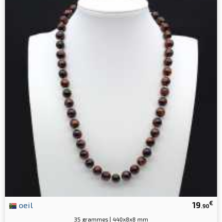
€
oeil
19
.90
35 grammes | 440x8x8 mm