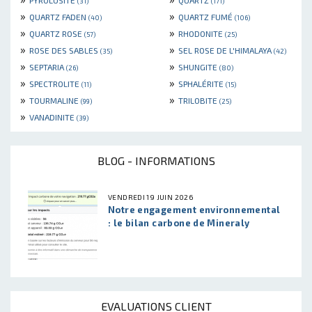
PYROLUSITE
QUARTZ
(31)
(171)
»
»
QUARTZ FADEN
QUARTZ FUMÉ
(40)
(106)
»
»
QUARTZ ROSE
RHODONITE
(57)
(25)
»
»
ROSE DES SABLES
SEL ROSE DE L'HIMALAYA
(35)
(42)
»
»
SEPTARIA
SHUNGITE
(26)
(80)
»
»
SPECTROLITE
SPHALÉRITE
(11)
(15)
»
»
TOURMALINE
TRILOBITE
(99)
(25)
»
VANADINITE
(39)
BLOG - INFORMATIONS
VENDREDI 19 JUIN 2026
Notre engagement environnemental
: le bilan carbone de Mineraly
EVALUATIONS CLIENT