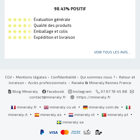
98.43% POSITIF
Evaluation générale
Qualité des produits
Emballage et colis
Expédition et livraison
VOIR TOUS LES AVIS...
CGV
•
Mentions légales
•
Confidentialité
•
Qui sommes nous ?
•
Retour et
livraison
•
Accès professionnels
• Ravaka
&
Mineraly Rennes France
Blog Mineraly
Facebook
Instagram
07 67 76 45 88
contact@mineraly.fr
https://mineraly.fr
•
•
•
mineraly.fr
mineraly.co.uk
mineraly.com.de
•
•
•
•
mineraly.it
mineraly.es
mineraly.nl
mineraly.pt
mineraly.se