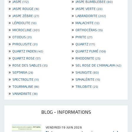
»
»
JASPE
JASPE BUMBLEBEE
(172)
(80)
»
»
JASPE ROUGE
JASPE VERTE
(19)
(20)
»
»
JASPE ZÈBRE
LABRADORITE
(27)
(202)
»
»
LÉPIDOLITE
MALACHITE
(10)
(13)
»
»
MICROCLINE
ORTHOCÉRAS
(301)
(55)
»
»
OTODUS
PYRITE
(31)
(27)
»
»
PYROLUSITE
QUARTZ
(31)
(171)
»
»
QUARTZ FADEN
QUARTZ FUMÉ
(40)
(106)
»
»
QUARTZ ROSE
RHODONITE
(57)
(25)
»
»
ROSE DES SABLES
SEL ROSE DE L'HIMALAYA
(35)
(42)
»
»
SEPTARIA
SHUNGITE
(26)
(80)
»
»
SPECTROLITE
SPHALÉRITE
(11)
(15)
»
»
TOURMALINE
TRILOBITE
(99)
(25)
»
VANADINITE
(39)
BLOG - INFORMATIONS
VENDREDI 19 JUIN 2026