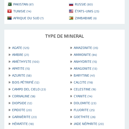
PAKISTAN
RUSSIE
(67)
(80)
TUNISIE
ÉTATS-UNIS
(14)
(25)
AFRIQUE DU SUD
ZIMBABWE
(7)
(6)
TYPE DE MINERAL
»
»
AGATE
AMAZONITE
(125)
(35)
»
»
AMBRE
AMMONITE
(21)
(64)
»
»
AMÉTHYSTE
ANHYDRITE
(100)
(15)
»
»
APATITE
ARAGONITE
(15)
(13)
»
»
AZURITE
BARYTINE
(58)
(41)
»
»
BOIS PÉTRIFIÉ
CALCITE
(12)
(116)
»
»
CAMPO DEL CIELO
CELESTINE
(23)
(19)
»
»
CORNALINE
CYANITE
(56)
(14)
»
»
DIOPSIDE
DOLOMITE
(12)
(23)
»
»
EPIDOTE
FLUORITE
(20)
(25)
»
»
GARNIÈRITE
GOETHITE
(23)
(26)
»
»
HÉMATITE
JADE NÉPHRITE
(18)
(20)