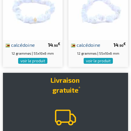
€
€
calcédoine
14
calcédoine
14
.90
.90
12 grammes | 55x10x6 mm
12 grammes | 55x10x6 mm
voir le produit
voir le produit
Livraison
*
gratuite