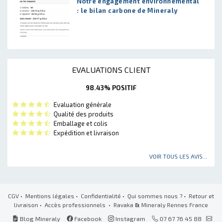
Notre engagement environnemental
: le bilan carbone de Mineraly
EVALUATIONS CLIENT
98.43% POSITIF
Evaluation générale
Qualité des produits
Emballage et colis
Expédition et livraison
VOIR TOUS LES AVIS...
CGV
•
Mentions légales
•
Confidentialité
•
Qui sommes nous ?
•
Retour et
livraison
•
Accès professionnels
• Ravaka
&
Mineraly Rennes France
Blog Mineraly
Facebook
Instagram
07 67 76 45 88