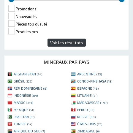
Promotions
Nouveautés
Pièces top qualité
Produits pro
Voir les résultats
MINERAUX PAR PAYS
AFGHANISTAN
ARGENTINE
(44)
(23)
BRÉSIL
CONGO-KINSHASA
(129)
(18)
RÉP. DOMINICAINE
ESPAGNE
(8)
(48)
INDONÉSIE
LITUANIE
(84)
(21)
MAROC
MADAGASCAR
(354)
(1717)
MEXIQUE
PÉROU
(51)
(32)
PAKISTAN
RUSSIE
(67)
(80)
TUNISIE
ÉTATS-UNIS
(14)
(25)
AFRIQUE DU SUD
ZIMBABWE
(7)
(6)