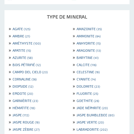
TYPE DE MINERAL
»
»
AGATE
AMAZONITE
(125)
(35)
»
»
AMBRE
AMMONITE
(21)
(64)
»
»
AMÉTHYSTE
ANHYDRITE
(100)
(15)
»
»
APATITE
ARAGONITE
(15)
(13)
»
»
AZURITE
BARYTINE
(58)
(41)
»
»
BOIS PÉTRIFIÉ
CALCITE
(12)
(116)
»
»
CAMPO DEL CIELO
CELESTINE
(23)
(19)
»
»
CORNALINE
CYANITE
(56)
(14)
»
»
DIOPSIDE
DOLOMITE
(12)
(23)
»
»
EPIDOTE
FLUORITE
(20)
(25)
»
»
GARNIÈRITE
GOETHITE
(23)
(26)
»
»
HÉMATITE
JADE NÉPHRITE
(18)
(20)
»
»
JASPE
JASPE BUMBLEBEE
(172)
(80)
»
»
JASPE ROUGE
JASPE VERTE
(19)
(20)
»
»
JASPE ZÈBRE
LABRADORITE
(27)
(202)