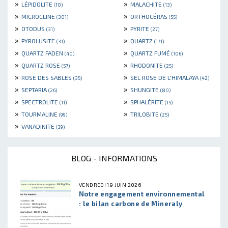
»
»
LÉPIDOLITE
MALACHITE
(10)
(13)
»
»
MICROCLINE
ORTHOCÉRAS
(301)
(55)
»
»
OTODUS
PYRITE
(31)
(27)
»
»
PYROLUSITE
QUARTZ
(31)
(171)
»
»
QUARTZ FADEN
QUARTZ FUMÉ
(40)
(106)
»
»
QUARTZ ROSE
RHODONITE
(57)
(25)
»
»
ROSE DES SABLES
SEL ROSE DE L'HIMALAYA
(35)
(42)
»
»
SEPTARIA
SHUNGITE
(26)
(80)
»
»
SPECTROLITE
SPHALÉRITE
(11)
(15)
»
»
TOURMALINE
TRILOBITE
(99)
(25)
»
VANADINITE
(39)
BLOG - INFORMATIONS
VENDREDI 19 JUIN 2026
Notre engagement environnemental
: le bilan carbone de Mineraly