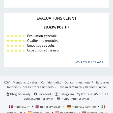
EVALUATIONS CLIENT
98.43% POSITIF
Evaluation générale
Qualité des produits
Emballage et colis
Expédition et livraison
VOIR TOUS LES AVIS...
CGV
•
Mentions légales
•
Confidentialité
•
Qui sommes nous ?
•
Retour et
livraison
•
Accès professionnels
• Ravaka
&
Mineraly Rennes France
Blog Mineraly
Facebook
Instagram
07 67 76 45 88
contact@mineraly.fr
https://mineraly.fr
•
•
•
mineraly.fr
mineraly.co.uk
mineraly.com.de
•
•
•
•
mineraly.it
mineraly.es
mineraly.nl
mineraly.pt