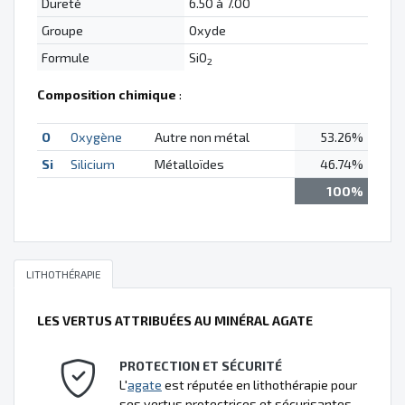
Dureté
6.50 à 7.00
Groupe
Oxyde
Formule
SiO
2
Composition chimique
:
O
Oxygène
Autre non métal
53.26%
Si
Silicium
Métalloïdes
46.74%
100%
LITHOTHÉRAPIE
LES VERTUS ATTRIBUÉES AU MINÉRAL AGATE
PROTECTION ET SÉCURITÉ
L'
agate
est réputée en lithothérapie pour
ses vertus protectrices et sécurisantes.