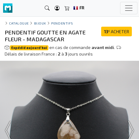
FR
CATALOGUE
BIJOUX
PENDENTIFS
PENDENTIF GOUTTE EN AGATE
13
ACHETER
€
FLEUR - MADAGASCAR
en cas de commande
avant midi
.
Expédié aujourd'hui
Délais de livraison France :
2
à
3
jours ouvrés