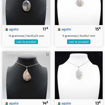
€
€
agate
17
agate
15
14 grammes | 14x35x25 mm
11 grammes | 31x26x7 mm
voir le produit
voir le produit
€
€
agate
14
agate
13