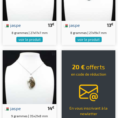
€
€
jaspe
13
jaspe
13
8 grammes | 27x17x7 mm
8 grammes | 27x19x7 mm
voir le produit
voir le produit
20 €
offerts
en code de réduction
€
jaspe
14
En vous inscrivant à la
newletter
9 grammes | 35x21x8 mm