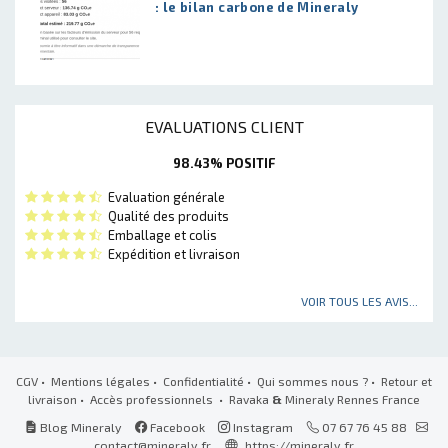
: le bilan carbone de Mineraly
EVALUATIONS CLIENT
98.43% POSITIF
Evaluation générale
Qualité des produits
Emballage et colis
Expédition et livraison
VOIR TOUS LES AVIS...
CGV
•
Mentions légales
•
Confidentialité
•
Qui sommes nous ?
•
Retour et
livraison
•
Accès professionnels
• Ravaka
&
Mineraly Rennes France
Blog Mineraly
Facebook
Instagram
07 67 76 45 88
contact@mineraly.fr
https://mineraly.fr