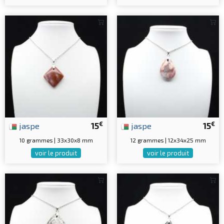
€
€
jaspe
15
jaspe
15
10 grammes | 33x30x8 mm
12 grammes | 12x34x25 mm
voir le produit
voir le produit