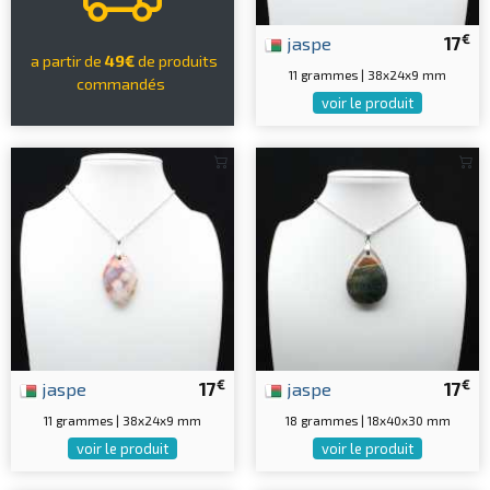
€
jaspe
17
a partir de
49€
de produits
11 grammes | 38x24x9 mm
commandés
voir le produit
€
€
jaspe
17
jaspe
17
11 grammes | 38x24x9 mm
18 grammes | 18x40x30 mm
voir le produit
voir le produit