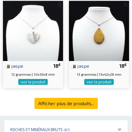
€
€
jaspe
18
jaspe
18
12 grammes | 33x30x8 mm
13 grammes | 13x42x28 mm
voir le produit
voir le produit
Afficher plus de produits...
ROCHES ET MINÉRAUX BRUTS
(87)