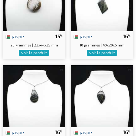
€
€
jaspe
15
jaspe
16
23 grammes | 23x44x35 mm
10 grammes | 40x20x6 mm
voir le produit
voir le produit
€
€
jaspe
16
jaspe
16