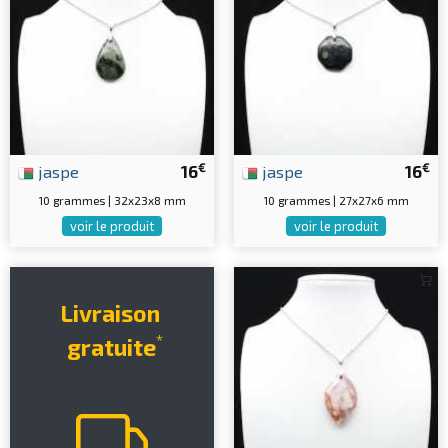
€
€
jaspe
16
jaspe
16
10 grammes | 32x23x8 mm
10 grammes | 27x27x6 mm
voir le produit
voir le produit
Livraison
*
gratuite