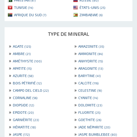
(67)
(80)
TUNISIE
ÉTATS-UNIS
(14)
(25)
AFRIQUE DU SUD
ZIMBABWE
(7)
(6)
TYPE DE MINERAL
»
»
AGATE
AMAZONITE
(125)
(35)
»
»
AMBRE
AMMONITE
(21)
(64)
»
»
AMÉTHYSTE
ANHYDRITE
(100)
(15)
»
»
APATITE
ARAGONITE
(15)
(13)
»
»
AZURITE
BARYTINE
(58)
(41)
»
»
BOIS PÉTRIFIÉ
CALCITE
(12)
(116)
»
»
CAMPO DEL CIELO
CELESTINE
(22)
(19)
»
»
CORNALINE
CYANITE
(56)
(14)
»
»
DIOPSIDE
DOLOMITE
(12)
(23)
»
»
EPIDOTE
FLUORITE
(20)
(25)
»
»
GARNIÈRITE
GOETHITE
(23)
(26)
»
»
HÉMATITE
JADE NÉPHRITE
(18)
(20)
»
»
JASPE
JASPE BUMBLEBEE
(172)
(80)