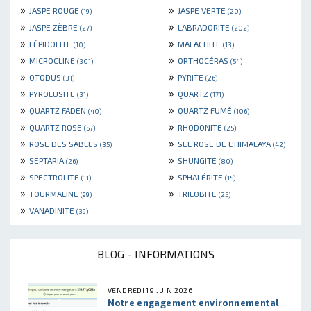
»
»
JASPE ROUGE
JASPE VERTE
(19)
(20)
»
»
JASPE ZÈBRE
LABRADORITE
(27)
(202)
»
»
LÉPIDOLITE
MALACHITE
(10)
(13)
»
»
MICROCLINE
ORTHOCÉRAS
(301)
(54)
»
»
OTODUS
PYRITE
(31)
(26)
»
»
PYROLUSITE
QUARTZ
(31)
(171)
»
»
QUARTZ FADEN
QUARTZ FUMÉ
(40)
(106)
»
»
QUARTZ ROSE
RHODONITE
(57)
(25)
»
»
ROSE DES SABLES
SEL ROSE DE L'HIMALAYA
(35)
(42)
»
»
SEPTARIA
SHUNGITE
(26)
(80)
»
»
SPECTROLITE
SPHALÉRITE
(11)
(15)
»
»
TOURMALINE
TRILOBITE
(99)
(25)
»
VANADINITE
(39)
BLOG - INFORMATIONS
VENDREDI 19 JUIN 2026
Notre engagement environnemental