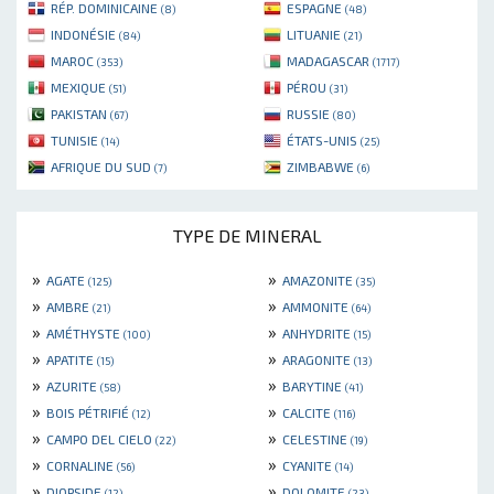
RÉP. DOMINICAINE
ESPAGNE
(8)
(48)
INDONÉSIE
LITUANIE
(84)
(21)
MAROC
MADAGASCAR
(353)
(1717)
MEXIQUE
PÉROU
(51)
(31)
PAKISTAN
RUSSIE
(67)
(80)
TUNISIE
ÉTATS-UNIS
(14)
(25)
AFRIQUE DU SUD
ZIMBABWE
(7)
(6)
TYPE DE MINERAL
»
»
AGATE
AMAZONITE
(125)
(35)
»
»
AMBRE
AMMONITE
(21)
(64)
»
»
AMÉTHYSTE
ANHYDRITE
(100)
(15)
»
»
APATITE
ARAGONITE
(15)
(13)
»
»
AZURITE
BARYTINE
(58)
(41)
»
»
BOIS PÉTRIFIÉ
CALCITE
(12)
(116)
»
»
CAMPO DEL CIELO
CELESTINE
(22)
(19)
»
»
CORNALINE
CYANITE
(56)
(14)
»
»
DIOPSIDE
DOLOMITE
(12)
(23)