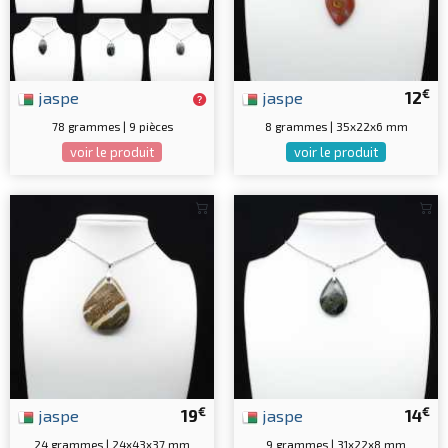
€
jaspe
jaspe
12
78 grammes | 9 pièces
8 grammes | 35x22x6 mm
voir le produit
voir le produit
€
€
jaspe
19
jaspe
14
24 grammes | 24x43x37 mm
9 grammes | 31x22x8 mm