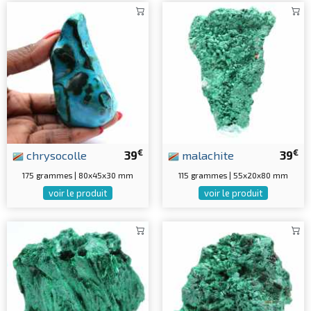
€
€
chrysocolle
39
malachite
39
175 grammes | 80x45x30 mm
115 grammes | 55x20x80 mm
voir le produit
voir le produit