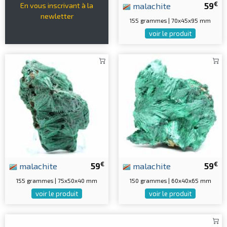
€
malachite
59
En vous inscrivant à la
newletter
155 grammes | 70x45x95 mm
voir le produit
€
€
malachite
59
malachite
59
155 grammes | 75x50x40 mm
150 grammes | 60x40x65 mm
voir le produit
voir le produit