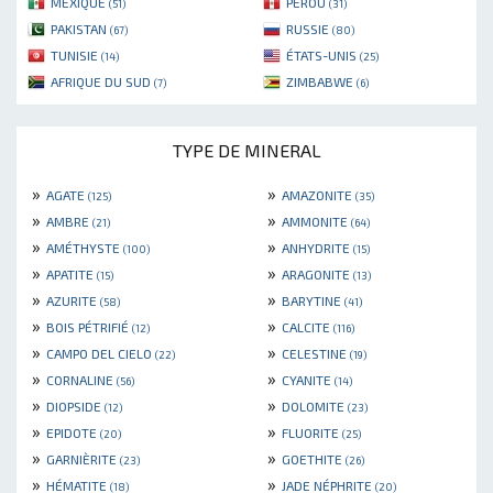
MEXIQUE
PÉROU
(51)
(31)
PAKISTAN
RUSSIE
(67)
(80)
TUNISIE
ÉTATS-UNIS
(14)
(25)
AFRIQUE DU SUD
ZIMBABWE
(7)
(6)
TYPE DE MINERAL
»
»
AGATE
AMAZONITE
(125)
(35)
»
»
AMBRE
AMMONITE
(21)
(64)
»
»
AMÉTHYSTE
ANHYDRITE
(100)
(15)
»
»
APATITE
ARAGONITE
(15)
(13)
»
»
AZURITE
BARYTINE
(58)
(41)
»
»
BOIS PÉTRIFIÉ
CALCITE
(12)
(116)
»
»
CAMPO DEL CIELO
CELESTINE
(22)
(19)
»
»
CORNALINE
CYANITE
(56)
(14)
»
»
DIOPSIDE
DOLOMITE
(12)
(23)
»
»
EPIDOTE
FLUORITE
(20)
(25)
»
»
GARNIÈRITE
GOETHITE
(23)
(26)
»
»
HÉMATITE
JADE NÉPHRITE
(18)
(20)