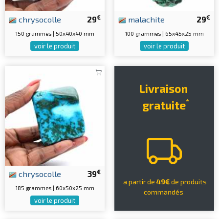
€
€
chrysocolle
29
malachite
29
150 grammes | 50x40x40 mm
100 grammes | 65x45x25 mm
voir le produit
voir le produit
Livraison
*
gratuite
€
chrysocolle
39
a partir de
49€
de produits
185 grammes | 60x50x25 mm
commandés
voir le produit