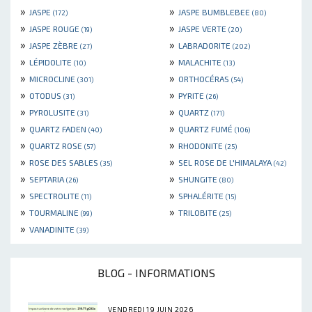
»
»
JASPE
JASPE BUMBLEBEE
(172)
(80)
»
»
JASPE ROUGE
JASPE VERTE
(19)
(20)
»
»
JASPE ZÈBRE
LABRADORITE
(27)
(202)
»
»
LÉPIDOLITE
MALACHITE
(10)
(13)
»
»
MICROCLINE
ORTHOCÉRAS
(301)
(54)
»
»
OTODUS
PYRITE
(31)
(26)
»
»
PYROLUSITE
QUARTZ
(31)
(171)
»
»
QUARTZ FADEN
QUARTZ FUMÉ
(40)
(106)
»
»
QUARTZ ROSE
RHODONITE
(57)
(25)
»
»
ROSE DES SABLES
SEL ROSE DE L'HIMALAYA
(35)
(42)
»
»
SEPTARIA
SHUNGITE
(26)
(80)
»
»
SPECTROLITE
SPHALÉRITE
(11)
(15)
»
»
TOURMALINE
TRILOBITE
(99)
(25)
»
VANADINITE
(39)
BLOG - INFORMATIONS
VENDREDI 19 JUIN 2026