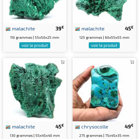
€
€
malachite
39
malachite
45
110 grammes | 55x50x25 mm
125 grammes | 60x55x55 mm
voir le produit
voir le produit
€
€
malachite
45
chrysocolle
49
130 grammes | 55x45x40 mm
275 grammes | 75x45x35 mm