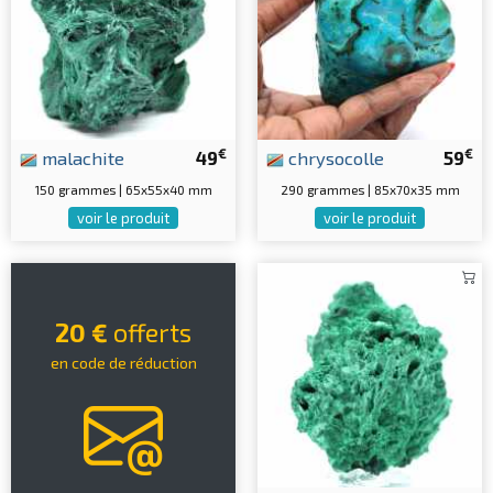
€
€
malachite
49
chrysocolle
59
150 grammes | 65x55x40 mm
290 grammes | 85x70x35 mm
voir le produit
voir le produit
20 €
offerts
en code de réduction