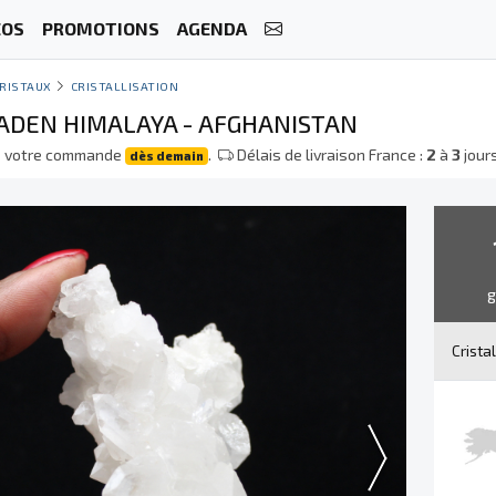
ÉOS
PROMOTIONS
AGENDA
RISTAUX
CRISTALLISATION
FADEN HIMALAYA - AFGHANISTAN
e votre commande
.
Délais de livraison France :
2
à
3
jour
dès demain
Crista