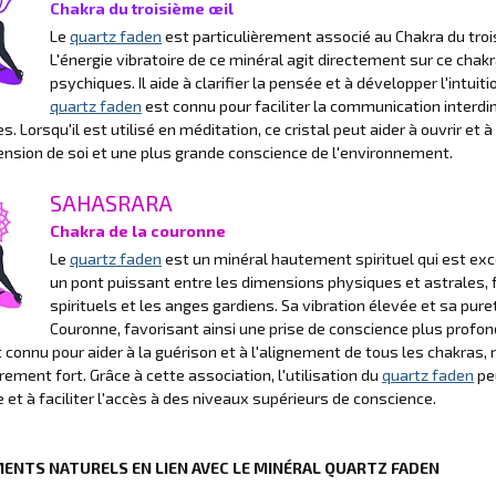
Chakra du troisième œil
Le
quartz faden
est particulièrement associé au Chakra du troisi
L'énergie vibratoire de ce minéral agit directement sur ce chakr
psychiques. Il aide à clarifier la pensée et à développer l'intuit
quartz faden
est connu pour faciliter la communication interd
es. Lorsqu'il est utilisé en méditation, ce cristal peut aider à ouvrir et
sion de soi et une plus grande conscience de l'environnement.
SAHASRARA
Chakra de la couronne
Le
quartz faden
est un minéral hautement spirituel qui est exc
un pont puissant entre les dimensions physiques et astrales, f
spirituels et les anges gardiens. Sa vibration élevée et sa pureté
Couronne, favorisant ainsi une prise de conscience plus profond
 connu pour aider à la guérison et à l'alignement de tous les chakras, 
èrement fort. Grâce à cette association, l'utilisation du
quartz faden
peu
le et à faciliter l'accès à des niveaux supérieurs de conscience.
MENTS NATURELS EN LIEN AVEC LE MINÉRAL QUARTZ FADEN