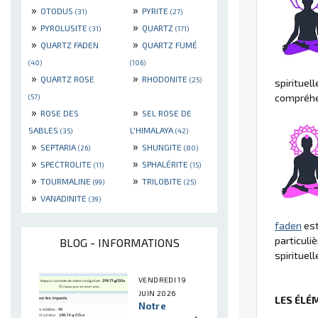
»
»
OTODUS
PYRITE
(31)
(27)
»
»
PYROLUSITE
QUARTZ
(31)
(171)
»
»
QUARTZ FADEN
QUARTZ FUMÉ
(40)
(106)
»
»
QUARTZ ROSE
RHODONITE
(25)
spirituell
compréhen
(57)
»
»
ROSE DES
SEL ROSE DE
SABLES
L'HIMALAYA
(35)
(42)
»
»
SEPTARIA
SHUNGITE
(26)
(80)
»
»
SPECTROLITE
SPHALÉRITE
(11)
(15)
»
»
TOURMALINE
TRILOBITE
(99)
(25)
»
VANADINITE
(39)
faden
est
particuli
BLOG - INFORMATIONS
spirituel
VENDREDI 19
JUIN 2026
LES ÉLÉ
Notre