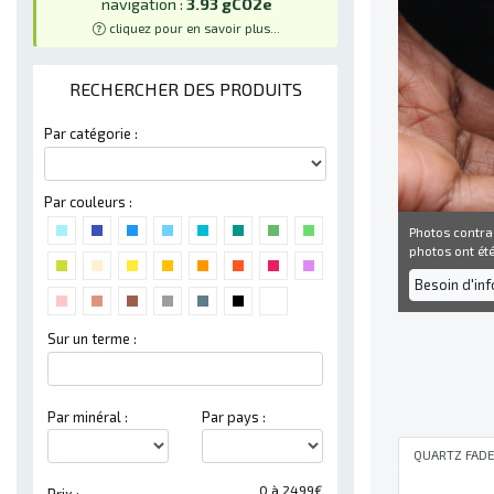
navigation :
3.93 gCO2e
cliquez pour en savoir plus...
RECHERCHER DES PRODUITS
Par catégorie :
Par couleurs :
Photos contra
photos ont été 
Besoin d'in
Sur un terme :
Par minéral :
Par pays :
QUARTZ FAD
0 à 2499€