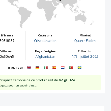
Référence
Catégorie
Minéral
50516187
Cristallisation
Quartz Faden
Taille mm
Pays d'origine
Collection
0x50x45
Afghanistan
473 - juillet 2025
:
Traduire en
L'impact carbone de ce produit est de
42 gCO2e
.
liquez pour en savoir plus...