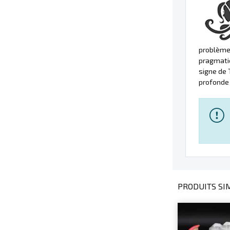
problèmes
pragmatiq
signe de 
profonde 
PRODUITS SIM