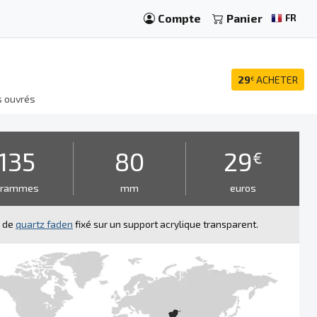
Compte
Panier
FR
29
ACHETER
€
s ouvrés
135
80
29
€
grammes
mm
euros
l de
quartz faden
fixé sur un support acrylique transparent.