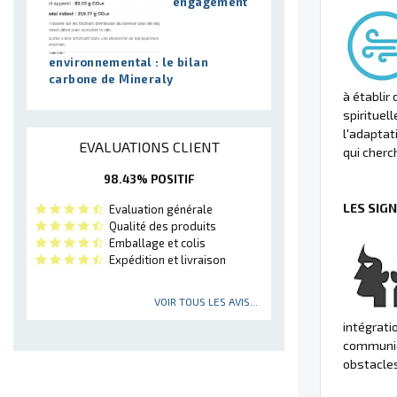
engagement
environnemental : le bilan
carbone de Mineraly
à établir
spirituell
l'adaptat
EVALUATIONS CLIENT
qui cherc
98.43% POSITIF
LES SIG
Evaluation générale
Qualité des produits
Emballage et colis
Expédition et livraison
VOIR TOUS LES AVIS...
intégrati
communica
obstacles