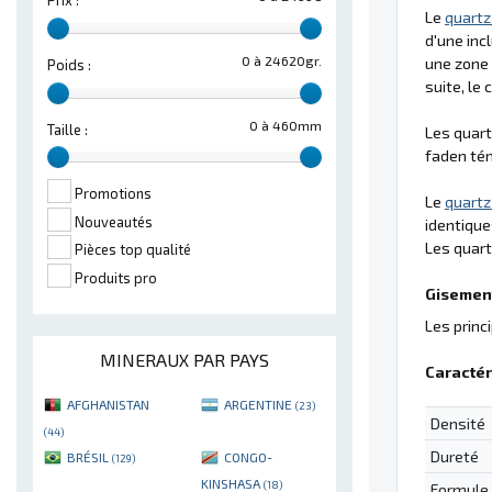
Prix :
Le
quartz
d'une incl
0 à 24620gr.
une zone 
Poids :
suite, le
0 à 460mm
Taille :
Les quart
faden tém
Promotions
Le
quartz
Nouveautés
identique
Les quart
Pièces top qualité
Produits pro
Gisement
Les princ
MINERAUX PAR PAYS
Caractér
AFGHANISTAN
ARGENTINE
(23)
Densité
(44)
Dureté
BRÉSIL
CONGO-
(129)
KINSHASA
(18)
Formule