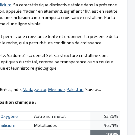
ilicium
. Sa caractéristique distinctive réside dans la présence
on, appelée "faden" en allemand, signifiant "fil", est en réalité
u une inclusion a interrompu la croissance cristalline. Par la
me d'une ligne visible.
t permis une croissance lente et ordonnée. La présence de la
 roche, qui a perturbé les conditions de croissance.
. Sa dureté, sa densité et sa structure cristalline sont
s optiques du cristal, comme sa transparence ou sa couleur.
e et leur histoire géologique.
résil, Inde,
Madagascar
,
Mexique
,
Pakistan
, Suisse...
sition chimique
:
Oxygène
Autre non métal
53.26%
Silicium
Métalloïdes
46.74%
100%