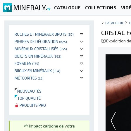
MINERALY.
CATALOGUE
COLLECTIONS
VID
fr
CATALOGUE
C
CRISTAL 
ROCHES ET MINÉRAUX BRUTS
(87)
Expédition d
PIERRES DE DÉCORATION
(625)
MINÉRAUX CRISTALLISÉS
(555)
OBJETS EN MINÉRAUX
(922)
FOSSILES
(175)
BIJOUX EN MINÉRAUX
(354)
MÉTÉORITES
(23)
NOUVEAUTÉS
TOP QUALITÉ
PRODUITS PRO
🌱 Impact carbone de votre