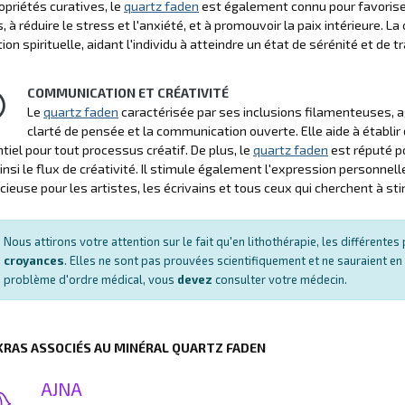
opriétés curatives, le
quartz faden
est également connu pour favoriser 
 à réduire le stress et l'anxiété, et à promouvoir la paix intérieure. La
tion spirituelle, aidant l'individu à atteindre un état de sérénité et de tr
COMMUNICATION ET CRÉATIVITÉ
Le
quartz faden
caractérisée par ses inclusions filamenteuses, a
clarté de pensée et la communication ouverte. Elle aide à établir 
tiel pour tout processus créatif. De plus, le
quartz faden
est réputé p
ainsi le flux de créativité. Il stimule également l'expression personnel
écieuse pour les artistes, les écrivains et tous ceux qui cherchent à sti
Nous attirons votre attention sur le fait qu'en lithothérapie, les différent
croyances
. Elles ne sont pas prouvées scientifiquement et ne sauraient en
problème d'ordre médical, vous
devez
consulter votre médecin.
KRAS ASSOCIÉS AU MINÉRAL QUARTZ FADEN
AJNA