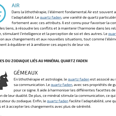
AIR
Dans la lithothérapie, l'élément fondamental Air est souvent as
l'adaptabilité. Le
quartz faden
, une variété de quartz particuli
fortement avec ces attributs. Il est connu pour favoriser la co
 des liens, à résoudre les conflits et à maintenir l'harmonie dans les r
e, stimulant l'intelligence et la perception de soi et des autres. Le
quar
ion aux changements et aux nouvelles situations, tout comme l'élément
hent à équilibrer et à améliorer ces aspects de leur vie.
NES DU ZODIAQUE LIÉS AU MINÉRAL QUARTZ FADEN
GÉMEAUX
En lithothérapie et astrologie, le
quartz faden
est associé au 
sa communication. Le
quartz faden
, avec ses propriétés de gu
pour ce signe. Il aide à harmoniser les différentes facettes 
on de leur dualité. De plus, ce minéral stimule la communication, ce q
teur du zodiaque. Enfin, le
quartz faden
facilite l'adaptabilité, une
 et à accepter les changements avec plus de sérénité.