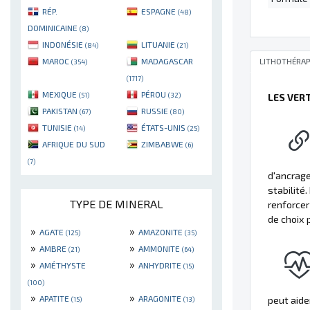
RÉP.
ESPAGNE
(48)
DOMINICAINE
(8)
INDONÉSIE
LITUANIE
(84)
(21)
MAROC
MADAGASCAR
LITHOTHÉRAP
(354)
(1717)
MEXIQUE
PÉROU
(51)
(32)
LES VER
PAKISTAN
RUSSIE
(67)
(80)
TUNISIE
ÉTATS-UNIS
(14)
(25)
AFRIQUE DU SUD
ZIMBABWE
(6)
(7)
d'ancrage
stabilité
TYPE DE MINERAL
renforcer 
de choix 
»
»
AGATE
AMAZONITE
(125)
(35)
»
»
AMBRE
AMMONITE
(21)
(64)
»
»
AMÉTHYSTE
ANHYDRITE
(15)
(100)
»
»
APATITE
ARAGONITE
peut aide
(15)
(13)