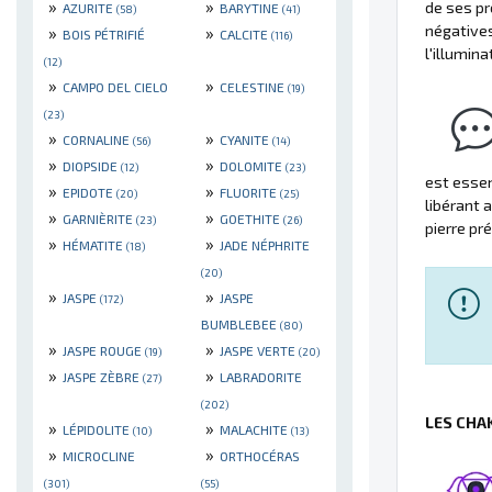
»
»
de ses pr
AZURITE
BARYTINE
(58)
(41)
négatives,
»
»
BOIS PÉTRIFIÉ
CALCITE
(116)
l'illumina
(12)
»
»
CAMPO DEL CIELO
CELESTINE
(19)
(23)
»
»
CORNALINE
CYANITE
(56)
(14)
»
»
DIOPSIDE
DOLOMITE
(12)
(23)
est essen
»
»
EPIDOTE
FLUORITE
(20)
(25)
libérant 
»
»
GARNIÈRITE
GOETHITE
(23)
(26)
pierre pr
»
»
HÉMATITE
JADE NÉPHRITE
(18)
(20)
»
»
JASPE
JASPE
(172)
BUMBLEBEE
(80)
»
»
JASPE ROUGE
JASPE VERTE
(19)
(20)
»
»
JASPE ZÈBRE
LABRADORITE
(27)
(202)
LES CHA
»
»
LÉPIDOLITE
MALACHITE
(10)
(13)
»
»
MICROCLINE
ORTHOCÉRAS
(301)
(55)