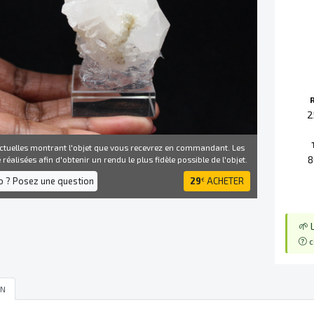
2
ctuelles montrant l'objet que vous recevrez en commandant. Les
8
réalisées afin d'obtenir un rendu le plus fidèle possible de l'objet.
fo ? Posez une question
29
ACHETER
€
🌱 
c
EN