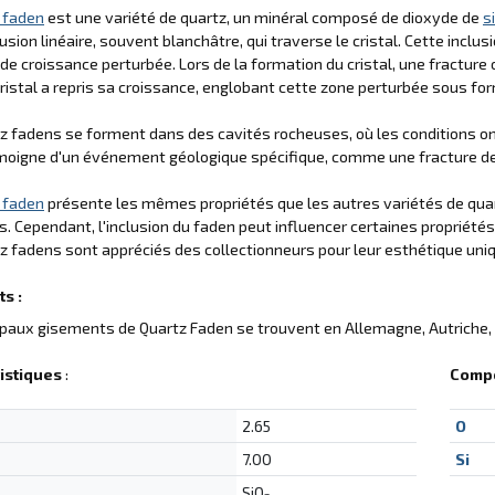
 faden
est une variété de quartz, un minéral composé de dioxyde de
s
usion linéaire, souvent blanchâtre, qui traverse le cristal. Cette inclusi
de croissance perturbée. Lors de la formation du cristal, une fracture o
 cristal a repris sa croissance, englobant cette zone perturbée sous for
z fadens se forment dans des cavités rocheuses, où les conditions on
oigne d'un événement géologique spécifique, comme une fracture de la
 faden
présente les mêmes propriétés que les autres variétés de quartz
s. Cependant, l'inclusion du faden peut influencer certaines propriété
z fadens sont appréciés des collectionneurs pour leur esthétique uniqu
s :
ipaux gisements de Quartz Faden se trouvent en Allemagne, Autriche, B
istiques
:
Compo
2.65
O
7.00
Si
SiO