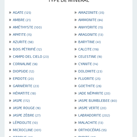
»
»
AGATE
AMAZONITE
(125)
(35)
»
»
AMBRE
AMMONITE
(21)
(64)
»
»
AMÉTHYSTE
ANHYDRITE
(100)
(15)
»
»
APATITE
ARAGONITE
(15)
(13)
»
»
AZURITE
BARYTINE
(58)
(41)
»
»
BOIS PÉTRIFIÉ
CALCITE
(12)
(116)
»
»
CAMPO DEL CIELO
CELESTINE
(23)
(19)
»
»
CORNALINE
CYANITE
(56)
(14)
»
»
DIOPSIDE
DOLOMITE
(12)
(23)
»
»
EPIDOTE
FLUORITE
(20)
(25)
»
»
GARNIÈRITE
GOETHITE
(23)
(26)
»
»
HÉMATITE
JADE NÉPHRITE
(18)
(20)
»
»
JASPE
JASPE BUMBLEBEE
(172)
(80)
»
»
JASPE ROUGE
JASPE VERTE
(19)
(20)
»
»
JASPE ZÈBRE
LABRADORITE
(27)
(202)
»
»
LÉPIDOLITE
MALACHITE
(10)
(13)
»
»
MICROCLINE
ORTHOCÉRAS
(301)
(55)
»
»