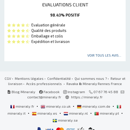
EVALUATIONS CLIENT
98.43% POSITIF
Evaluation générale
Qualité des produits
Emballage et colis
Expédition et livraison
VOIR TOUS LES AVIS...
CGV
•
Mentions légales
•
Confidentialité
•
Qui sommes nous ?
•
Retour et
livraison
•
Accès professionnels
• Ravaka
&
Mineraly Rennes France
Blog Mineraly
Facebook
Instagram
07 67 76 45 88
contact@mineraly.fr
https://mineraly.fr
•
•
•
mineraly.fr
mineraly.co.uk
mineraly.com.de
•
•
•
•
mineraly.it
mineraly.es
mineraly.nl
mineraly.pt
mineraly.se