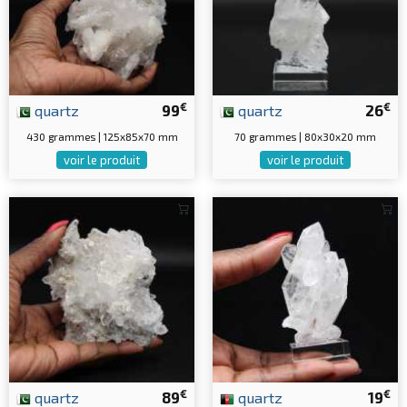
€
€
quartz
99
quartz
26
430 grammes | 125x85x70 mm
70 grammes | 80x30x20 mm
voir le produit
voir le produit
€
€
quartz
89
quartz
19