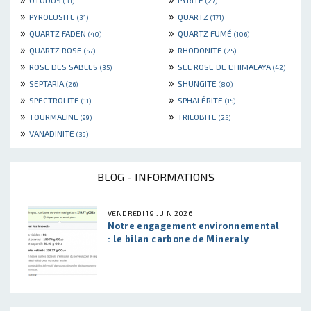
OTODUS
PYRITE
(31)
(27)
»
»
PYROLUSITE
QUARTZ
(31)
(171)
»
»
QUARTZ FADEN
QUARTZ FUMÉ
(40)
(106)
»
»
QUARTZ ROSE
RHODONITE
(57)
(25)
»
»
ROSE DES SABLES
SEL ROSE DE L'HIMALAYA
(35)
(42)
»
»
SEPTARIA
SHUNGITE
(26)
(80)
»
»
SPECTROLITE
SPHALÉRITE
(11)
(15)
»
»
TOURMALINE
TRILOBITE
(99)
(25)
»
VANADINITE
(39)
BLOG - INFORMATIONS
VENDREDI 19 JUIN 2026
Notre engagement environnemental
: le bilan carbone de Mineraly