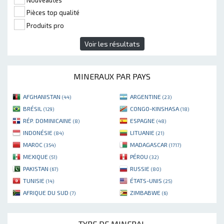
Pièces top qualité
Produits pro
Voir les résultats
MINERAUX PAR PAYS
AFGHANISTAN
ARGENTINE
(44)
(23)
BRÉSIL
CONGO-KINSHASA
(129)
(18)
RÉP. DOMINICAINE
ESPAGNE
(8)
(48)
INDONÉSIE
LITUANIE
(84)
(21)
MAROC
MADAGASCAR
(354)
(1717)
MEXIQUE
PÉROU
(51)
(32)
PAKISTAN
RUSSIE
(67)
(80)
TUNISIE
ÉTATS-UNIS
(14)
(25)
AFRIQUE DU SUD
ZIMBABWE
(7)
(6)
TYPE DE MINERAL