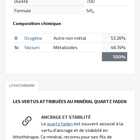
Dureté
7.00
Formule
SiO
2
Composition chimique
:
O
Oxygène
Autre non métal
53.26%
Si
Silicium
Métalloïdes
46.74%
100%
LITHOTHÉRAPIE
LES VERTUS ATTRIBUÉES AU MINÉRAL QUARTZ FADEN
ANCRAGE ET STABILITÉ
Le
quartz faden
est souvent associé à la
vertu d'ancrage et de stabilité en
lithothérapie. Ce minéral, reconnu pour ses fils de