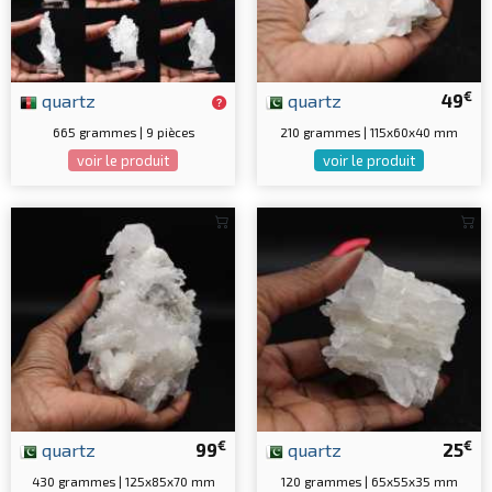
€
quartz
quartz
49
665 grammes | 9 pièces
210 grammes | 115x60x40 mm
voir le produit
voir le produit
€
€
quartz
99
quartz
25
430 grammes | 125x85x70 mm
120 grammes | 65x55x35 mm