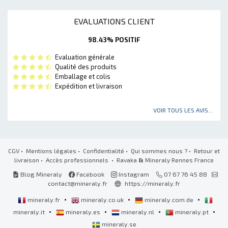
EVALUATIONS CLIENT
98.43% POSITIF
Evaluation générale
Qualité des produits
Emballage et colis
Expédition et livraison
VOIR TOUS LES AVIS...
CGV
•
Mentions légales
•
Confidentialité
•
Qui sommes nous ?
•
Retour et
livraison
•
Accès professionnels
• Ravaka
&
Mineraly Rennes France
Blog Mineraly
Facebook
Instagram
07 67 76 45 88
contact@mineraly.fr
https://mineraly.fr
•
•
•
mineraly.fr
mineraly.co.uk
mineraly.com.de
•
•
•
•
mineraly.it
mineraly.es
mineraly.nl
mineraly.pt
mineraly.se