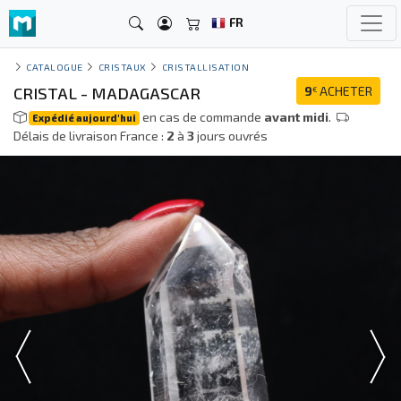
FR
CATALOGUE
CRISTAUX
CRISTALLISATION
CRISTAL - MADAGASCAR
9
ACHETER
€
en cas de commande
avant midi
.
Expédié aujourd'hui
Délais de livraison France :
2
à
3
jours ouvrés