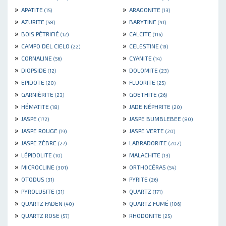
»
»
APATITE
ARAGONITE
(15)
(13)
»
»
AZURITE
BARYTINE
(58)
(41)
»
»
BOIS PÉTRIFIÉ
CALCITE
(12)
(116)
»
»
CAMPO DEL CIELO
CELESTINE
(22)
(19)
»
»
CORNALINE
CYANITE
(56)
(14)
»
»
DIOPSIDE
DOLOMITE
(12)
(23)
»
»
EPIDOTE
FLUORITE
(20)
(25)
»
»
GARNIÈRITE
GOETHITE
(23)
(26)
»
»
HÉMATITE
JADE NÉPHRITE
(18)
(20)
»
»
JASPE
JASPE BUMBLEBEE
(172)
(80)
»
»
JASPE ROUGE
JASPE VERTE
(19)
(20)
»
»
JASPE ZÈBRE
LABRADORITE
(27)
(202)
»
»
LÉPIDOLITE
MALACHITE
(10)
(13)
»
»
MICROCLINE
ORTHOCÉRAS
(301)
(54)
»
»
OTODUS
PYRITE
(31)
(26)
»
»
PYROLUSITE
QUARTZ
(31)
(171)
»
»
QUARTZ FADEN
QUARTZ FUMÉ
(40)
(106)
»
»
QUARTZ ROSE
RHODONITE
(57)
(25)