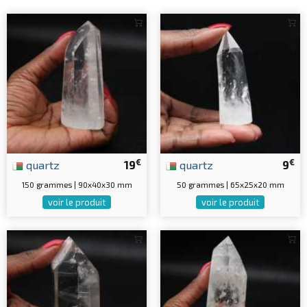
€
€
quartz
19
quartz
9
150 grammes | 90x40x30 mm
50 grammes | 65x25x20 mm
voir le produit
voir le produit