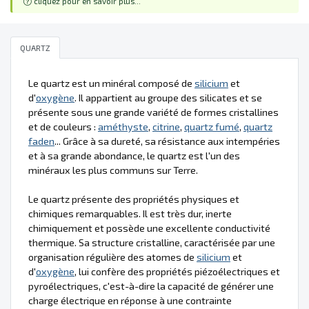
cliquez pour en savoir plus...
QUARTZ
Le quartz est un minéral composé de
silicium
et
d'
oxygène
. Il appartient au groupe des silicates et se
présente sous une grande variété de formes cristallines
et de couleurs :
améthyste
,
citrine
,
quartz fumé
,
quartz
faden
... Grâce à sa dureté, sa résistance aux intempéries
et à sa grande abondance, le quartz est l'un des
minéraux les plus communs sur Terre.
Le quartz présente des propriétés physiques et
chimiques remarquables. Il est très dur, inerte
chimiquement et possède une excellente conductivité
thermique. Sa structure cristalline, caractérisée par une
organisation régulière des atomes de
silicium
et
d'
oxygène
, lui confère des propriétés piézoélectriques et
pyroélectriques, c'est-à-dire la capacité de générer une
charge électrique en réponse à une contrainte