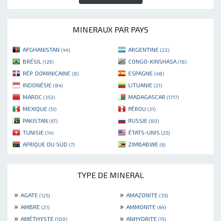
MINERAUX PAR PAYS
AFGHANISTAN
ARGENTINE
(44)
(22)
BRÉSIL
CONGO-KINSHASA
(129)
(18)
RÉP. DOMINICAINE
ESPAGNE
(8)
(48)
INDONÉSIE
LITUANIE
(84)
(21)
MAROC
MADAGASCAR
(353)
(1717)
MEXIQUE
PÉROU
(51)
(31)
PAKISTAN
RUSSIE
(67)
(80)
TUNISIE
ÉTATS-UNIS
(14)
(25)
AFRIQUE DU SUD
ZIMBABWE
(7)
(6)
TYPE DE MINERAL
»
»
AGATE
AMAZONITE
(125)
(35)
»
»
AMBRE
AMMONITE
(21)
(64)
»
»
AMÉTHYSTE
ANHYDRITE
(100)
(15)