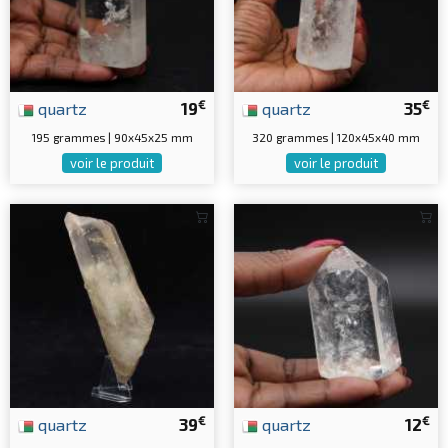
€
€
quartz
19
quartz
35
195 grammes | 90x45x25 mm
320 grammes | 120x45x40 mm
voir le produit
voir le produit
€
€
quartz
39
quartz
12