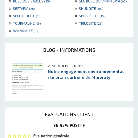
»
»
ROSE DES SABLES
SEL ROSE DE L'HIMALAYA
(35)
(42)
»
»
SEPTARIA
SHUNGITE
(26)
(80)
»
»
SPECTROLITE
SPHALÉRITE
(11)
(15)
»
»
TOURMALINE
TRILOBITE
(99)
(25)
»
VANADINITE
(39)
BLOG - INFORMATIONS
VENDREDI 19 JUIN 2026
Notre engagement environnemental
: le bilan carbone de Mineraly
EVALUATIONS CLIENT
98.43% POSITIF
Evaluation générale