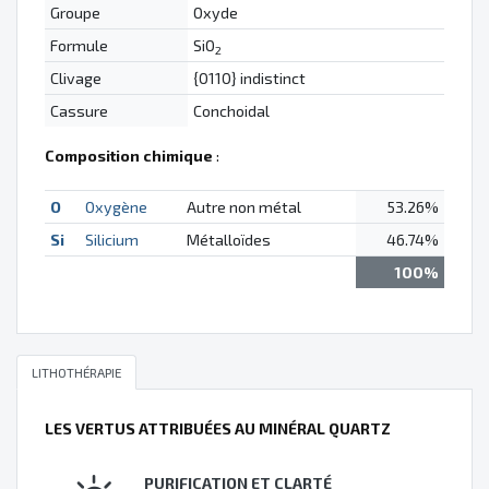
Groupe
Oxyde
Formule
SiO
2
Clivage
{0110} indistinct
Cassure
Conchoidal
Composition chimique
:
O
Oxygène
Autre non métal
53.26%
Si
Silicium
Métalloïdes
46.74%
100%
LITHOTHÉRAPIE
LES VERTUS ATTRIBUÉES AU MINÉRAL QUARTZ
PURIFICATION ET CLARTÉ