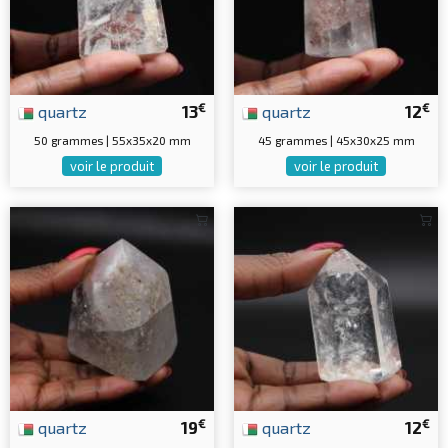
€
€
quartz
13
quartz
12
50 grammes | 55x35x20 mm
45 grammes | 45x30x25 mm
voir le produit
voir le produit
€
€
quartz
19
quartz
12