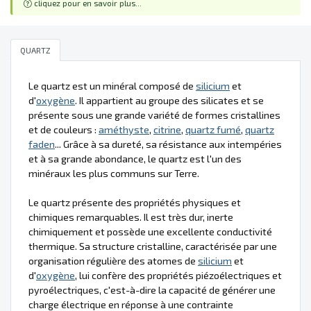
cliquez pour en savoir plus...
QUARTZ
Le quartz est un minéral composé de
silicium
et
d'
oxygène
. Il appartient au groupe des silicates et se
présente sous une grande variété de formes cristallines
et de couleurs :
améthyste
,
citrine
,
quartz fumé
,
quartz
faden
... Grâce à sa dureté, sa résistance aux intempéries
et à sa grande abondance, le quartz est l'un des
minéraux les plus communs sur Terre.
Le quartz présente des propriétés physiques et
chimiques remarquables. Il est très dur, inerte
chimiquement et possède une excellente conductivité
thermique. Sa structure cristalline, caractérisée par une
organisation régulière des atomes de
silicium
et
d'
oxygène
, lui confère des propriétés piézoélectriques et
pyroélectriques, c'est-à-dire la capacité de générer une
charge électrique en réponse à une contrainte