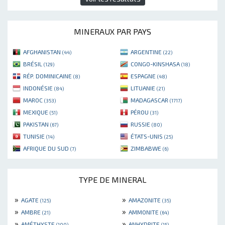
MINERAUX PAR PAYS
AFGHANISTAN
ARGENTINE
(44)
(22)
BRÉSIL
CONGO-KINSHASA
(129)
(18)
RÉP. DOMINICAINE
ESPAGNE
(8)
(48)
INDONÉSIE
LITUANIE
(84)
(21)
MAROC
MADAGASCAR
(353)
(1717)
MEXIQUE
PÉROU
(51)
(31)
PAKISTAN
RUSSIE
(67)
(80)
TUNISIE
ÉTATS-UNIS
(14)
(25)
AFRIQUE DU SUD
ZIMBABWE
(7)
(6)
TYPE DE MINERAL
»
»
AGATE
AMAZONITE
(125)
(35)
»
»
AMBRE
AMMONITE
(21)
(64)
»
»
AMÉTHYSTE
ANHYDRITE
(100)
(15)