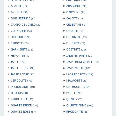
»
»
APATITE
ARAGONITE
(15)
(13)
»
»
AZURITE
BARYTINE
(58)
(41)
»
»
BOIS PÉTRIFIÉ
CALCITE
(12)
(116)
»
»
CAMPO DEL CIELO
CELESTINE
(22)
(19)
»
»
CORNALINE
CYANITE
(56)
(14)
»
»
DIOPSIDE
DOLOMITE
(12)
(23)
»
»
EPIDOTE
FLUORITE
(20)
(25)
»
»
GARNIÈRITE
GOETHITE
(23)
(26)
»
»
HÉMATITE
JADE NÉPHRITE
(18)
(20)
»
»
JASPE
JASPE BUMBLEBEE
(172)
(80)
»
»
JASPE ROUGE
JASPE VERTE
(19)
(20)
»
»
JASPE ZÈBRE
LABRADORITE
(27)
(202)
»
»
LÉPIDOLITE
MALACHITE
(10)
(13)
»
»
MICROCLINE
ORTHOCÉRAS
(301)
(54)
»
»
OTODUS
PYRITE
(31)
(26)
»
»
PYROLUSITE
QUARTZ
(31)
(171)
»
»
QUARTZ FADEN
QUARTZ FUMÉ
(40)
(106)
»
»
QUARTZ ROSE
RHODONITE
(57)
(25)