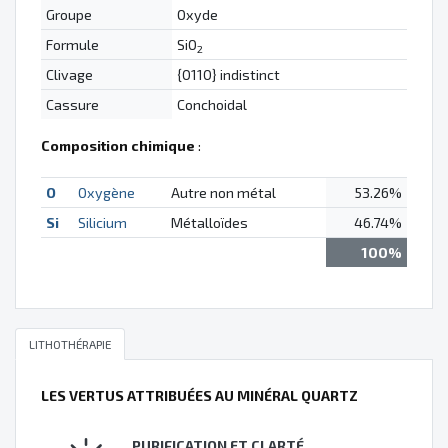
Groupe
Oxyde
Formule
SiO
2
Clivage
{0110} indistinct
Cassure
Conchoidal
Composition chimique
:
O
Oxygène
Autre non métal
53.26%
Si
Silicium
Métalloïdes
46.74%
100%
LITHOTHÉRAPIE
LES VERTUS ATTRIBUÉES AU MINÉRAL QUARTZ
PURIFICATION ET CLARTÉ