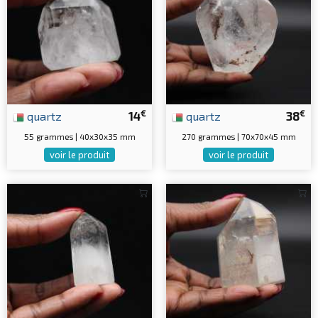
€
€
quartz
14
quartz
38
55 grammes | 40x30x35 mm
270 grammes | 70x70x45 mm
voir le produit
voir le produit