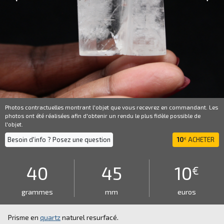
Photos contractuelles montrant l'objet que vous recevrez en commandant. Les
photos ont été réalisées afin d'obtenir un rendu le plus fidèle possible de
l'objet.
Besoin d'info ? Posez une question
10
ACHETER
€
40
45
10
€
grammes
mm
euros
Prisme en
quartz
naturel resurfacé.