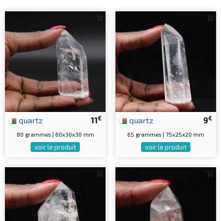
€
€
quartz
11
quartz
9
80 grammes | 60x30x30 mm
65 grammes | 75x25x20 mm
voir le produit
voir le produit