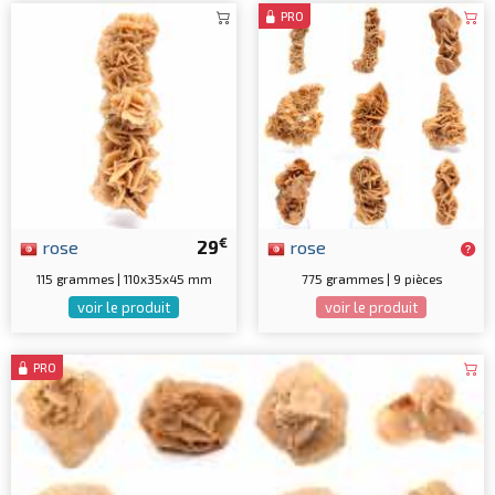
PRO
€
rose
29
rose
115 grammes | 110x35x45 mm
775 grammes | 9 pièces
voir le produit
voir le produit
PRO