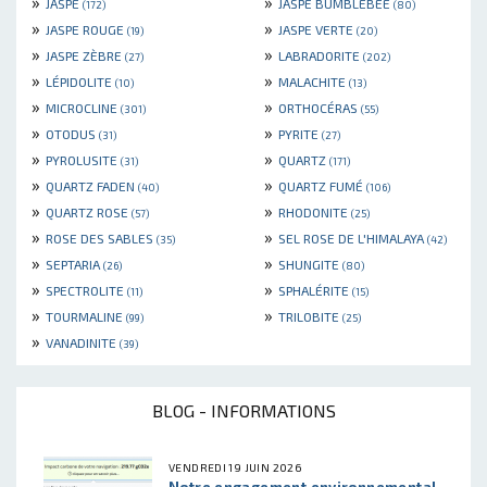
»
»
JASPE
JASPE BUMBLEBEE
(172)
(80)
»
»
JASPE ROUGE
JASPE VERTE
(19)
(20)
»
»
JASPE ZÈBRE
LABRADORITE
(27)
(202)
»
»
LÉPIDOLITE
MALACHITE
(10)
(13)
»
»
MICROCLINE
ORTHOCÉRAS
(301)
(55)
»
»
OTODUS
PYRITE
(31)
(27)
»
»
PYROLUSITE
QUARTZ
(31)
(171)
»
»
QUARTZ FADEN
QUARTZ FUMÉ
(40)
(106)
»
»
QUARTZ ROSE
RHODONITE
(57)
(25)
»
»
ROSE DES SABLES
SEL ROSE DE L'HIMALAYA
(35)
(42)
»
»
SEPTARIA
SHUNGITE
(26)
(80)
»
»
SPECTROLITE
SPHALÉRITE
(11)
(15)
»
»
TOURMALINE
TRILOBITE
(99)
(25)
»
VANADINITE
(39)
BLOG - INFORMATIONS
VENDREDI 19 JUIN 2026
Notre engagement environnemental