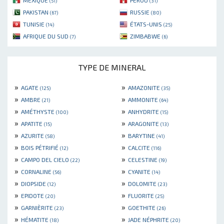
MEXIQUE
PÉROU
(51)
(31)
PAKISTAN
RUSSIE
(67)
(80)
TUNISIE
ÉTATS-UNIS
(14)
(25)
AFRIQUE DU SUD
ZIMBABWE
(7)
(6)
TYPE DE MINERAL
»
»
AGATE
AMAZONITE
(125)
(35)
»
»
AMBRE
AMMONITE
(21)
(64)
»
»
AMÉTHYSTE
ANHYDRITE
(100)
(15)
»
»
APATITE
ARAGONITE
(15)
(13)
»
»
AZURITE
BARYTINE
(58)
(41)
»
»
BOIS PÉTRIFIÉ
CALCITE
(12)
(116)
»
»
CAMPO DEL CIELO
CELESTINE
(22)
(19)
»
»
CORNALINE
CYANITE
(56)
(14)
»
»
DIOPSIDE
DOLOMITE
(12)
(23)
»
»
EPIDOTE
FLUORITE
(20)
(25)
»
»
GARNIÈRITE
GOETHITE
(23)
(26)
»
»
HÉMATITE
JADE NÉPHRITE
(18)
(20)