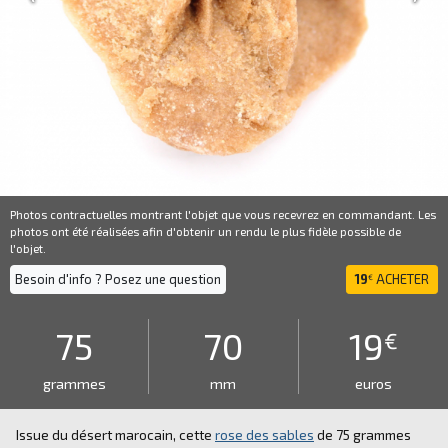
Photos contractuelles montrant l'objet que vous recevrez en commandant. Les
photos ont été réalisées afin d'obtenir un rendu le plus fidèle possible de
l'objet.
Besoin d'info ? Posez une question
19
ACHETER
€
75
70
19
€
grammes
mm
euros
Issue du désert marocain, cette
rose des sables
de 75 grammes