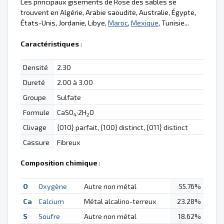
Les principaux gisements de Rose des sables se
trouvent en Algérie, Arabie saoudite, Australie, Égypte,
États-Unis, Jordanie, Libye,
Maroc
,
Mexique
, Tunisie...
Caractéristiques
:
Densité
2.30
Dureté
2.00 à 3.00
Groupe
Sulfate
Formule
CaSO
·2H
O
4
2
Clivage
{010} parfait, {100} distinct, {011} distinct
Cassure
Fibreux
Composition chimique
:
O
Oxygène
Autre non métal
55.76%
Ca
Calcium
Métal alcalino-terreux
23.28%
S
Soufre
Autre non métal
18.62%