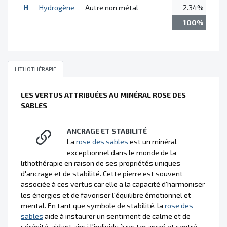
H
Hydrogène
Autre non métal
2.34%
100%
LITHOTHÉRAPIE
LES VERTUS ATTRIBUÉES AU MINÉRAL ROSE DES
SABLES
ANCRAGE ET STABILITÉ
La
rose des sables
est un minéral
exceptionnel dans le monde de la
lithothérapie en raison de ses propriétés uniques
d'ancrage et de stabilité. Cette pierre est souvent
associée à ces vertus car elle a la capacité d'harmoniser
les énergies et de favoriser l'équilibre émotionnel et
mental. En tant que symbole de stabilité, la
rose des
sables
aide à instaurer un sentiment de calme et de
sérénité, aidant ainsi l'individu à rester ancré et centré,