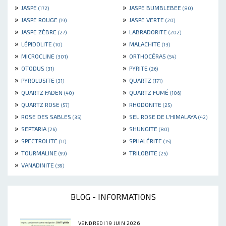
»
»
JASPE
JASPE BUMBLEBEE
(172)
(80)
»
»
JASPE ROUGE
JASPE VERTE
(19)
(20)
»
»
JASPE ZÈBRE
LABRADORITE
(27)
(202)
»
»
LÉPIDOLITE
MALACHITE
(10)
(13)
»
»
MICROCLINE
ORTHOCÉRAS
(301)
(54)
»
»
OTODUS
PYRITE
(31)
(26)
»
»
PYROLUSITE
QUARTZ
(31)
(171)
»
»
QUARTZ FADEN
QUARTZ FUMÉ
(40)
(106)
»
»
QUARTZ ROSE
RHODONITE
(57)
(25)
»
»
ROSE DES SABLES
SEL ROSE DE L'HIMALAYA
(35)
(42)
»
»
SEPTARIA
SHUNGITE
(26)
(80)
»
»
SPECTROLITE
SPHALÉRITE
(11)
(15)
»
»
TOURMALINE
TRILOBITE
(99)
(25)
»
VANADINITE
(39)
BLOG - INFORMATIONS
VENDREDI 19 JUIN 2026