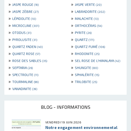
»
»
JASPE ROUGE
JASPE VERTE
(19)
(20)
»
»
JASPE ZÈBRE
LABRADORITE
(27)
(202)
»
»
LÉPIDOLITE
MALACHITE
(10)
(13)
»
»
MICROCLINE
ORTHOCÉRAS
(301)
(54)
»
»
OTODUS
PYRITE
(31)
(26)
»
»
PYROLUSITE
QUARTZ
(31)
(171)
»
»
QUARTZ FADEN
QUARTZ FUMÉ
(40)
(106)
»
»
QUARTZ ROSE
RHODONITE
(57)
(25)
»
»
ROSE DES SABLES
SEL ROSE DE L'HIMALAYA
(35)
(42)
»
»
SEPTARIA
SHUNGITE
(26)
(80)
»
»
SPECTROLITE
SPHALÉRITE
(11)
(15)
»
»
TOURMALINE
TRILOBITE
(99)
(25)
»
VANADINITE
(39)
BLOG - INFORMATIONS
VENDREDI 19 JUIN 2026
Notre engagement environnemental