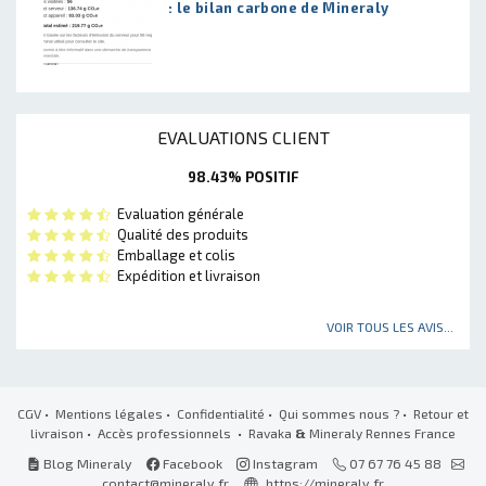
: le bilan carbone de Mineraly
EVALUATIONS CLIENT
98.43% POSITIF
Evaluation générale
Qualité des produits
Emballage et colis
Expédition et livraison
VOIR TOUS LES AVIS...
CGV
•
Mentions légales
•
Confidentialité
•
Qui sommes nous ?
•
Retour et
livraison
•
Accès professionnels
• Ravaka
&
Mineraly Rennes France
Blog Mineraly
Facebook
Instagram
07 67 76 45 88
contact@mineraly.fr
https://mineraly.fr