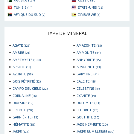
PAKISTAN
RUSSIE
(67)
(80)
TUNISIE
ÉTATS-UNIS
(14)
(25)
AFRIQUE DU SUD
ZIMBABWE
(7)
(6)
TYPE DE MINERAL
»
»
AGATE
AMAZONITE
(125)
(35)
»
»
AMBRE
AMMONITE
(21)
(64)
»
»
AMÉTHYSTE
ANHYDRITE
(100)
(15)
»
»
APATITE
ARAGONITE
(15)
(13)
»
»
AZURITE
BARYTINE
(58)
(41)
»
»
BOIS PÉTRIFIÉ
CALCITE
(12)
(116)
»
»
CAMPO DEL CIELO
CELESTINE
(22)
(19)
»
»
CORNALINE
CYANITE
(56)
(14)
»
»
DIOPSIDE
DOLOMITE
(12)
(23)
»
»
EPIDOTE
FLUORITE
(20)
(25)
»
»
GARNIÈRITE
GOETHITE
(23)
(26)
»
»
HÉMATITE
JADE NÉPHRITE
(18)
(20)
»
»
JASPE
JASPE BUMBLEBEE
(172)
(80)