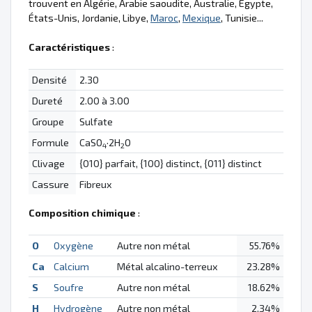
trouvent en Algérie, Arabie saoudite, Australie, Égypte,
États-Unis, Jordanie, Libye,
Maroc
,
Mexique
, Tunisie...
Caractéristiques
:
Densité
2.30
Dureté
2.00 à 3.00
Groupe
Sulfate
Formule
CaSO
·2H
O
4
2
Clivage
{010} parfait, {100} distinct, {011} distinct
Cassure
Fibreux
Composition chimique
:
O
Oxygène
Autre non métal
55.76%
Ca
Calcium
Métal alcalino-terreux
23.28%
S
Soufre
Autre non métal
18.62%
H
Hydrogène
Autre non métal
2.34%