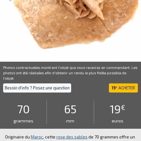
Photos contractuelles montrant l'objet que vous recevrez en commandant. Les
photos ont été réalisées afin d'obtenir un rendu le plus fidèle possible de
l'objet.
Besoin d'info ? Posez une question
19
ACHETER
€
70
65
19
€
grammes
mm
euros
Originaire du
Maroc
, cette
rose des sables
de 70 grammes offre un