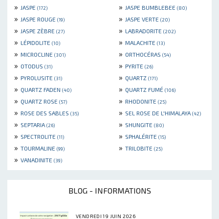
»
»
JASPE
JASPE BUMBLEBEE
(172)
(80)
»
»
JASPE ROUGE
JASPE VERTE
(19)
(20)
»
»
JASPE ZÈBRE
LABRADORITE
(27)
(202)
»
»
LÉPIDOLITE
MALACHITE
(10)
(13)
»
»
MICROCLINE
ORTHOCÉRAS
(301)
(54)
»
»
OTODUS
PYRITE
(31)
(26)
»
»
PYROLUSITE
QUARTZ
(31)
(171)
»
»
QUARTZ FADEN
QUARTZ FUMÉ
(40)
(106)
»
»
QUARTZ ROSE
RHODONITE
(57)
(25)
»
»
ROSE DES SABLES
SEL ROSE DE L'HIMALAYA
(35)
(42)
»
»
SEPTARIA
SHUNGITE
(26)
(80)
»
»
SPECTROLITE
SPHALÉRITE
(11)
(15)
»
»
TOURMALINE
TRILOBITE
(99)
(25)
»
VANADINITE
(39)
BLOG - INFORMATIONS
VENDREDI 19 JUIN 2026