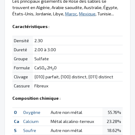
Les principaux gisements de Rose des sables se
trouvent en Algérie, Arabie saoudite, Australie, Égypte,
États-Unis, Jordanie, Libye,
Maroc
,
Mexique
, Tunisie...
Caractéristiques
:
Densité
2.30
Dureté
2.00 à 3.00
Groupe
Sulfate
Formule
CaSO
·2H
O
4
2
Clivage
{010} parfait, {100} distinct, {011} distinct
Cassure
Fibreux
Composition chimique
:
O
Oxygène
Autre non métal
55.76%
Ca
Calcium
Métal alcalino-terreux
23.28%
S
Soufre
Autre non métal
18.62%