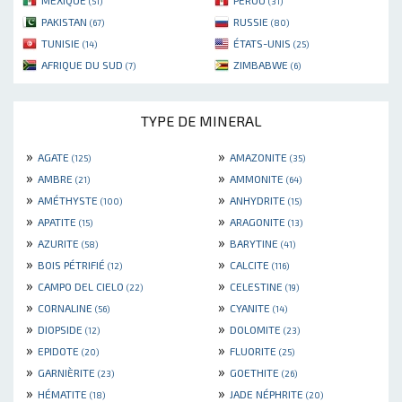
MEXIQUE
PÉROU
(51)
(31)
PAKISTAN
RUSSIE
(67)
(80)
TUNISIE
ÉTATS-UNIS
(14)
(25)
AFRIQUE DU SUD
ZIMBABWE
(7)
(6)
TYPE DE MINERAL
»
»
AGATE
AMAZONITE
(125)
(35)
»
»
AMBRE
AMMONITE
(21)
(64)
»
»
AMÉTHYSTE
ANHYDRITE
(100)
(15)
»
»
APATITE
ARAGONITE
(15)
(13)
»
»
AZURITE
BARYTINE
(58)
(41)
»
»
BOIS PÉTRIFIÉ
CALCITE
(12)
(116)
»
»
CAMPO DEL CIELO
CELESTINE
(22)
(19)
»
»
CORNALINE
CYANITE
(56)
(14)
»
»
DIOPSIDE
DOLOMITE
(12)
(23)
»
»
EPIDOTE
FLUORITE
(20)
(25)
»
»
GARNIÈRITE
GOETHITE
(23)
(26)
»
»
HÉMATITE
JADE NÉPHRITE
(18)
(20)