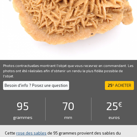
Photos contractuelles montrant l'objet que vous recevrez en commandant. Les
photos ont été réalisées afin d'obtenir un rendu le plus fidèle possible de
l'objet.
Besoin d'info ? Posez une question
25
ACHETER
€
95
70
25
€
grammes
mm
euros
Cette
rose des sables
de 95 grammes provient des sables du