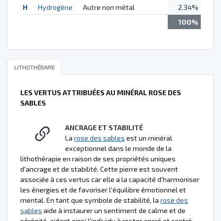
H
Hydrogène
Autre non métal
2.34%
100%
LITHOTHÉRAPIE
LES VERTUS ATTRIBUÉES AU MINÉRAL ROSE DES
SABLES
ANCRAGE ET STABILITÉ
La
rose des sables
est un minéral
exceptionnel dans le monde de la
lithothérapie en raison de ses propriétés uniques
d'ancrage et de stabilité. Cette pierre est souvent
associée à ces vertus car elle a la capacité d'harmoniser
les énergies et de favoriser l'équilibre émotionnel et
mental. En tant que symbole de stabilité, la
rose des
sables
aide à instaurer un sentiment de calme et de
sérénité, aidant ainsi l'individu à rester ancré et centré,