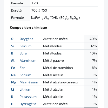
Densité
3.20
Dureté
7.00 à 7.50
2+
Formule
NaFe
Al
((OH)
(BO
)
Si
O
)
3
6
4
3
3
6
18
Composition chimique
:
O
Oxygène
Autre non métal
40%
Si
Silicium
Métalloïdes
32%
B
Bore
Métalloïdes
10%
Al
Aluminium
Métal pauvre
7%
Fe
Fer
Métal de transition
6%
Na
Sodium
Métal alcalin
1%
Mg
Magnésium
Métal alcalino-terreux
1%
Li
Lithium
Métal alcalin
1%
K
Potassium
Métal alcalin
1%
H
Hydrogène
Autre non métal
1%