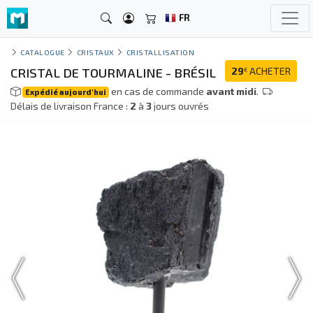
FR
CATALOGUE
CRISTAUX
CRISTALLISATION
CRISTAL DE TOURMALINE - BRÉSIL
29
ACHETER
€
en cas de commande
avant midi
.
Expédié aujourd'hui
Délais de livraison France :
2
à
3
jours ouvrés