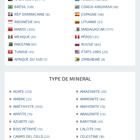
BRÉSIL
CONGO-KINSHASA
(129)
(18)
RÉP. DOMINICAINE
ESPAGNE
(8)
(48)
INDONÉSIE
LITUANIE
(84)
(21)
MAROC
MADAGASCAR
(353)
(1717)
MEXIQUE
PÉROU
(51)
(31)
PAKISTAN
RUSSIE
(67)
(80)
TUNISIE
ÉTATS-UNIS
(14)
(25)
AFRIQUE DU SUD
ZIMBABWE
(7)
(6)
TYPE DE MINERAL
»
»
AGATE
AMAZONITE
(125)
(35)
»
»
AMBRE
AMMONITE
(21)
(64)
»
»
AMÉTHYSTE
ANHYDRITE
(100)
(15)
»
»
APATITE
ARAGONITE
(15)
(13)
»
»
AZURITE
BARYTINE
(58)
(41)
»
»
BOIS PÉTRIFIÉ
CALCITE
(12)
(116)
»
»
CAMPO DEL CIELO
CELESTINE
(22)
(19)