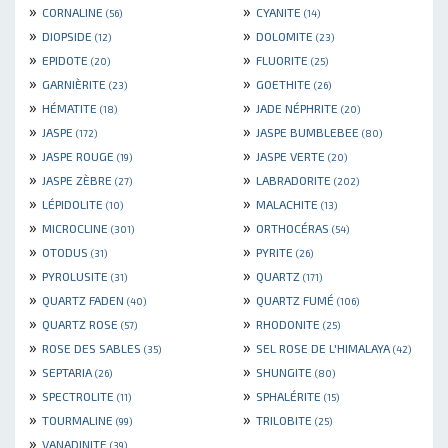
»
»
CORNALINE
CYANITE
(56)
(14)
»
»
DIOPSIDE
DOLOMITE
(12)
(23)
»
»
EPIDOTE
FLUORITE
(20)
(25)
»
»
GARNIÈRITE
GOETHITE
(23)
(26)
»
»
HÉMATITE
JADE NÉPHRITE
(18)
(20)
»
»
JASPE
JASPE BUMBLEBEE
(172)
(80)
»
»
JASPE ROUGE
JASPE VERTE
(19)
(20)
»
»
JASPE ZÈBRE
LABRADORITE
(27)
(202)
»
»
LÉPIDOLITE
MALACHITE
(10)
(13)
»
»
MICROCLINE
ORTHOCÉRAS
(301)
(54)
»
»
OTODUS
PYRITE
(31)
(26)
»
»
PYROLUSITE
QUARTZ
(31)
(171)
»
»
QUARTZ FADEN
QUARTZ FUMÉ
(40)
(106)
»
»
QUARTZ ROSE
RHODONITE
(57)
(25)
»
»
ROSE DES SABLES
SEL ROSE DE L'HIMALAYA
(35)
(42)
»
»
SEPTARIA
SHUNGITE
(26)
(80)
»
»
SPECTROLITE
SPHALÉRITE
(11)
(15)
»
»
TOURMALINE
TRILOBITE
(99)
(25)
»
VANADINITE
(39)