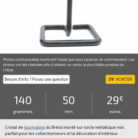
Photos contractuelles montrant l'objet que vous recevrez en commandant. Les
photos ont été réalisées afin d'obtenir un rendu le plus fidèle possible de
l'objet.
Besoin d'info ? Posez une question
29
ACHETER
€
140
50
29
€
grammes
mm
euros
Cristal de
tourmaline
du Brésil monté sur socle métallique noir,
parfait pour les collectionneurs et la décoration d’intérieur.