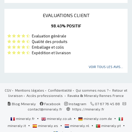
EVALUATIONS CLIENT
98.43% POSITIF
Evaluation générale
Qualité des produits
Emballage et colis
Expédition et livraison
VOIR TOUS LES AVIS...
CGV
•
Mentions légales
•
Confidentialité
•
Qui sommes nous ?
•
Retour et
livraison
•
Accès professionnels
• Ravaka
&
Mineraly Rennes France
Blog Mineraly
Facebook
Instagram
07 67 76 45 88
contact@mineraly.fr
https://mineraly.fr
•
•
•
mineraly.fr
mineraly.co.uk
mineraly.com.de
•
•
•
•
mineraly.it
mineraly.es
mineraly.nl
mineraly.pt