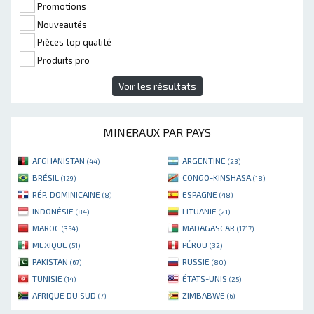
Promotions
Nouveautés
Pièces top qualité
Produits pro
Voir les résultats
MINERAUX PAR PAYS
AFGHANISTAN
ARGENTINE
(44)
(23)
BRÉSIL
CONGO-KINSHASA
(129)
(18)
RÉP. DOMINICAINE
ESPAGNE
(8)
(48)
INDONÉSIE
LITUANIE
(84)
(21)
MAROC
MADAGASCAR
(354)
(1717)
MEXIQUE
PÉROU
(51)
(32)
PAKISTAN
RUSSIE
(67)
(80)
TUNISIE
ÉTATS-UNIS
(14)
(25)
AFRIQUE DU SUD
ZIMBABWE
(7)
(6)