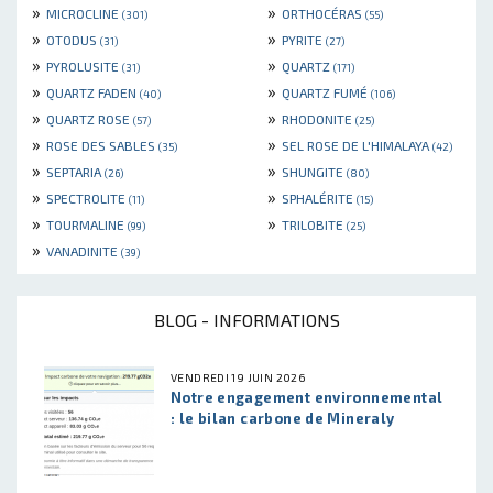
»
»
MICROCLINE
ORTHOCÉRAS
(301)
(55)
»
»
OTODUS
PYRITE
(31)
(27)
»
»
PYROLUSITE
QUARTZ
(31)
(171)
»
»
QUARTZ FADEN
QUARTZ FUMÉ
(40)
(106)
»
»
QUARTZ ROSE
RHODONITE
(57)
(25)
»
»
ROSE DES SABLES
SEL ROSE DE L'HIMALAYA
(35)
(42)
»
»
SEPTARIA
SHUNGITE
(26)
(80)
»
»
SPECTROLITE
SPHALÉRITE
(11)
(15)
»
»
TOURMALINE
TRILOBITE
(99)
(25)
»
VANADINITE
(39)
BLOG - INFORMATIONS
VENDREDI 19 JUIN 2026
Notre engagement environnemental
: le bilan carbone de Mineraly