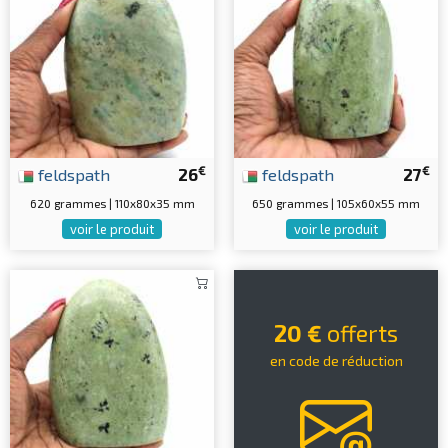
€
€
feldspath
26
feldspath
27
620 grammes | 110x80x35 mm
650 grammes | 105x60x55 mm
voir le produit
voir le produit
20 €
offerts
en code de réduction