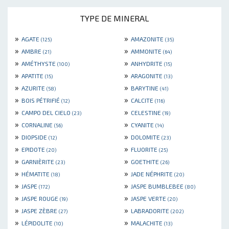
TYPE DE MINERAL
»
»
AGATE
AMAZONITE
(125)
(35)
»
»
AMBRE
AMMONITE
(21)
(64)
»
»
AMÉTHYSTE
ANHYDRITE
(100)
(15)
»
»
APATITE
ARAGONITE
(15)
(13)
»
»
AZURITE
BARYTINE
(58)
(41)
»
»
BOIS PÉTRIFIÉ
CALCITE
(12)
(116)
»
»
CAMPO DEL CIELO
CELESTINE
(23)
(19)
»
»
CORNALINE
CYANITE
(56)
(14)
»
»
DIOPSIDE
DOLOMITE
(12)
(23)
»
»
EPIDOTE
FLUORITE
(20)
(25)
»
»
GARNIÈRITE
GOETHITE
(23)
(26)
»
»
HÉMATITE
JADE NÉPHRITE
(18)
(20)
»
»
JASPE
JASPE BUMBLEBEE
(172)
(80)
»
»
JASPE ROUGE
JASPE VERTE
(19)
(20)
»
»
JASPE ZÈBRE
LABRADORITE
(27)
(202)
»
»
LÉPIDOLITE
MALACHITE
(10)
(13)