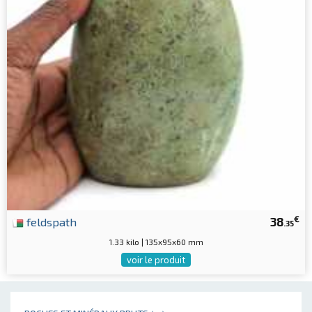
€
feldspath
38
.35
1.33 kilo | 135x95x60 mm
voir le produit