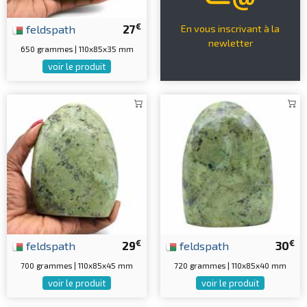
€
feldspath
27
En vous inscrivant à la
newletter
650 grammes | 110x85x35 mm
voir le produit
€
€
feldspath
29
feldspath
30
700 grammes | 110x85x45 mm
720 grammes | 110x85x40 mm
voir le produit
voir le produit