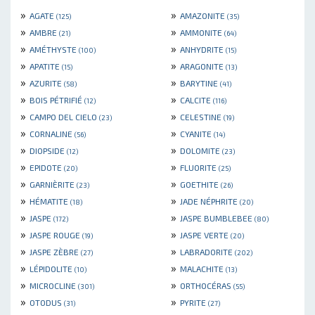
»
»
AGATE
AMAZONITE
(125)
(35)
»
»
AMBRE
AMMONITE
(21)
(64)
»
»
AMÉTHYSTE
ANHYDRITE
(100)
(15)
»
»
APATITE
ARAGONITE
(15)
(13)
»
»
AZURITE
BARYTINE
(58)
(41)
»
»
BOIS PÉTRIFIÉ
CALCITE
(12)
(116)
»
»
CAMPO DEL CIELO
CELESTINE
(23)
(19)
»
»
CORNALINE
CYANITE
(56)
(14)
»
»
DIOPSIDE
DOLOMITE
(12)
(23)
»
»
EPIDOTE
FLUORITE
(20)
(25)
»
»
GARNIÈRITE
GOETHITE
(23)
(26)
»
»
HÉMATITE
JADE NÉPHRITE
(18)
(20)
»
»
JASPE
JASPE BUMBLEBEE
(172)
(80)
»
»
JASPE ROUGE
JASPE VERTE
(19)
(20)
»
»
JASPE ZÈBRE
LABRADORITE
(27)
(202)
»
»
LÉPIDOLITE
MALACHITE
(10)
(13)
»
»
MICROCLINE
ORTHOCÉRAS
(301)
(55)
»
»
OTODUS
PYRITE
(31)
(27)