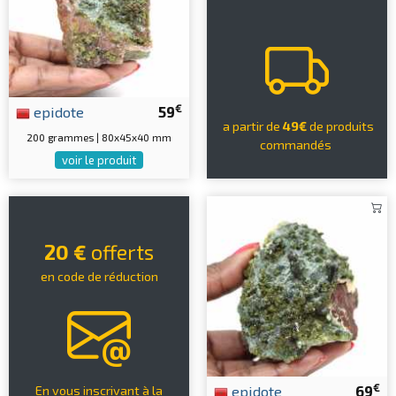
€
epidote
59
a partir de
49€
de produits
200 grammes | 80x45x40 mm
commandés
voir le produit
20 €
offerts
en code de réduction
€
epidote
69
En vous inscrivant à la