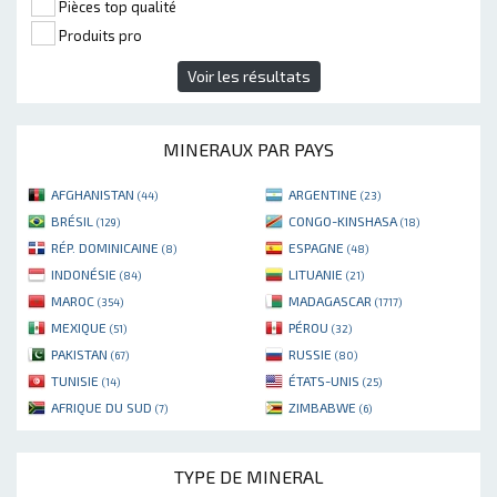
Pièces top qualité
Produits pro
Voir les résultats
MINERAUX PAR PAYS
AFGHANISTAN
ARGENTINE
(44)
(23)
BRÉSIL
CONGO-KINSHASA
(129)
(18)
RÉP. DOMINICAINE
ESPAGNE
(8)
(48)
INDONÉSIE
LITUANIE
(84)
(21)
MAROC
MADAGASCAR
(354)
(1717)
MEXIQUE
PÉROU
(51)
(32)
PAKISTAN
RUSSIE
(67)
(80)
TUNISIE
ÉTATS-UNIS
(14)
(25)
AFRIQUE DU SUD
ZIMBABWE
(7)
(6)
TYPE DE MINERAL