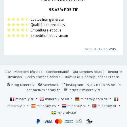
98.43% POSITIF
Evaluation générale
Qualité des produits
Emballage et colis
Expédition et livraison
VOIR TOUS LES AVIS...
CGV
•
Mentions légales
•
Confidentialité
•
Qui sommes nous ?
•
Retour et
livraison
•
Accès professionnels
• Ravaka
&
Mineraly Rennes France
Blog Mineraly
Facebook
Instagram
07 67 76 45 88
contact@mineraly.fr
https://mineraly.fr
•
•
•
mineraly.fr
mineraly.co.uk
mineraly.com.de
•
•
•
•
mineraly.it
mineraly.es
mineraly.nl
mineraly.pt
mineraly.se