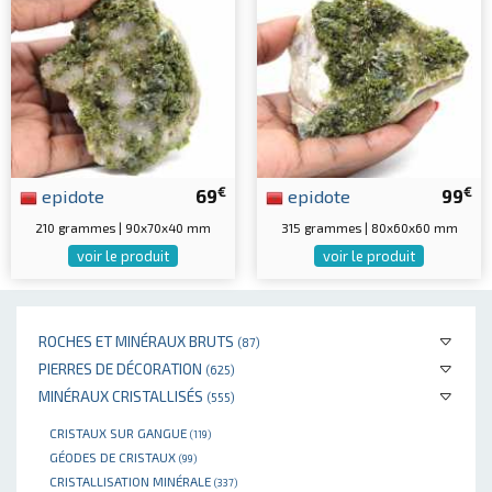
€
€
epidote
69
epidote
99
210 grammes | 90x70x40 mm
315 grammes | 80x60x60 mm
voir le produit
voir le produit
ROCHES ET MINÉRAUX BRUTS
(87)
PIERRES DE DÉCORATION
(625)
MINÉRAUX CRISTALLISÉS
(555)
CRISTAUX SUR GANGUE
(119)
GÉODES DE CRISTAUX
(99)
CRISTALLISATION MINÉRALE
(337)