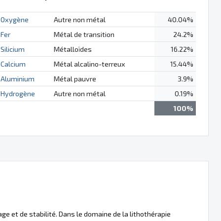
Oxygène
Autre non métal
40.04%
Fer
Métal de transition
24.2%
Silicium
Métalloïdes
16.22%
Calcium
Métal alcalino-terreux
15.44%
Aluminium
Métal pauvre
3.9%
Hydrogène
Autre non métal
0.19%
100%
ge et de stabilité. Dans le domaine de la lithothérapie