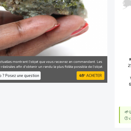
ctuelles montrant l'objet que vous recevrez en commandant. Les
2
réalisées afin d'obtenir un rendu le plus fidèle possible de l'objet.
fo ? Posez une question
49
ACHETER
€
🌱 
c