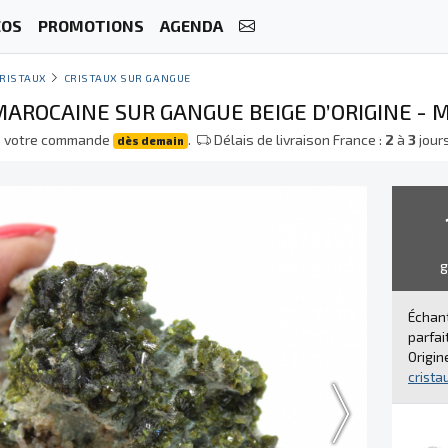
ÉOS
PROMOTIONS
AGENDA
RISTAUX
CRISTAUX SUR GANGUE
MAROCAINE SUR GANGUE BEIGE D’ORIGINE - 
e votre commande
.
Délais de livraison France :
2
à
3
jour
dès demain
Échant
parfai
Origin
crista