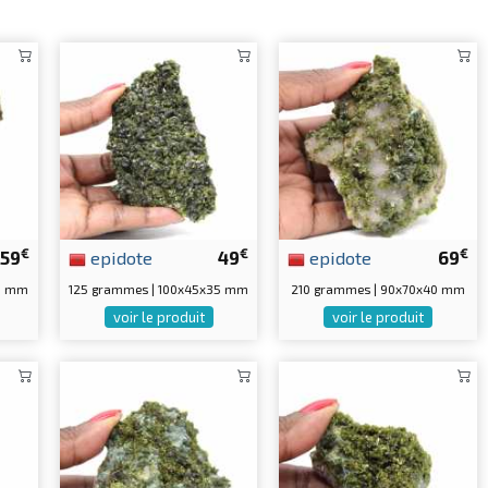
€
€
€
59
epidote
49
epidote
69
0 mm
125 grammes | 100x45x35 mm
210 grammes | 90x70x40 mm
voir le produit
voir le produit