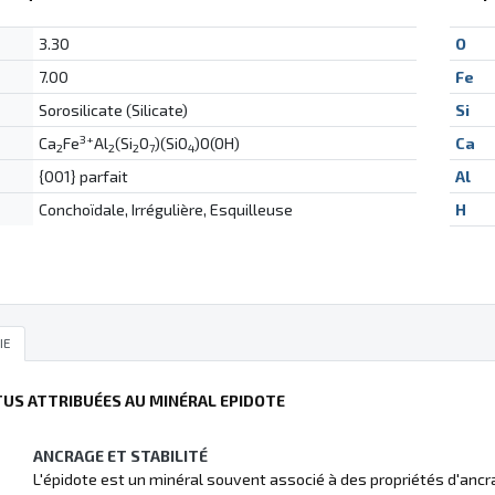
3.30
O
7.00
Fe
Sorosilicate (Silicate)
Si
3+
Ca
Fe
Al
(Si
O
)(SiO
)O(OH)
Ca
2
2
2
7
4
{001} parfait
Al
Conchoïdale, Irrégulière, Esquilleuse
H
IE
TUS ATTRIBUÉES AU MINÉRAL EPIDOTE
ANCRAGE ET STABILITÉ
L'épidote est un minéral souvent associé à des propriétés d'ancra