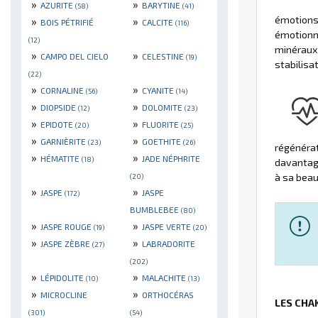
»
»
AZURITE
BARYTINE
(58)
(41)
émotions 
»
»
BOIS PÉTRIFIÉ
CALCITE
(116)
émotionne
(12)
minéraux 
»
»
CAMPO DEL CIELO
CELESTINE
(19)
stabilisat
(22)
»
»
CORNALINE
CYANITE
(56)
(14)
»
»
DIOPSIDE
DOLOMITE
(12)
(23)
»
»
EPIDOTE
FLUORITE
(20)
(25)
»
»
GARNIÈRITE
GOETHITE
(23)
(26)
régénérat
»
»
HÉMATITE
JADE NÉPHRITE
(18)
davantage
à sa beau
(20)
»
»
JASPE
JASPE
(172)
BUMBLEBEE
(80)
»
»
JASPE ROUGE
JASPE VERTE
(19)
(20)
»
»
JASPE ZÈBRE
LABRADORITE
(27)
(202)
»
»
LÉPIDOLITE
MALACHITE
(10)
(13)
»
»
MICROCLINE
ORTHOCÉRAS
LES CHA
(301)
(54)