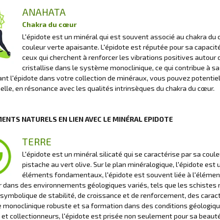
ANAHATA
Chakra du cœur
L'épidote est un minéral qui est souvent associé au chakra du 
couleur verte apaisante. L'épidote est réputée pour sa capacité à
ceux qui cherchent à renforcer les vibrations positives autour 
cristallise dans le système monoclinique, ce qui contribue à sa
ant l'épidote dans votre collection de minéraux, vous pouvez potentie
lle, en résonance avec les qualités intrinsèques du chakra du cœur.
MENTS NATURELS EN LIEN AVEC LE MINÉRAL EPIDOTE
TERRE
L'épidote est un minéral silicaté qui se caractérise par sa cou
pistache au vert olive. Sur le plan minéralogique, l'épidote est 
éléments fondamentaux, l'épidote est souvent liée à l'élément
 dans des environnements géologiques variés, tels que les schistes
 symbolique de stabilité, de croissance et de renforcement, des caract
ne monoclinique robuste et sa formation dans des conditions géologiq
et collectionneurs, l'épidote est prisée non seulement pour sa beauté