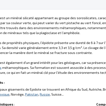
 est un minéral silicaté appartenant au groupe des sorosilicates, car
 par sa couleur verte, qui peut varier du vert pistache au vert foncé, e
être trouvés dans des environnements métamorphiques, notamment dan
ion de minéraux tels que la plagioclase et l'amphibole.
 de propriétés physiques, l'épidote présente une dureté de 6 à 7 sur l'
n. Sa densité varie généralement entre 3,3 et 3,5 g/cm³. Le clivage de l'
uencer la manière dont le minéral se fracture sous contrainte.
 est également d'un grand intérêt pour les géologues, car sa présence
s
métamorphiques. Sa formation est souvent associée à des proces
re, ce qui en fait un minéral clé pour l'étude des environnements tec
s :
ipaux gisements de Epidote se trouvent en Afrique du Sud, Autriche, Br
exique
, Norvège,
Pakistan
,
Russie
, Suisse...
istiques
:
Compo