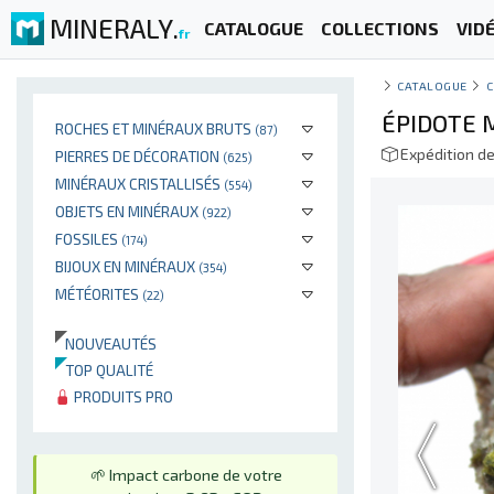
MINERALY.
CATALOGUE
COLLECTIONS
VID
fr
CATALOGUE
C
ÉPIDOTE 
ROCHES ET MINÉRAUX BRUTS
(87)
Expédition d
PIERRES DE DÉCORATION
(625)
MINÉRAUX CRISTALLISÉS
(554)
OBJETS EN MINÉRAUX
(922)
FOSSILES
(174)
BIJOUX EN MINÉRAUX
(354)
MÉTÉORITES
(22)
NOUVEAUTÉS
TOP QUALITÉ
PRODUITS PRO
🌱 Impact carbone de votre