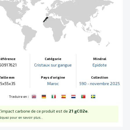
Référence
Catégorie
Minéral
50917621
Cristaux sur gangue
Epidote
Taille mm
Pays d'origine
Collection
65x55x35
Maroc
590 - novembre 2025
:
Traduire en
L'impact carbone de ce produit est de
21 gCO2e
.
liquez pour en savoir plus...