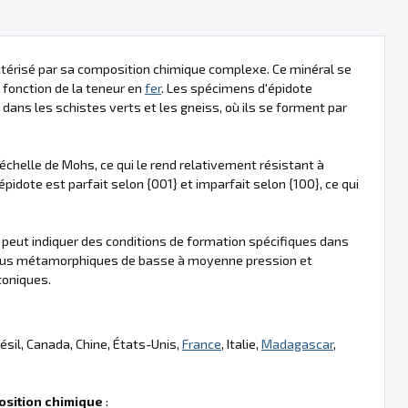
actérisé par sa composition chimique complexe. Ce minéral se
n fonction de la teneur en
fer
. Les spécimens d'épidote
s les schistes verts et les gneiss, où ils se forment par
échelle de Mohs, ce qui le rend relativement résistant à
épidote est parfait selon {001} et imparfait selon {100}, ce qui
 peut indiquer des conditions de formation spécifiques dans
sus métamorphiques de basse à moyenne pression et
toniques.
ésil, Canada, Chine, États-Unis,
France
, Italie,
Madagascar
,
sition chimique
: