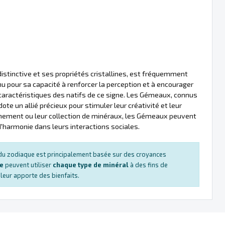
distinctive et ses propriétés cristallines, est fréquemment
 pour sa capacité à renforcer la perception et à encourager
s caractéristiques des natifs de ce signe. Les Gémeaux, connus
dote un allié précieux pour stimuler leur créativité et leur
nnement ou leur collection de minéraux, les Gémeaux peuvent
d'harmonie dans leurs interactions sociales.
s du zodiaque est principalement basée sur des croyances
ue
peuvent utiliser
chaque type de minéral
à des fins de
e leur apporte des bienfaits.