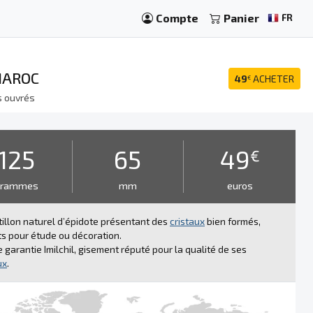
Compte
Panier
FR
MAROC
49
ACHETER
€
s ouvrés
125
65
49
€
grammes
mm
euros
illon naturel d’épidote présentant des
cristaux
bien formés,
ts pour étude ou décoration.
e garantie Imilchil, gisement réputé pour la qualité de ses
ux
.