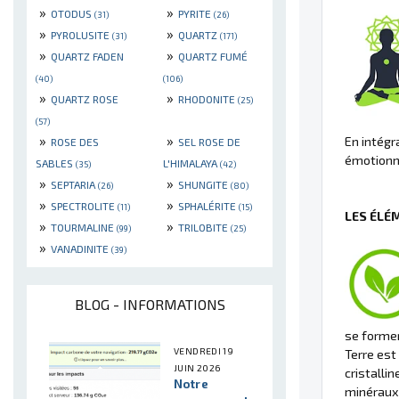
»
»
OTODUS
PYRITE
(31)
(26)
»
»
PYROLUSITE
QUARTZ
(31)
(171)
»
»
QUARTZ FADEN
QUARTZ FUMÉ
(40)
(106)
»
»
QUARTZ ROSE
RHODONITE
(25)
(57)
»
»
En intégr
ROSE DES
SEL ROSE DE
émotionne
SABLES
L'HIMALAYA
(35)
(42)
»
»
SEPTARIA
SHUNGITE
(26)
(80)
»
»
SPECTROLITE
SPHALÉRITE
(11)
(15)
LES ÉLÉ
»
»
TOURMALINE
TRILOBITE
(99)
(25)
»
VANADINITE
(39)
BLOG - INFORMATIONS
se former
VENDREDI 19
Terre est
JUIN 2026
cristalli
Notre
minéraux 