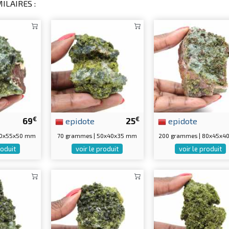
ILAIRES :
€
€
69
epidote
25
epidote
70x55x50 mm
70 grammes | 50x40x35 mm
200 grammes | 80x45x4
roduit
voir le produit
voir le produit