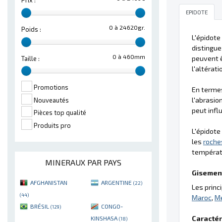
Prix :
EPIDOTE
0 à 24620gr.
Poids :
L'épidote
distingue
0 à 460mm
peuvent 
Taille :
l'altérat
Promotions
En termes
l'abrasio
Nouveautés
peut infl
Pièces top qualité
Produits pro
L'épidote
les
roche
températu
MINERAUX PAR PAYS
Gisement
AFGHANISTAN
ARGENTINE
(22)
Les princ
(44)
Maroc
,
M
BRÉSIL
CONGO-
(129)
Caractér
KINSHASA
(18)