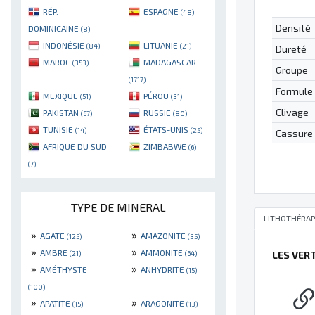
RÉP.
ESPAGNE
(48)
Densité
DOMINICAINE
(8)
INDONÉSIE
LITUANIE
(84)
(21)
Dureté
MAROC
MADAGASCAR
(353)
Groupe
(1717)
Formule
MEXIQUE
PÉROU
(51)
(31)
Clivage
PAKISTAN
RUSSIE
(67)
(80)
TUNISIE
ÉTATS-UNIS
(14)
(25)
Cassure
AFRIQUE DU SUD
ZIMBABWE
(6)
(7)
TYPE DE MINERAL
LITHOTHÉRAP
»
»
AGATE
AMAZONITE
(125)
(35)
»
»
AMBRE
AMMONITE
(21)
(64)
LES VER
»
»
AMÉTHYSTE
ANHYDRITE
(15)
(100)
»
»
APATITE
ARAGONITE
(15)
(13)