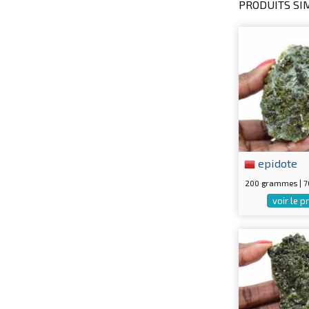
PRODUITS SIM
epidote
200 grammes | 
voir le p