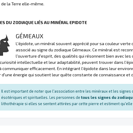
e de la Terre elle-même.
NES DU ZODIAQUE LIÉS AU MINÉRAL EPIDOTE
GÉMEAUX
L'épidote, un minéral souvent apprécié pour sa couleur verte 
associé au signe du zodiaque Gémeaux. Ce minéral est reconnu
l'ouverture d'esprit, des qualités qui résonnent bien avec le
curiosité intellectuelle et leur adaptabilité, peuvent trouver dans l'épi
à communiquer efficacement. En intégrant l'épidote dans leur enviro
r d'une énergie qui soutient leur quête constante de connaissance et 
Il est important de noter que l'association entre les minéraux et les signe
ésotériques et spirituelles. Les personnes de
tous les signes du zodiaq
lithothérapie si elles se sentent attirées par cette pierre et estiment qu'ell