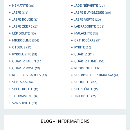
»
»
HÉMATITE
JADE NÉPHRITE
(18)
(20)
»
»
JASPE
JASPE BUMBLEBEE
(172)
(80)
»
»
JASPE ROUGE
JASPE VERTE
(19)
(20)
»
»
JASPE ZÈBRE
LABRADORITE
(27)
(202)
»
»
LÉPIDOLITE
MALACHITE
(10)
(13)
»
»
MICROCLINE
ORTHOCÉRAS
(301)
(54)
»
»
OTODUS
PYRITE
(31)
(26)
»
»
PYROLUSITE
QUARTZ
(31)
(171)
»
»
QUARTZ FADEN
QUARTZ FUMÉ
(40)
(106)
»
»
QUARTZ ROSE
RHODONITE
(57)
(25)
»
»
ROSE DES SABLES
SEL ROSE DE L'HIMALAYA
(35)
(42)
»
»
SEPTARIA
SHUNGITE
(26)
(80)
»
»
SPECTROLITE
SPHALÉRITE
(11)
(15)
»
»
TOURMALINE
TRILOBITE
(99)
(25)
»
VANADINITE
(39)
BLOG - INFORMATIONS