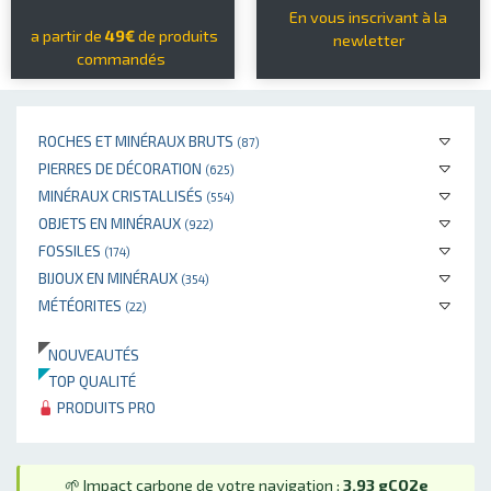
En vous inscrivant à la
a partir de
49€
de produits
newletter
commandés
ROCHES ET MINÉRAUX BRUTS
(87)
PIERRES DE DÉCORATION
(625)
MINÉRAUX CRISTALLISÉS
(554)
OBJETS EN MINÉRAUX
(922)
FOSSILES
(174)
BIJOUX EN MINÉRAUX
(354)
MÉTÉORITES
(22)
NOUVEAUTÉS
TOP QUALITÉ
PRODUITS PRO
🌱 Impact carbone de votre navigation :
3.93 gCO2e