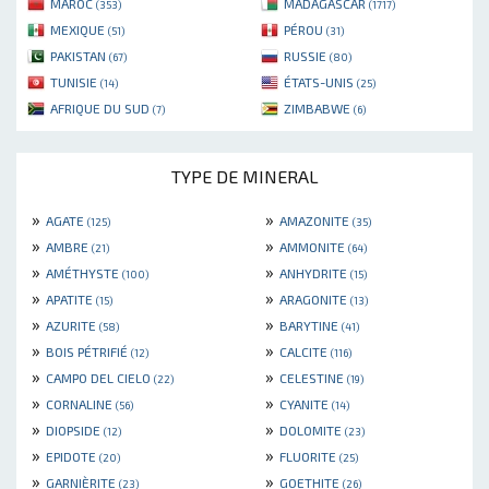
MAROC
MADAGASCAR
(353)
(1717)
MEXIQUE
PÉROU
(51)
(31)
PAKISTAN
RUSSIE
(67)
(80)
TUNISIE
ÉTATS-UNIS
(14)
(25)
AFRIQUE DU SUD
ZIMBABWE
(7)
(6)
TYPE DE MINERAL
»
»
AGATE
AMAZONITE
(125)
(35)
»
»
AMBRE
AMMONITE
(21)
(64)
»
»
AMÉTHYSTE
ANHYDRITE
(100)
(15)
»
»
APATITE
ARAGONITE
(15)
(13)
»
»
AZURITE
BARYTINE
(58)
(41)
»
»
BOIS PÉTRIFIÉ
CALCITE
(12)
(116)
»
»
CAMPO DEL CIELO
CELESTINE
(22)
(19)
»
»
CORNALINE
CYANITE
(56)
(14)
»
»
DIOPSIDE
DOLOMITE
(12)
(23)
»
»
EPIDOTE
FLUORITE
(20)
(25)
»
»
GARNIÈRITE
GOETHITE
(23)
(26)