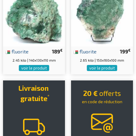
€
€
fluorite
189
fluorite
199
2.45 kilo | 140x130x110 mm
2.65 kilo | 150x160x100 mm
voir le produit
voir le produit
Livraison
20 €
offerts
*
gratuite
en code de réduction