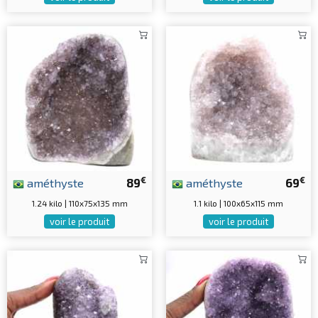
€
€
améthyste
89
améthyste
69
1.24 kilo | 110x75x135 mm
1.1 kilo | 100x65x115 mm
voir le produit
voir le produit