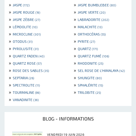
»
»
JASPE
JASPE BUMBLEBEE
(172)
(80)
»
»
JASPE ROUGE
JASPE VERTE
(19)
(20)
»
»
JASPE ZÈBRE
LABRADORITE
(27)
(202)
»
»
LÉPIDOLITE
MALACHITE
(10)
(13)
»
»
MICROCLINE
ORTHOCÉRAS
(301)
(55)
»
»
OTODUS
PYRITE
(31)
(27)
»
»
PYROLUSITE
QUARTZ
(31)
(171)
»
»
QUARTZ FADEN
QUARTZ FUMÉ
(40)
(106)
»
»
QUARTZ ROSE
RHODONITE
(57)
(25)
»
»
ROSE DES SABLES
SEL ROSE DE L'HIMALAYA
(35)
(42)
»
»
SEPTARIA
SHUNGITE
(26)
(80)
»
»
SPECTROLITE
SPHALÉRITE
(11)
(15)
»
»
TOURMALINE
TRILOBITE
(99)
(25)
»
VANADINITE
(39)
BLOG - INFORMATIONS
VENDREDI 19 JUIN 2026