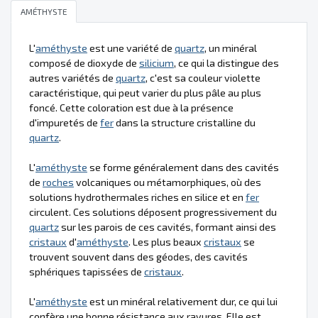
AMÉTHYSTE
L'
améthyste
est une variété de
quartz
, un minéral
composé de dioxyde de
silicium
, ce qui la distingue des
autres variétés de
quartz
, c'est sa couleur violette
caractéristique, qui peut varier du plus pâle au plus
foncé. Cette coloration est due à la présence
d'impuretés de
fer
dans la structure cristalline du
quartz
.
L'
améthyste
se forme généralement dans des cavités
de
roches
volcaniques ou métamorphiques, où des
solutions hydrothermales riches en silice et en
fer
circulent. Ces solutions déposent progressivement du
quartz
sur les parois de ces cavités, formant ainsi des
cristaux
d'
améthyste
. Les plus beaux
cristaux
se
trouvent souvent dans des géodes, des cavités
sphériques tapissées de
cristaux
.
L'
améthyste
est un minéral relativement dur, ce qui lui
confère une bonne résistance aux rayures. Elle est