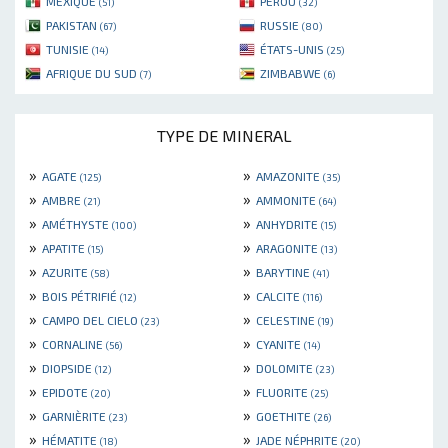
MEXIQUE
PÉROU
(51)
(32)
PAKISTAN
RUSSIE
(67)
(80)
TUNISIE
ÉTATS-UNIS
(14)
(25)
AFRIQUE DU SUD
ZIMBABWE
(7)
(6)
TYPE DE MINERAL
»
»
AGATE
AMAZONITE
(125)
(35)
»
»
AMBRE
AMMONITE
(21)
(64)
»
»
AMÉTHYSTE
ANHYDRITE
(100)
(15)
»
»
APATITE
ARAGONITE
(15)
(13)
»
»
AZURITE
BARYTINE
(58)
(41)
»
»
BOIS PÉTRIFIÉ
CALCITE
(12)
(116)
»
»
CAMPO DEL CIELO
CELESTINE
(23)
(19)
»
»
CORNALINE
CYANITE
(56)
(14)
»
»
DIOPSIDE
DOLOMITE
(12)
(23)
»
»
EPIDOTE
FLUORITE
(20)
(25)
»
»
GARNIÈRITE
GOETHITE
(23)
(26)
»
»
HÉMATITE
JADE NÉPHRITE
(18)
(20)