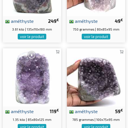
€
€
améthyste
249
améthyste
49
3.61 kilo | 135x110x180 mm
750 grammes | 80x85x95 mm
voir le produit
voir le produit
€
€
améthyste
119
améthyste
59
1.35 kilo | 85x80x125 mm
785 grammes | 100x75x95 mm
voir le produit
voir le produit