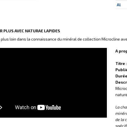
Al
IR PLUS AVEC NATURAE LAPIDES
r plus loin dans la connaissance du minéral de collection Microcline av
A pro
Titre
:
Publi
Duré
Descr
Microc
nature
La ch
minéra
de la 
spécif