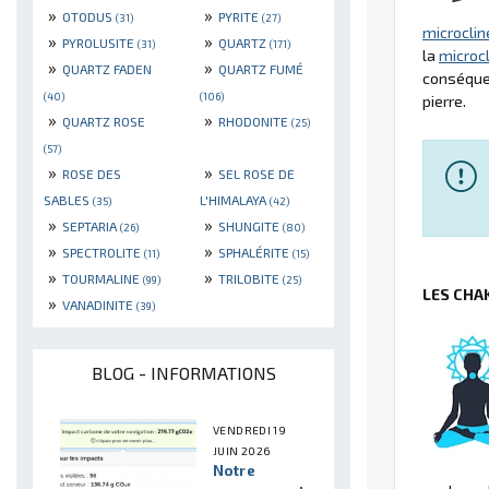
»
»
OTODUS
PYRITE
(31)
(27)
microclin
»
»
PYROLUSITE
QUARTZ
(31)
(171)
la
microc
»
»
QUARTZ FADEN
QUARTZ FUMÉ
conséquen
(40)
(106)
pierre.
»
»
QUARTZ ROSE
RHODONITE
(25)
(57)
»
»
ROSE DES
SEL ROSE DE
SABLES
L'HIMALAYA
(35)
(42)
»
»
SEPTARIA
SHUNGITE
(26)
(80)
»
»
SPECTROLITE
SPHALÉRITE
(11)
(15)
»
»
TOURMALINE
TRILOBITE
(99)
(25)
LES CHA
»
VANADINITE
(39)
BLOG - INFORMATIONS
VENDREDI 19
JUIN 2026
Notre