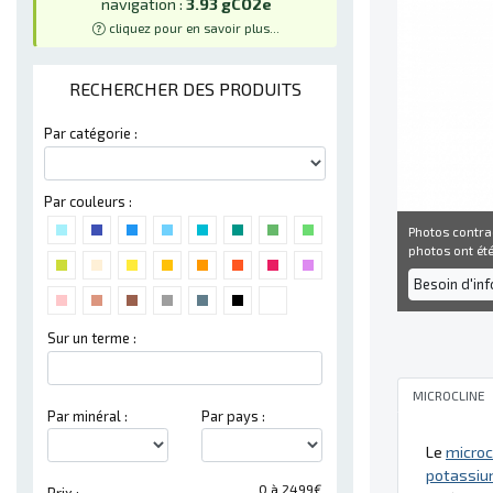
navigation :
3.93 gCO2e
cliquez pour en savoir plus...
RECHERCHER DES PRODUITS
Par catégorie :
Par couleurs :
Photos contra
photos ont été 
Besoin d'in
Sur un terme :
MICROCLINE
Par minéral :
Par pays :
Le
microc
potassi
0 à 2499€