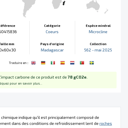
Référence
Catégorie
Espèce minéral
50415836
Coeurs
Microcline
Taille mm
Pays d'origine
Collection
0x60x30
Madagascar
562 - mai 2025
:
Traduire en
L'impact carbone de ce produit est de
78 gCO2e
.
liquez pour en savoir plus...
 chimique indique qu'il est principalement composé de
lement dans des conditions de refroidissement lent de
roches