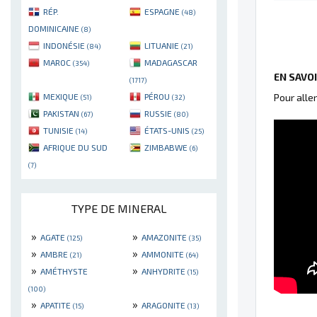
RÉP.
ESPAGNE
(48)
DOMINICAINE
(8)
INDONÉSIE
LITUANIE
(84)
(21)
MAROC
MADAGASCAR
(354)
EN SAVO
(1717)
MEXIQUE
PÉROU
Pour alle
(51)
(32)
PAKISTAN
RUSSIE
(67)
(80)
TUNISIE
ÉTATS-UNIS
(14)
(25)
AFRIQUE DU SUD
ZIMBABWE
(6)
(7)
TYPE DE MINERAL
»
»
AGATE
AMAZONITE
(125)
(35)
»
»
AMBRE
AMMONITE
(21)
(64)
»
»
AMÉTHYSTE
ANHYDRITE
(15)
(100)
»
»
APATITE
ARAGONITE
(15)
(13)