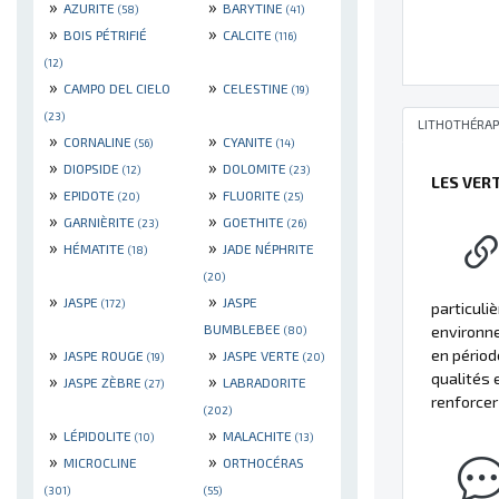
»
»
AZURITE
BARYTINE
(58)
(41)
»
»
BOIS PÉTRIFIÉ
CALCITE
(116)
(12)
»
»
CAMPO DEL CIELO
CELESTINE
(19)
(23)
LITHOTHÉRAP
»
»
CORNALINE
CYANITE
(56)
(14)
»
»
DIOPSIDE
DOLOMITE
(12)
(23)
LES VER
»
»
EPIDOTE
FLUORITE
(20)
(25)
»
»
GARNIÈRITE
GOETHITE
(23)
(26)
»
»
HÉMATITE
JADE NÉPHRITE
(18)
(20)
»
»
JASPE
JASPE
(172)
particuli
BUMBLEBEE
environne
(80)
»
»
en périod
JASPE ROUGE
JASPE VERTE
(19)
(20)
qualités 
»
»
JASPE ZÈBRE
LABRADORITE
(27)
renforcer 
(202)
»
»
LÉPIDOLITE
MALACHITE
(10)
(13)
»
»
MICROCLINE
ORTHOCÉRAS
(301)
(55)