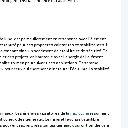
enforçant ainsi la confiance et l'authenticité.
de lune, est particulièrement en résonance avec l'élément
t réputé pour ses propriétés calmantes et stabilisantes. Il
 favorisant ainsi un sentiment de stabilité et de sécurité. De
es et des projets, en harmonie avec l'énergie de l'élément
 réalité tout en poursuivant ses aspirations. En somme,
x pour ceux qui cherchent à instaurer l'équilibre, la stabilité
émeaux. Les énergies vibratoires de la
microcline
résonnent
t curieux des Gémeaux. Ce minéral favorise l'équilibre
ités souvent recherchées par les Gémeaux qui ont tendance à