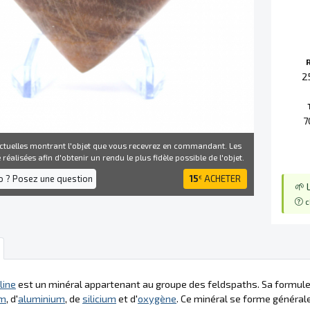
2
7
ctuelles montrant l'objet que vous recevrez en commandant. Les
réalisées afin d'obtenir un rendu le plus fidèle possible de l'objet.
fo ? Posez une question
15
ACHETER
€
🌱 
c
line
est un minéral appartenant au groupe des feldspaths. Sa formule
um
, d'
aluminium
, de
silicium
et d'
oxygène
. Ce minéral se forme généra