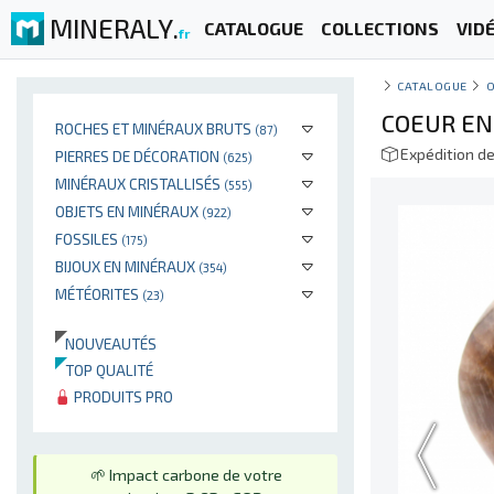
MINERALY.
CATALOGUE
COLLECTIONS
VID
fr
CATALOGUE
O
COEUR EN
ROCHES ET MINÉRAUX BRUTS
(87)
Expédition d
PIERRES DE DÉCORATION
(625)
MINÉRAUX CRISTALLISÉS
(555)
OBJETS EN MINÉRAUX
(922)
FOSSILES
(175)
BIJOUX EN MINÉRAUX
(354)
MÉTÉORITES
(23)
NOUVEAUTÉS
TOP QUALITÉ
PRODUITS PRO
🌱 Impact carbone de votre