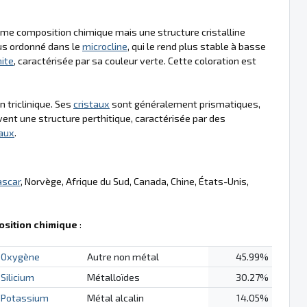
même composition chimique mais une structure cristalline
lus ordonné dans le
microcline
, qui le rend plus stable à basse
ite
, caractérisée par sa couleur verte. Cette coloration est
 triclinique. Ses
cristaux
sont généralement prismatiques,
nt une structure perthitique, caractérisée par des
taux
.
scar
, Norvège, Afrique du Sud, Canada, Chine, États-Unis,
sition chimique
:
Oxygène
Autre non métal
45.99%
Silicium
Métalloïdes
30.27%
Potassium
Métal alcalin
14.05%