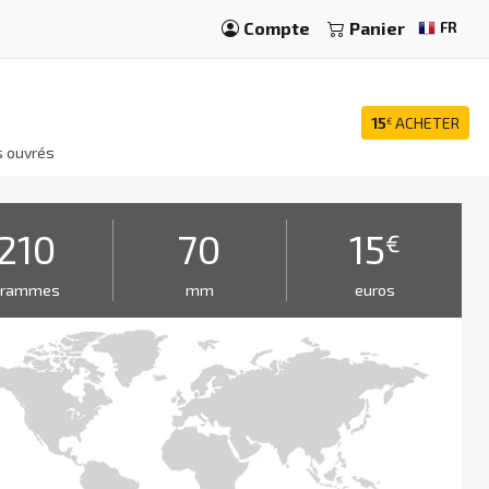
Compte
Panier
FR
15
ACHETER
€
s ouvrés
210
70
15
€
grammes
mm
euros