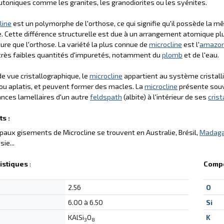
utoniques comme les granites, les granodiorites ou les syénites.
line
est un polymorphe de l'orthose, ce qui signifie qu'il possède la 
e. Cette différence structurelle est due à un arrangement atomique p
re que l'orthose. La variété la plus connue de
microcline
est l'
amazon
très faibles quantités d'impuretés, notamment du
plomb
et de l'eau.
de vue cristallographique, le
microcline
appartient au système cristallin
ou aplatis, et peuvent former des macles. La
microcline
présente souve
nces lamellaires d'un autre
feldspath
(albite) à l'intérieur de ses
cris
s :
ipaux gisements de Microcline se trouvent en Australie, Brésil,
Madaga
sie...
istiques
:
Compo
2.56
O
6.00 à 6.50
Si
KAlSi
O
K
3
8