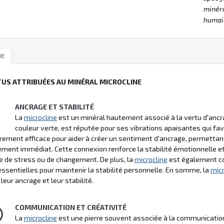
minéra
humain
IE
TUS ATTRIBUÉES AU MINÉRAL MICROCLINE
ANCRAGE ET STABILITÉ
La
microcline
est un minéral hautement associé à la vertu d'ancrag
couleur verte, est réputée pour ses vibrations apaisantes qui fav
èrement efficace pour aider à créer un sentiment d'ancrage, permettant à
ment immédiat. Cette connexion renforce la stabilité émotionnelle et 
e de stress ou de changement. De plus, la
microcline
est également con
essentielles pour maintenir la stabilité personnelle. En somme, la
micr
leur ancrage et leur stabilité.
COMMUNICATION ET CRÉATIVITÉ
La
microcline
est une pierre souvent associée à la communication et