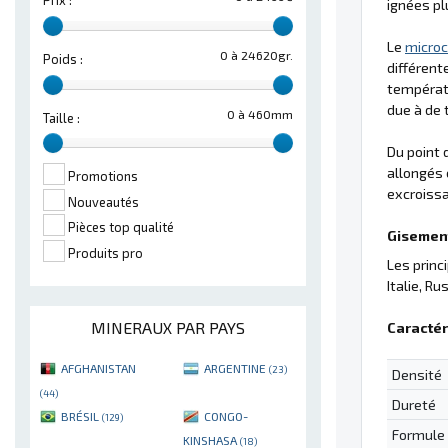
Prix :
ignées pl
Le
microc
0 à 24620gr.
Poids :
différent
températu
due à de 
0 à 460mm
Taille :
Du point 
allongés 
Promotions
excroissa
Nouveautés
Pièces top qualité
Gisement
Produits pro
Les princ
Italie, Rus
MINERAUX PAR PAYS
Caractér
AFGHANISTAN
ARGENTINE
(23)
Densité
(44)
Dureté
BRÉSIL
CONGO-
(129)
Formule
KINSHASA
(18)