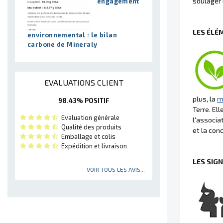
soulager 
engagement
LES ÉLÉ
environnemental : le bilan
carbone de Mineraly
EVALUATIONS CLIENT
plus, la
m
98.43% POSITIF
Terre. El
Evaluation générale
l'associa
Qualité des produits
et la conc
Emballage et colis
Expédition et livraison
LES SIG
VOIR TOUS LES AVIS...