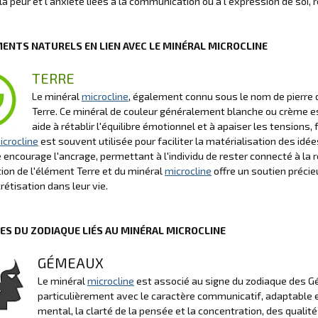
la peur et l'anxiété liées à la communication ou à l'expression de soi, r
MENTS NATURELS EN LIEN AVEC LE MINÉRAL MICROCLINE
TERRE
Le minéral
microcline
, également connu sous le nom de pierre 
Terre. Ce minéral de couleur généralement blanche ou crème es
aide à rétablir l'équilibre émotionnel et à apaiser les tensions,
icrocline
est souvent utilisée pour faciliter la matérialisation des idé
le encourage l'ancrage, permettant à l'individu de rester connecté à la
tion de l'élément Terre et du minéral
microcline
offre un soutien précieu
rétisation dans leur vie.
NES DU ZODIAQUE LIÉS AU MINÉRAL MICROCLINE
GÉMEAUX
Le minéral
microcline
est associé au signe du zodiaque des G
particulièrement avec le caractère communicatif, adaptable e
mental, la clarté de la pensée et la concentration, des qual