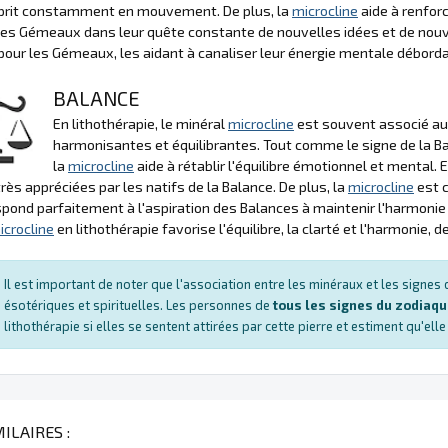
esprit constamment en mouvement. De plus, la
microcline
aide à renforc
les Gémeaux dans leur quête constante de nouvelles idées et de nou
pour les Gémeaux, les aidant à canaliser leur énergie mentale débor
BALANCE
En lithothérapie, le minéral
microcline
est souvent associé au 
harmonisantes et équilibrantes. Tout comme le signe de la Ba
la
microcline
aide à rétablir l'équilibre émotionnel et mental. E
très appréciées par les natifs de la Balance. De plus, la
microcline
est c
spond parfaitement à l'aspiration des Balances à maintenir l'harmonie
icrocline
en lithothérapie favorise l'équilibre, la clarté et l'harmonie,
Il est important de noter que l'association entre les minéraux et les signe
ésotériques et spirituelles. Les personnes de
tous les signes du zodiaq
lithothérapie si elles se sentent attirées par cette pierre et estiment qu'ell
ILAIRES :