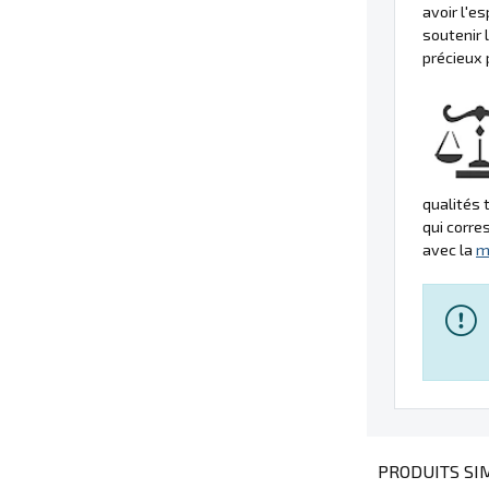
avoir l'
soutenir 
précieux 
qualités 
qui corre
avec la
m
PRODUITS SIM