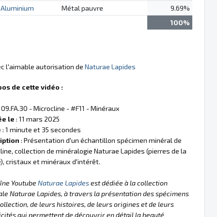
Aluminium
Métal pauvre
9.69%
100%
ec l'aimable autorisation de
Naturae Lapides
pos de cette vidéo :
 09.FA.30 - Microcline - #F11 - Minéraux
ée le
: 11 mars 2025
e
: 1 minute et 35 secondes
iption
: Présentation d'un échantillon spécimen minéral de
line, collection de minéralogie Naturae Lapides (pierres de la
), cristaux et minéraux d'intérêt.
aîne Youtube
Naturae Lapides
est dédiée à la collection
le Naturae Lapides, à travers la présentation des spécimens
collection, de leurs histoires, de leurs origines et de leurs
icités qui permettent de découvrir en détail la beauté