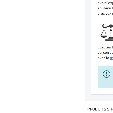
avoir l'
soutenir 
précieux 
qualités 
qui corre
avec la
m
PRODUITS SIM