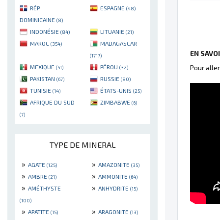
RÉP.
ESPAGNE
(48)
DOMINICAINE
(8)
INDONÉSIE
LITUANIE
(84)
(21)
MAROC
MADAGASCAR
(354)
EN SAVO
(1717)
MEXIQUE
PÉROU
Pour alle
(51)
(32)
PAKISTAN
RUSSIE
(67)
(80)
TUNISIE
ÉTATS-UNIS
(14)
(25)
AFRIQUE DU SUD
ZIMBABWE
(6)
(7)
TYPE DE MINERAL
»
»
AGATE
AMAZONITE
(125)
(35)
»
»
AMBRE
AMMONITE
(21)
(64)
»
»
AMÉTHYSTE
ANHYDRITE
(15)
(100)
»
»
APATITE
ARAGONITE
(15)
(13)