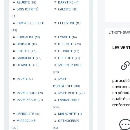
»
»
AZURITE
BARYTINE
(58)
(41)
»
»
BOIS PÉTRIFIÉ
CALCITE
(116)
(12)
»
»
CAMPO DEL CIELO
CELESTINE
(19)
(23)
LITHOTHÉRAP
»
»
CORNALINE
CYANITE
(56)
(14)
»
»
DIOPSIDE
DOLOMITE
(12)
(23)
LES VER
»
»
EPIDOTE
FLUORITE
(20)
(25)
»
»
GARNIÈRITE
GOETHITE
(23)
(26)
»
»
HÉMATITE
JADE NÉPHRITE
(18)
(20)
»
»
JASPE
JASPE
(172)
particuli
BUMBLEBEE
environne
(80)
»
»
en périod
JASPE ROUGE
JASPE VERTE
(19)
(20)
qualités 
»
»
JASPE ZÈBRE
LABRADORITE
(27)
renforcer 
(202)
»
»
LÉPIDOLITE
MALACHITE
(10)
(13)
»
»
MICROCLINE
ORTHOCÉRAS
(301)
(55)