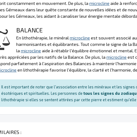
esprit constamment en mouvement. De plus, la
microcline
aide à renforc
les Gémeaux dans leur quête constante de nouvelles idées et de nou
pour les Gémeaux, les aidant à canaliser leur énergie mentale débor
BALANCE
En lithothérapie, le minéral
microcline
est souvent associé au 
harmonisantes et équilibrantes. Tout comme le signe de la Ba
la
microcline
aide à rétablir l'équilibre émotionnel et mental. E
très appréciées par les natifs de la Balance. De plus, la
microcline
est c
spond parfaitement à l'aspiration des Balances à maintenir l'harmonie
icrocline
en lithothérapie favorise l'équilibre, la clarté et l'harmonie,
Il est important de noter que l'association entre les minéraux et les signe
ésotériques et spirituelles. Les personnes de
tous les signes du zodiaq
lithothérapie si elles se sentent attirées par cette pierre et estiment qu'ell
ILAIRES :