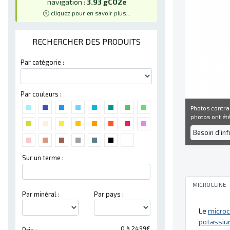
navigation :
3.93 gCO2e
cliquez pour en savoir plus...
RECHERCHER DES PRODUITS
Par catégorie :
Par couleurs :
Photos contra
photos ont été 
Besoin d'in
Sur un terme :
MICROCLINE
Par minéral :
Par pays :
Le
microc
potassi
0 à 2499€