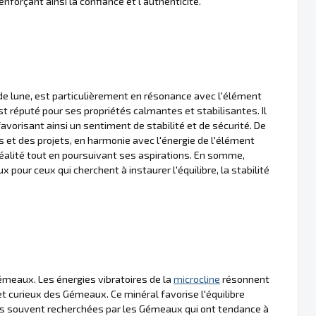
enforçant ainsi la confiance et l'authenticité.
de lune, est particulièrement en résonance avec l'élément
t réputé pour ses propriétés calmantes et stabilisantes. Il
 favorisant ainsi un sentiment de stabilité et de sécurité. De
es et des projets, en harmonie avec l'énergie de l'élément
 réalité tout en poursuivant ses aspirations. En somme,
x pour ceux qui cherchent à instaurer l'équilibre, la stabilité
émeaux. Les énergies vibratoires de la
microcline
résonnent
t curieux des Gémeaux. Ce minéral favorise l'équilibre
ités souvent recherchées par les Gémeaux qui ont tendance à