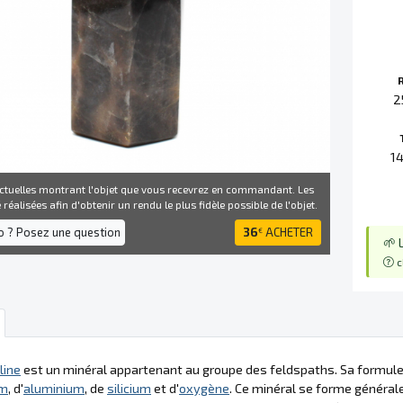
2
1
ctuelles montrant l'objet que vous recevrez en commandant. Les
réalisées afin d'obtenir un rendu le plus fidèle possible de l'objet.
fo ? Posez une question
36
ACHETER
€
🌱 
c
line
est un minéral appartenant au groupe des feldspaths. Sa formule
um
, d'
aluminium
, de
silicium
et d'
oxygène
. Ce minéral se forme généra