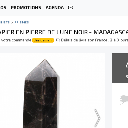
ÉOS
PROMOTIONS
AGENDA
BJETS
PRISMES
APIER EN PIERRE DE LUNE NOIR - MADAGASC
e votre commande
.
Délais de livraison France :
2
à
3
jour
dès demain