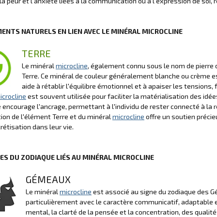
la peur et l'anxiété liées à la communication ou à l'expression de soi, r
MENTS NATURELS EN LIEN AVEC LE MINÉRAL MICROCLINE
TERRE
Le minéral
microcline
, également connu sous le nom de pierre 
Terre. Ce minéral de couleur généralement blanche ou crème es
aide à rétablir l'équilibre émotionnel et à apaiser les tensions,
icrocline
est souvent utilisée pour faciliter la matérialisation des idé
le encourage l'ancrage, permettant à l'individu de rester connecté à la
tion de l'élément Terre et du minéral
microcline
offre un soutien précieu
rétisation dans leur vie.
NES DU ZODIAQUE LIÉS AU MINÉRAL MICROCLINE
GÉMEAUX
Le minéral
microcline
est associé au signe du zodiaque des G
particulièrement avec le caractère communicatif, adaptable e
mental, la clarté de la pensée et la concentration, des qual