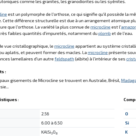
utoniques comme les granites, les granodiorites ou les syénites.
line
est un polymorphe de l'orthose, ce qui signifie qu'il possède la 
e. Cette différence structurelle est due à un arrangement atomique p
re que l'orthose. La variété la plus connue de
microcline
est l'
amazon
très faibles quantités d'impuretés, notamment du
plomb
et de l'eau.
de vue cristallographique, le
microcline
appartient au système cristallin
ou aplatis, et peuvent former des macles. La
microcline
présente souve
nces lamellaires d'un autre
feldspath
(albite) à l'intérieur de ses
cris
s :
ipaux gisements de Microcline se trouvent en Australie, Brésil,
Madaga
sie...
istiques
:
Compo
2.56
O
6.00 à 6.50
Si
KAlSi
O
K
3
8