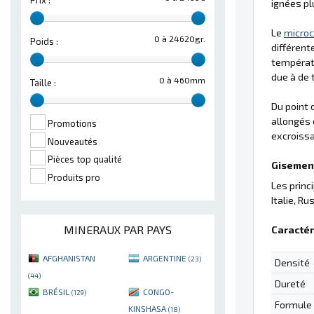
Prix :
ignées pl
Le
microc
0 à 24620gr.
Poids :
différent
températu
due à de 
0 à 460mm
Taille :
Du point 
allongés 
Promotions
excroissa
Nouveautés
Pièces top qualité
Gisement
Produits pro
Les princ
Italie, Rus
MINERAUX PAR PAYS
Caractér
AFGHANISTAN
ARGENTINE
(23)
Densité
(44)
Dureté
BRÉSIL
CONGO-
(129)
Formule
KINSHASA
(18)