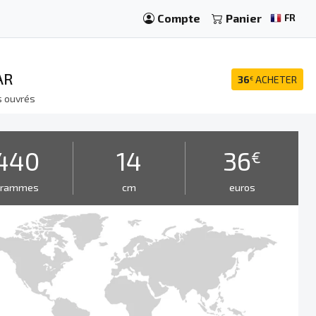
Compte
Panier
FR
AR
36
ACHETER
€
s ouvrés
440
14
36
€
grammes
cm
euros