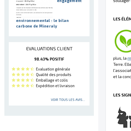
soulager 
engagement
LES ÉLÉ
environnemental : le bilan
carbone de Mineraly
EVALUATIONS CLIENT
plus, la
m
98.43% POSITIF
Terre. El
Evaluation générale
l'associa
Qualité des produits
et la conc
Emballage et colis
Expédition et livraison
LES SIG
VOIR TOUS LES AVIS...