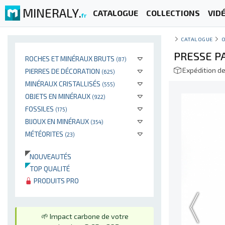
MINERALY.
CATALOGUE
COLLECTIONS
VID
fr
CATALOGUE
O
PRESSE P
ROCHES ET MINÉRAUX BRUTS
(87)
Expédition d
PIERRES DE DÉCORATION
(625)
MINÉRAUX CRISTALLISÉS
(555)
OBJETS EN MINÉRAUX
(922)
FOSSILES
(175)
BIJOUX EN MINÉRAUX
(354)
MÉTÉORITES
(23)
NOUVEAUTÉS
TOP QUALITÉ
PRODUITS PRO
🌱 Impact carbone de votre