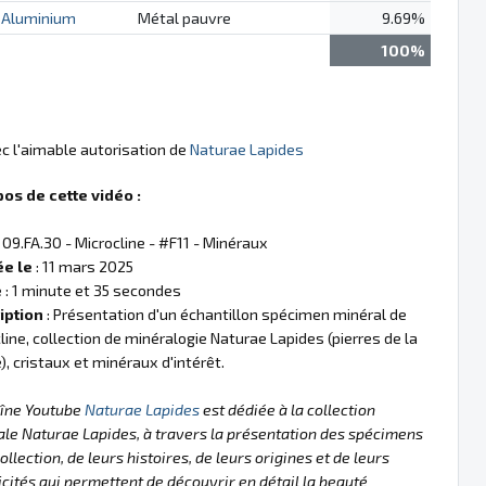
Aluminium
Métal pauvre
9.69%
100%
ec l'aimable autorisation de
Naturae Lapides
pos de cette vidéo :
 09.FA.30 - Microcline - #F11 - Minéraux
ée le
: 11 mars 2025
e
: 1 minute et 35 secondes
iption
: Présentation d'un échantillon spécimen minéral de
line, collection de minéralogie Naturae Lapides (pierres de la
), cristaux et minéraux d'intérêt.
aîne Youtube
Naturae Lapides
est dédiée à la collection
le Naturae Lapides, à travers la présentation des spécimens
collection, de leurs histoires, de leurs origines et de leurs
icités qui permettent de découvrir en détail la beauté