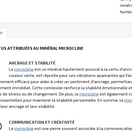
minéra
humain
IE
TUS ATTRIBUÉES AU MINÉRAL MICROCLINE
ANCRAGE ET STABILITÉ
La
microcline
est un minéral hautement associé à la vertu d'ancrag
couleur verte, est réputée pour ses vibrations apaisantes qui fav
èrement efficace pour aider à créer un sentiment d'ancrage, permettant à
ment immédiat. Cette connexion renforce la stabilité émotionnelle et 
e de stress ou de changement. De plus, la
microcline
est également con
essentielles pour maintenir la stabilité personnelle. En somme, la
micr
leur ancrage et leur stabilité.
COMMUNICATION ET CRÉATIVITÉ
La
microcline
est une pierre souvent associée à la communication et