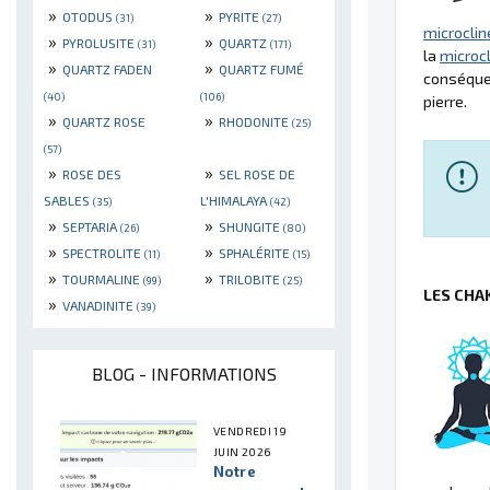
»
»
OTODUS
PYRITE
(31)
(27)
microclin
»
»
PYROLUSITE
QUARTZ
(31)
(171)
la
microc
»
»
QUARTZ FADEN
QUARTZ FUMÉ
conséquen
(40)
(106)
pierre.
»
»
QUARTZ ROSE
RHODONITE
(25)
(57)
»
»
ROSE DES
SEL ROSE DE
SABLES
L'HIMALAYA
(35)
(42)
»
»
SEPTARIA
SHUNGITE
(26)
(80)
»
»
SPECTROLITE
SPHALÉRITE
(11)
(15)
»
»
TOURMALINE
TRILOBITE
(99)
(25)
LES CHA
»
VANADINITE
(39)
BLOG - INFORMATIONS
VENDREDI 19
JUIN 2026
Notre