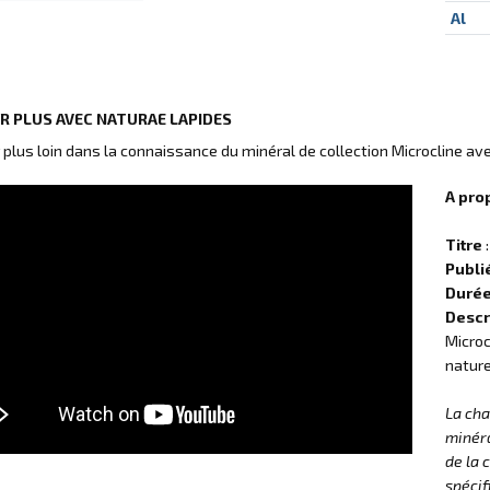
Al
IR PLUS AVEC NATURAE LAPIDES
r plus loin dans la connaissance du minéral de collection Microcline av
A pro
Titre
:
Publi
Duré
Descr
Microc
nature
La ch
minéra
de la 
spécif