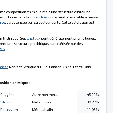
même composition chimique mais une structure cristalline
lus ordonné dans le
microcline
, qui le rend plus stable à basse
ite
, caractérisée par sa couleur verte. Cette coloration est
 triclinique. Ses
cristaux
sont généralement prismatiques,
nt une structure perthitique, caractérisée par des
taux
.
scar
, Norvège, Afrique du Sud, Canada, Chine, États-Unis,
sition chimique
:
Oxygène
Autre non métal
45.99%
Silicium
Métalloïdes
30.27%
Potassium
Métal alcalin
14.05%