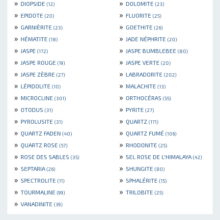
»
»
DIOPSIDE
DOLOMITE
(12)
(23)
»
»
EPIDOTE
FLUORITE
(20)
(25)
»
»
GARNIÈRITE
GOETHITE
(23)
(26)
»
»
HÉMATITE
JADE NÉPHRITE
(18)
(20)
»
»
JASPE
JASPE BUMBLEBEE
(172)
(80)
»
»
JASPE ROUGE
JASPE VERTE
(19)
(20)
»
»
JASPE ZÈBRE
LABRADORITE
(27)
(202)
»
»
LÉPIDOLITE
MALACHITE
(10)
(13)
»
»
MICROCLINE
ORTHOCÉRAS
(301)
(55)
»
»
OTODUS
PYRITE
(31)
(27)
»
»
PYROLUSITE
QUARTZ
(31)
(171)
»
»
QUARTZ FADEN
QUARTZ FUMÉ
(40)
(106)
»
»
QUARTZ ROSE
RHODONITE
(57)
(25)
»
»
ROSE DES SABLES
SEL ROSE DE L'HIMALAYA
(35)
(42)
»
»
SEPTARIA
SHUNGITE
(26)
(80)
»
»
SPECTROLITE
SPHALÉRITE
(11)
(15)
»
»
TOURMALINE
TRILOBITE
(99)
(25)
»
VANADINITE
(39)