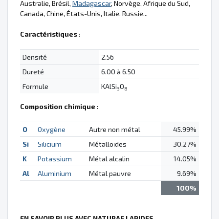
Australie, Brésil,
Madagascar
, Norvège, Afrique du Sud,
Canada, Chine, États-Unis, Italie, Russie...
Caractéristiques
:
Densité
2.56
Dureté
6.00 à 6.50
Formule
KAlSi
O
3
8
Composition chimique
:
O
Oxygène
Autre non métal
45.99%
Si
Silicium
Métalloïdes
30.27%
K
Potassium
Métal alcalin
14.05%
Al
Aluminium
Métal pauvre
9.69%
100%
EN SAVOIR PLUS AVEC NATURAE LAPIDES