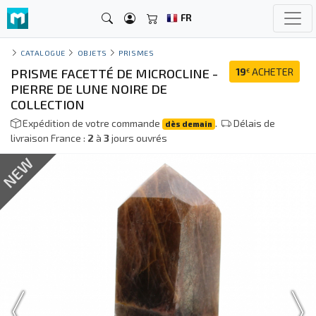
FR
CATALOGUE
OBJETS
PRISMES
PRISME FACETTÉ DE MICROCLINE -
19
ACHETER
€
PIERRE DE LUNE NOIRE DE
COLLECTION
Expédition de votre commande
.
Délais de
dès demain
livraison France :
2
à
3
jours ouvrés
NEW