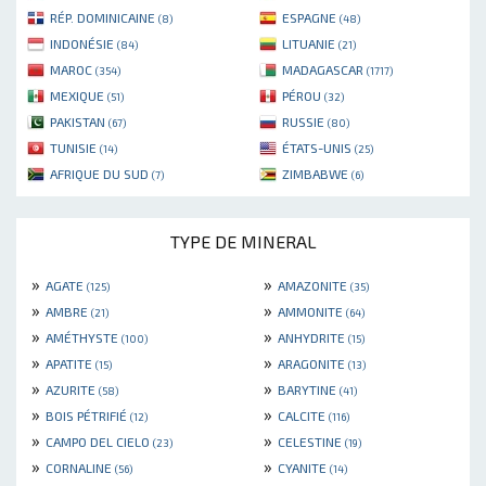
RÉP. DOMINICAINE
ESPAGNE
(8)
(48)
INDONÉSIE
LITUANIE
(84)
(21)
MAROC
MADAGASCAR
(354)
(1717)
MEXIQUE
PÉROU
(51)
(32)
PAKISTAN
RUSSIE
(67)
(80)
TUNISIE
ÉTATS-UNIS
(14)
(25)
AFRIQUE DU SUD
ZIMBABWE
(7)
(6)
TYPE DE MINERAL
»
»
AGATE
AMAZONITE
(125)
(35)
»
»
AMBRE
AMMONITE
(21)
(64)
»
»
AMÉTHYSTE
ANHYDRITE
(100)
(15)
»
»
APATITE
ARAGONITE
(15)
(13)
»
»
AZURITE
BARYTINE
(58)
(41)
»
»
BOIS PÉTRIFIÉ
CALCITE
(12)
(116)
»
»
CAMPO DEL CIELO
CELESTINE
(23)
(19)
»
»
CORNALINE
CYANITE
(56)
(14)