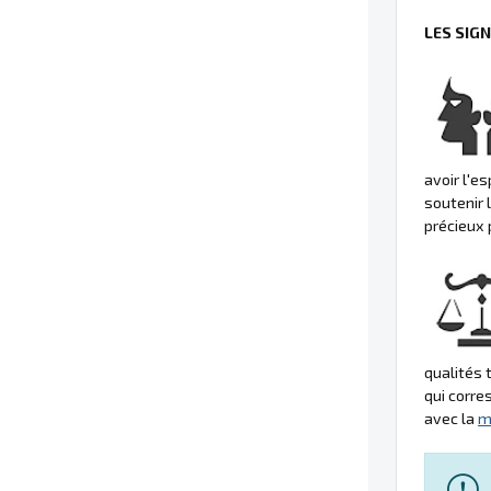
LES SIG
avoir l'
soutenir 
précieux 
qualités 
qui corre
avec la
m