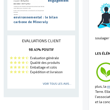
engagement
environnemental : le bilan
carbone de Mineraly
soulager 
EVALUATIONS CLIENT
98.43% POSITIF
LES ÉLÉ
Evaluation générale
Qualité des produits
Emballage et colis
Expédition et livraison
VOIR TOUS LES AVIS...
plus, la
m
Terre. El
l'associa
et la conc