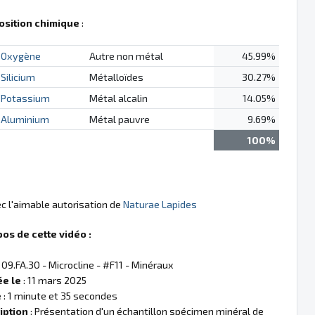
sition chimique
:
Oxygène
Autre non métal
45.99%
Silicium
Métalloïdes
30.27%
Potassium
Métal alcalin
14.05%
Aluminium
Métal pauvre
9.69%
100%
ec l'aimable autorisation de
Naturae Lapides
pos de cette vidéo :
 09.FA.30 - Microcline - #F11 - Minéraux
ée le
: 11 mars 2025
e
: 1 minute et 35 secondes
iption
: Présentation d'un échantillon spécimen minéral de