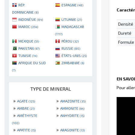
RÉP.
ESPAGNE
(48)
Caractér
DOMINICAINE
(8)
INDONÉSIE
LITUANIE
(84)
(21)
Densité
MAROC
MADAGASCAR
(354)
Dureté
(1717)
MEXIQUE
PÉROU
(51)
(32)
Formule
PAKISTAN
RUSSIE
(67)
(80)
TUNISIE
ÉTATS-UNIS
(14)
(25)
AFRIQUE DU SUD
ZIMBABWE
(6)
(7)
EN SAVO
Pour alle
TYPE DE MINERAL
»
»
AGATE
AMAZONITE
(125)
(35)
»
»
AMBRE
AMMONITE
(21)
(64)
»
»
AMÉTHYSTE
ANHYDRITE
(15)
(100)
»
»
APATITE
ARAGONITE
(15)
(13)