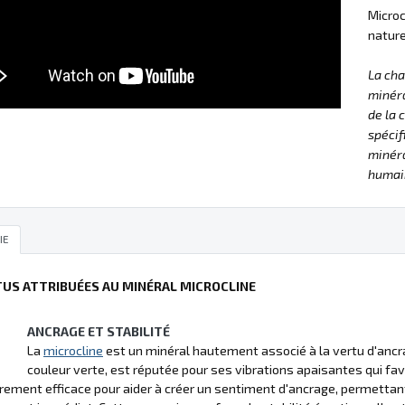
Microc
nature
La ch
minéra
de la 
spécif
minéra
humain
IE
TUS ATTRIBUÉES AU MINÉRAL MICROCLINE
ANCRAGE ET STABILITÉ
La
microcline
est un minéral hautement associé à la vertu d'ancrag
couleur verte, est réputée pour ses vibrations apaisantes qui fav
èrement efficace pour aider à créer un sentiment d'ancrage, permettant à