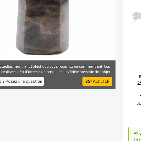
ctuelles montrant l'objet que vous recevrez en commandant. Les
réalisées afin d'obtenir un rendu le plus fidèle possible de l'objet.
fo ? Posez une question
25
ACHETER
€
2
5
🌱 
c