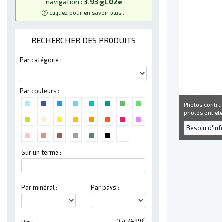
navigation :
3.93 gCO2e
cliquez pour en savoir plus...
RECHERCHER DES PRODUITS
Par catégorie :
Par couleurs :
Photos contra
photos ont été 
Besoin d'in
Sur un terme :
Par minéral :
Par pays :
0 à 2499€