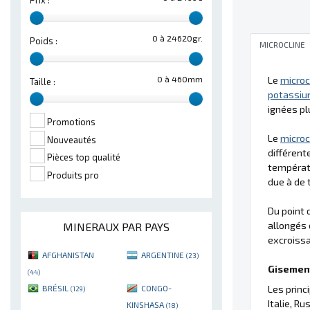
Prix :
0 à 24620gr.
Poids :
MICROCLINE
0 à 460mm
Le
microc
Taille :
potassi
ignées pl
Promotions
Le
microc
Nouveautés
différent
Pièces top qualité
températu
Produits pro
due à de 
Du point 
allongés 
MINERAUX PAR PAYS
excroissa
AFGHANISTAN
ARGENTINE
(23)
Gisement
(44)
BRÉSIL
CONGO-
Les princ
(129)
Italie, Rus
KINSHASA
(18)