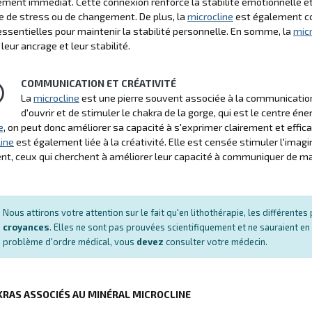
ment immédiat. Cette connexion renforce la stabilité émotionnelle et 
e de stress ou de changement. De plus, la
microcline
est également con
essentielles pour maintenir la stabilité personnelle. En somme, la
micr
leur ancrage et leur stabilité.
COMMUNICATION ET CRÉATIVITÉ
La
microcline
est une pierre souvent associée à la communication et
d'ouvrir et de stimuler le chakra de la gorge, qui est le centre én
e
, on peut donc améliorer sa capacité à s'exprimer clairement et effi
line
est également liée à la créativité. Elle est censée stimuler l'imag
t, ceux qui cherchent à améliorer leur capacité à communiquer de mani
Nous attirons votre attention sur le fait qu'en lithothérapie, les différent
croyances
. Elles ne sont pas prouvées scientifiquement et ne sauraient en
problème d'ordre médical, vous
devez
consulter votre médecin.
KRAS ASSOCIÉS AU MINÉRAL MICROCLINE