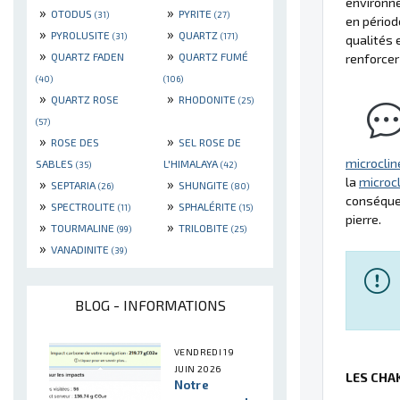
environne
»
»
OTODUS
PYRITE
(31)
(27)
en périod
»
»
PYROLUSITE
QUARTZ
(31)
(171)
qualités 
»
»
QUARTZ FADEN
QUARTZ FUMÉ
renforcer 
(40)
(106)
»
»
QUARTZ ROSE
RHODONITE
(25)
(57)
»
»
ROSE DES
SEL ROSE DE
microclin
SABLES
L'HIMALAYA
(35)
(42)
la
microc
»
»
SEPTARIA
SHUNGITE
(26)
(80)
conséquen
»
»
SPECTROLITE
SPHALÉRITE
(11)
(15)
pierre.
»
»
TOURMALINE
TRILOBITE
(99)
(25)
»
VANADINITE
(39)
BLOG - INFORMATIONS
VENDREDI 19
JUIN 2026
LES CHA
Notre