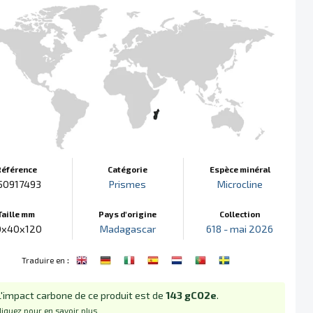
Référence
Catégorie
Espèce minéral
50917493
Prismes
Microcline
Taille mm
Pays d'origine
Collection
0x40x120
Madagascar
618 - mai 2026
:
Traduire en
L'impact carbone de ce produit est de
143 gCO2e
.
liquez pour en savoir plus...