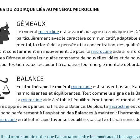
NES DU ZODIAQUE LIÉS AU MINÉRAL MICROCLINE
GÉMEAUX
Le minéral
microcline
est associé au signe du zodiaque des G
particulièrement avec le caractère communicatif, adaptable e
mental, la clarté de la pensée et la concentration, des qual
esprit constamment en mouvement. De plus, la
microcline
aide à renforc
les Gémeaux dans leur quête constante de nouvelles idées et de nou
pour les Gémeaux, les aidant à canaliser leur énergie mentale débor
BALANCE
En lithothérapie, le minéral
microcline
est souvent associé au 
harmonisantes et équilibrantes. Tout comme le signe de la Ba
la
microcline
aide à rétablir l'équilibre émotionnel et mental. E
très appréciées par les natifs de la Balance. De plus, la
microcline
est c
spond parfaitement à l'aspiration des Balances à maintenir l'harmonie
icrocline
en lithothérapie favorise l'équilibre, la clarté et l'harmonie,
Il est important de noter que l'association entre les minéraux et les signe