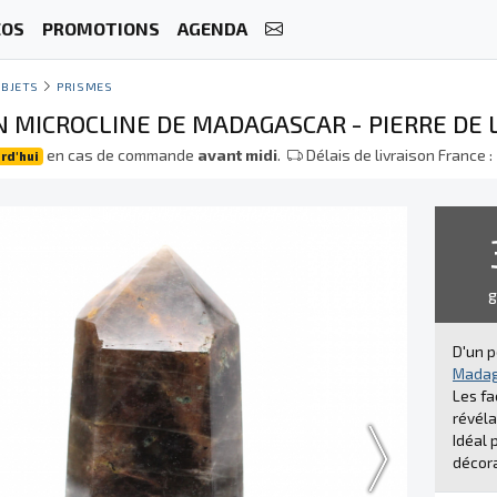
ÉOS
PROMOTIONS
AGENDA
BJETS
PRISMES
N MICROCLINE DE MADAGASCAR - PIERRE DE
en cas de commande
avant midi
.
Délais de livraison France :
rd'hui
D'un p
Madag
Les fa
révéla
Idéal 
décora