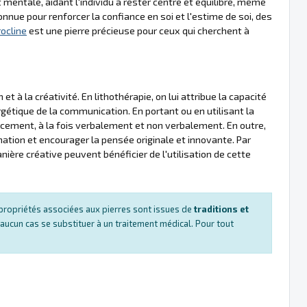
mentale, aidant l'individu à rester centré et équilibré, même
nue pour renforcer la confiance en soi et l'estime de soi, des
ocline
est une pierre précieuse pour ceux qui cherchent à
 à la créativité. En lithothérapie, on lui attribue la capacité
ergétique de la communication. En portant ou en utilisant la
cacement, à la fois verbalement et non verbalement. En outre,
ination et encourager la pensée originale et innovante. Par
ère créative peuvent bénéficier de l'utilisation de cette
es propriétés associées aux pierres sont issues de
traditions et
 aucun cas se substituer à un traitement médical. Pour tout