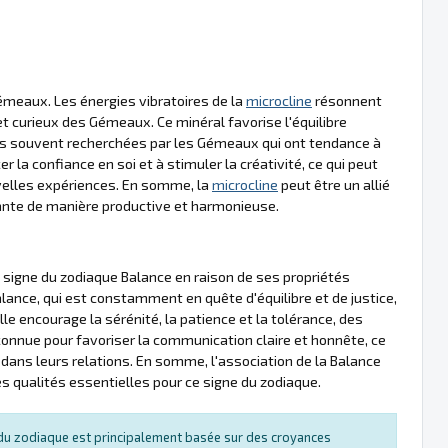
émeaux. Les énergies vibratoires de la
microcline
résonnent
t curieux des Gémeaux. Ce minéral favorise l'équilibre
ités souvent recherchées par les Gémeaux qui ont tendance à
er la confiance en soi et à stimuler la créativité, ce qui peut
velles expériences. En somme, la
microcline
peut être un allié
dante de manière productive et harmonieuse.
signe du zodiaque Balance en raison de ses propriétés
lance, qui est constamment en quête d'équilibre et de justice,
lle encourage la sérénité, la patience et la tolérance, des
onnue pour favoriser la communication claire et honnête, ce
 dans leurs relations. En somme, l'association de la Balance
 des qualités essentielles pour ce signe du zodiaque.
s du zodiaque est principalement basée sur des croyances