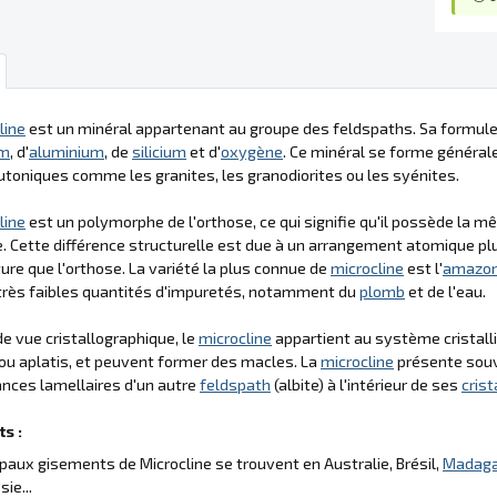
line
est un minéral appartenant au groupe des feldspaths. Sa formule
um
, d'
aluminium
, de
silicium
et d'
oxygène
. Ce minéral se forme généra
utoniques comme les granites, les granodiorites ou les syénites.
line
est un polymorphe de l'orthose, ce qui signifie qu'il possède la 
e. Cette différence structurelle est due à un arrangement atomique p
re que l'orthose. La variété la plus connue de
microcline
est l'
amazon
très faibles quantités d'impuretés, notamment du
plomb
et de l'eau.
de vue cristallographique, le
microcline
appartient au système cristallin
ou aplatis, et peuvent former des macles. La
microcline
présente souve
nces lamellaires d'un autre
feldspath
(albite) à l'intérieur de ses
cris
s :
ipaux gisements de Microcline se trouvent en Australie, Brésil,
Madaga
sie...