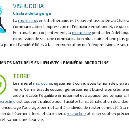
VISHUDDHA
Chakra de la gorge
La
microcline
, en lithothérapie, est souvent associée au Chakra
communication, l'expression et l'équilibre émotionnel, ce qui 
En travaillant conjointement, la
microcline
peut aider à débloqu
expression de soi, une communication plus claire et une plus g
la peur et l'anxiété liées à la communication ou à l'expression de soi, r
MENTS NATURELS EN LIEN AVEC LE MINÉRAL MICROCLINE
TERRE
Le minéral
microcline
, également connu sous le nom de pierre 
Terre. Ce minéral de couleur généralement blanche ou crème es
aide à rétablir l'équilibre émotionnel et à apaiser les tensions,
icrocline
est souvent utilisée pour faciliter la matérialisation des idé
le encourage l'ancrage, permettant à l'individu de rester connecté à la
tion de l'élément Terre et du minéral
microcline
offre un soutien précieu
rétisation dans leur vie.