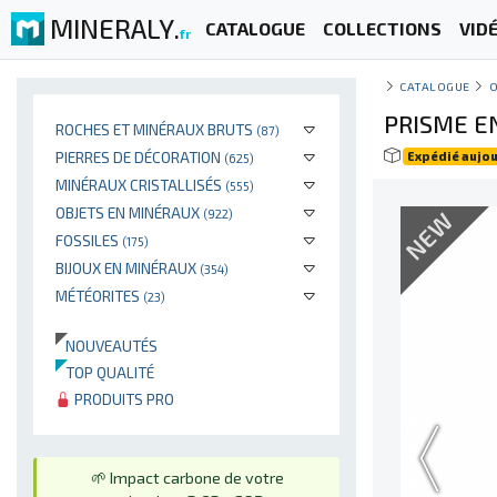
MINERALY.
CATALOGUE
COLLECTIONS
VID
fr
CATALOGUE
O
PRISME E
ROCHES ET MINÉRAUX BRUTS
(87)
PIERRES DE DÉCORATION
Expédié aujou
(625)
MINÉRAUX CRISTALLISÉS
(555)
OBJETS EN MINÉRAUX
NEW
(922)
FOSSILES
(175)
BIJOUX EN MINÉRAUX
(354)
MÉTÉORITES
(23)
NOUVEAUTÉS
TOP QUALITÉ
PRODUITS PRO
🌱 Impact carbone de votre