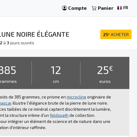
Compte
Panier
FR
 LUNE NOIRE ÉLÉGANTE
25
ACHETER
€
2
à
3
jours ouvrés
385
12
25
€
grammes
cm
euros
oids de 385 grammes, ce prisme en
microcline
originaire de
ascar
illustre l'élégance brute de la pierre de lune noire.
ces taillées de ce minéral captent discrètement la lumière,
nt la structure intime d'un
feldspath
de collection.
pour intégrer un élément de science et de nature dans une
tion d'intérieur raffinée.