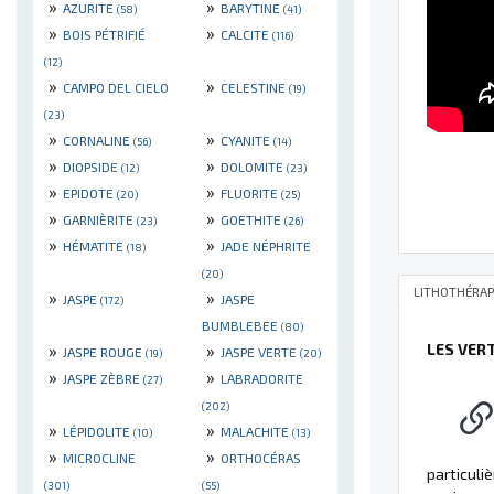
»
»
AZURITE
BARYTINE
(58)
(41)
»
»
BOIS PÉTRIFIÉ
CALCITE
(116)
(12)
»
»
CAMPO DEL CIELO
CELESTINE
(19)
(23)
»
»
CORNALINE
CYANITE
(56)
(14)
»
»
DIOPSIDE
DOLOMITE
(12)
(23)
»
»
EPIDOTE
FLUORITE
(20)
(25)
»
»
GARNIÈRITE
GOETHITE
(23)
(26)
»
»
HÉMATITE
JADE NÉPHRITE
(18)
(20)
LITHOTHÉRAP
»
»
JASPE
JASPE
(172)
BUMBLEBEE
(80)
»
»
LES VER
JASPE ROUGE
JASPE VERTE
(19)
(20)
»
»
JASPE ZÈBRE
LABRADORITE
(27)
(202)
»
»
LÉPIDOLITE
MALACHITE
(10)
(13)
»
»
MICROCLINE
ORTHOCÉRAS
particuli
(301)
(55)