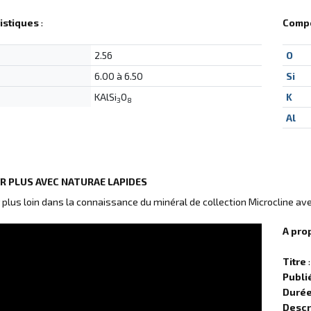
istiques
:
Compo
2.56
O
6.00 à 6.50
Si
KAlSi
O
K
3
8
Al
IR PLUS AVEC NATURAE LAPIDES
r plus loin dans la connaissance du minéral de collection Microcline av
A pro
Titre
:
Publi
Duré
Descr