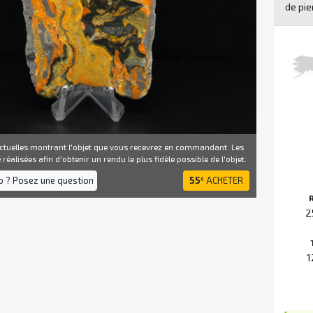
de pie
ctuelles montrant l'objet que vous recevrez en commandant. Les
réalisées afin d'obtenir un rendu le plus fidèle possible de l'objet.
fo ? Posez une question
55
ACHETER
€
2
1