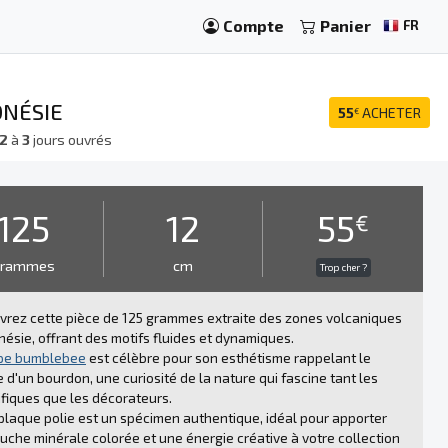
Compte
Panier
FR
ONÉSIE
55
ACHETER
€
2
à
3
jours ouvrés
125
12
55
€
grammes
cm
Trop cher ?
rez cette pièce de 125 grammes extraite des zones volcaniques
nésie, offrant des motifs fluides et dynamiques.
pe bumblebee
est célèbre pour son esthétisme rappelant le
 d'un bourdon, une curiosité de la nature qui fascine tant les
ifiques que les décorateurs.
plaque polie est un spécimen authentique, idéal pour apporter
uche minérale colorée et une énergie créative à votre collection