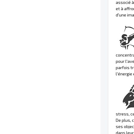
associé à
et à affro
d'une ima
concentra
pour l'av
parfois t
l'énergie 
stress, c
De plus, 
ses objec
dans leur