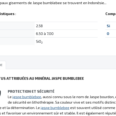
ipaux gisements de Jaspe bumblebee se trouvent en Indonésie...
istiques
:
Compo
2.58
Si
6.50 à 7.00
O
SiO
2
IE
TUS ATTRIBUÉES AU MINÉRAL JASPE BUMBLEBEE
PROTECTION ET SÉCURITÉ
Le
jaspe bumblebee
, aussi connu sous le nom de Jaspe bourdon, 
de sécurité en lithothérapie. Sa couleur vive et ses motifs distin
e et la détermination. Le
jaspe bumblebee
est souvent utilisé comme t
 et favoriser un environnement sûr et stable. Il est également réputé 