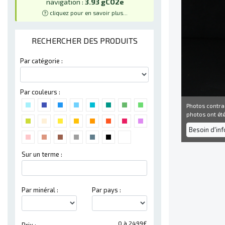
navigation :
3.93 gCO2e
cliquez pour en savoir plus...
RECHERCHER DES PRODUITS
Par catégorie :
Par couleurs :
Photos contra
photos ont été 
Besoin d'in
Sur un terme :
Par minéral :
Par pays :
0 à 2499€