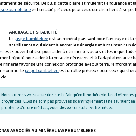
entiment de sécurité. De plus, cette pierre stimulerait l'endurance et la
aspe bumblebee
est un allié précieux pour ceux qui cherchent à se pro
.
ANCRAGE ET STABILITÉ
Le
jaspe bumblebee
est un minéral puissant pour l'ancrage et la s
stabilisantes qui aident à ancrer les énergies et à maintenir un é
ee
est souvent utilisé pour aider à éliminer les peurs et les inquiétudes
ment réputé pour aider à la prise de décisions et à l'adaptation aux c
ce minéral favorise une connexion profonde avec la terre, renforçant 
 En somme, le
jaspe bumblebee
est un allié précieux pour ceux qui cher
vie.
Nous attirons votre attention sur le fait qu'en lithothérapie, les différent
croyances
. Elles ne sont pas prouvées scientifiquement et ne sauraient en
problème d'ordre médical, vous
devez
consulter votre médecin.
KRAS ASSOCIÉS AU MINÉRAL JASPE BUMBLEBEE