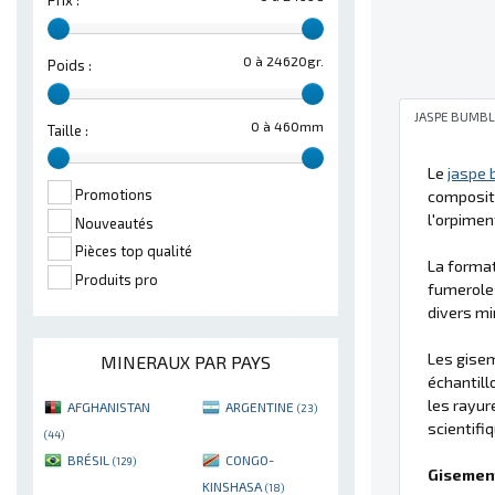
Prix :
0 à 24620gr.
Poids :
JASPE BUMBL
0 à 460mm
Taille :
Le
jaspe
Promotions
compositi
l'orpimen
Nouveautés
Pièces top qualité
La forma
Produits pro
fumeroles
divers mi
Les gisem
MINERAUX PAR PAYS
échantill
les rayur
AFGHANISTAN
ARGENTINE
(23)
scientifi
(44)
BRÉSIL
CONGO-
(129)
Gisement
KINSHASA
(18)