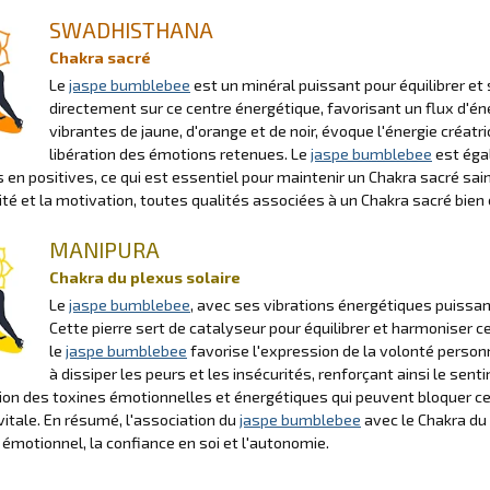
SWADHISTHANA
Chakra sacré
Le
jaspe bumblebee
est un minéral puissant pour équilibrer et 
directement sur ce centre énergétique, favorisant un flux d'én
vibrantes de jaune, d'orange et de noir, évoque l'énergie créatr
libération des émotions retenues. Le
jaspe bumblebee
est éga
 en positives, ce qui est essentiel pour maintenir un Chakra sacré sain.
vité et la motivation, toutes qualités associées à un Chakra sacré bien 
MANIPURA
Chakra du plexus solaire
Le
jaspe bumblebee
, avec ses vibrations énergétiques puissan
Cette pierre sert de catalyseur pour équilibrer et harmoniser c
le
jaspe bumblebee
favorise l'expression de la volonté personne
à dissiper les peurs et les insécurités, renforçant ainsi le sen
tion des toxines émotionnelles et énergétiques qui peuvent bloquer ce
 vitale. En résumé, l'association du
jaspe bumblebee
avec le Chakra du 
 émotionnel, la confiance en soi et l'autonomie.