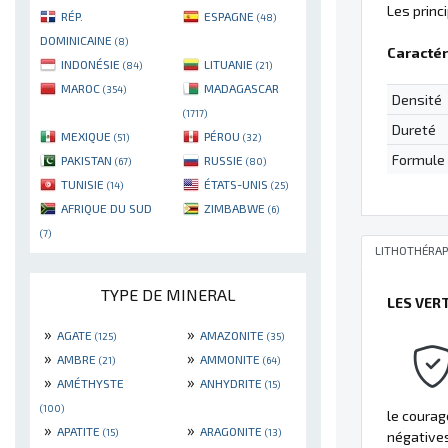
Les princ
RÉP.
ESPAGNE
(48)
DOMINICAINE
(8)
Caractér
INDONÉSIE
LITUANIE
(84)
(21)
MAROC
MADAGASCAR
(354)
Densité
(1717)
Dureté
MEXIQUE
PÉROU
(51)
(32)
Formule
PAKISTAN
RUSSIE
(67)
(80)
TUNISIE
ÉTATS-UNIS
(14)
(25)
AFRIQUE DU SUD
ZIMBABWE
(6)
(7)
LITHOTHÉRAP
TYPE DE MINERAL
LES VER
»
»
AGATE
AMAZONITE
(125)
(35)
»
»
AMBRE
AMMONITE
(21)
(64)
»
»
AMÉTHYSTE
ANHYDRITE
(15)
(100)
le courag
»
»
APATITE
ARAGONITE
(15)
(13)
négatives