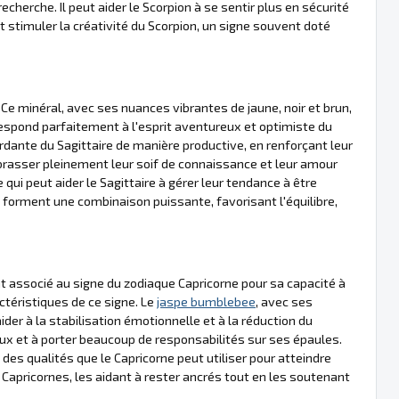
echerche. Il peut aider le Scorpion à se sentir plus en sécurité
 stimuler la créativité du Scorpion, un signe souvent doté
. Ce minéral, avec ses nuances vibrantes de jaune, noir et brun,
espond parfaitement à l'esprit aventureux et optimiste du
ordante du Sagittaire de manière productive, en renforçant leur
mbrasser pleinement leur soif de connaissance et leur amour
qui peut aider le Sagittaire à gérer leur tendance à être
e forment une combinaison puissante, favorisant l'équilibre,
 associé au signe du zodiaque Capricorne pour sa capacité à
ctéristiques de ce signe. Le
jaspe bumblebee
, avec ses
der à la stabilisation émotionnelle et à la réduction du
ieux et à porter beaucoup de responsabilités sur ses épaules.
, des qualités que le Capricorne peut utiliser pour atteindre
s Capricornes, les aidant à rester ancrés tout en les soutenant