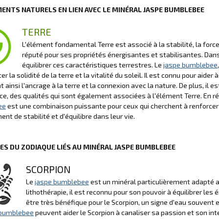
MENTS NATURELS EN LIEN AVEC LE MINÉRAL JASPE BUMBLEBEE
TERRE
L'élément fondamental Terre est associé à la stabilité, la force
réputé pour ses propriétés énergisantes et stabilisantes. Dans 
équilibrer ces caractéristiques terrestres. Le
jaspe bumblebee
r la solidité de la terre et la vitalité du soleil. Il est connu pour aider
t ainsi l'ancrage à la terre et la connexion avec la nature. De plus, il e
ce, des qualités qui sont également associées à l'élément Terre. En ré
ee
est une combinaison puissante pour ceux qui cherchent à renforcer le
ent de stabilité et d'équilibre dans leur vie.
NES DU ZODIAQUE LIÉS AU MINÉRAL JASPE BUMBLEBEE
SCORPION
Le
jaspe bumblebee
est un minéral particulièrement adapté a
lithothérapie, il est reconnu pour son pouvoir à équilibrer les
être très bénéfique pour le Scorpion, un signe d'eau souvent 
 bumblebee
peuvent aider le Scorpion à canaliser sa passion et son int