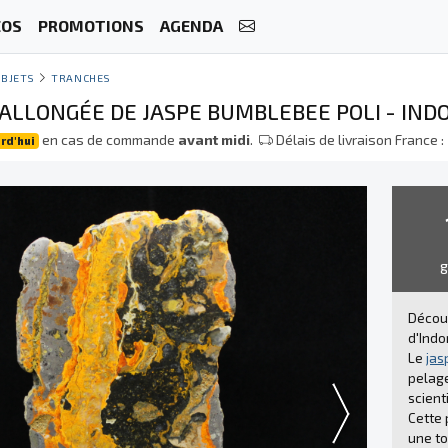
ÉOS
PROMOTIONS
AGENDA
BJETS
TRANCHES
ALLONGÉE DE JASPE BUMBLEBEE POLI - IND
en cas de commande
avant midi
.
Délais de livraison France :
rd'hui
Découv
d'Indo
Le
jas
pelage
scient
Cette 
une to