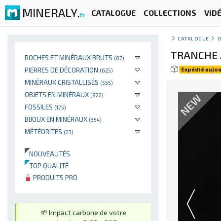
MINERALY.
CATALOGUE
COLLECTIONS
VID
fr
CATALOGUE
O
TRANCHE 
ROCHES ET MINÉRAUX BRUTS
(87)
PIERRES DE DÉCORATION
Expédié aujou
(625)
MINÉRAUX CRISTALLISÉS
(555)
OBJETS EN MINÉRAUX
NEW
(922)
FOSSILES
(175)
BIJOUX EN MINÉRAUX
(354)
MÉTÉORITES
(23)
NOUVEAUTÉS
TOP QUALITÉ
PRODUITS PRO
🌱 Impact carbone de votre