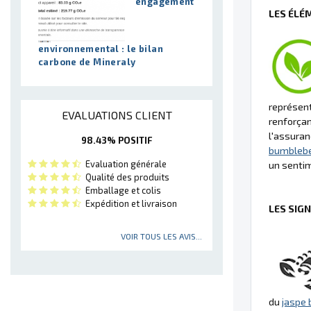
engagement
LES ÉLÉ
environnemental : le bilan
carbone de Mineraly
représente
EVALUATIONS CLIENT
renforçan
l'assuran
98.43% POSITIF
bumbleb
Evaluation générale
un sentim
Qualité des produits
Emballage et colis
Expédition et livraison
LES SIG
VOIR TOUS LES AVIS...
du
jaspe