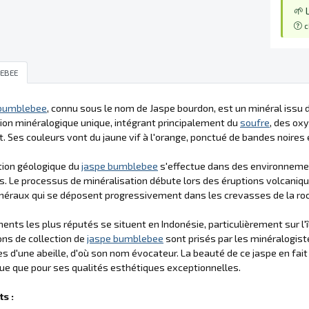
🌱 
c
EBEE
 bumblebee
, connu sous le nom de Jaspe bourdon, est un minéral issu 
on minéralogique unique, intégrant principalement du
soufre
, des ox
t. Ses couleurs vont du jaune vif à l'orange, ponctué de bandes noires 
tion géologique du
jaspe bumblebee
s'effectue dans des environneme
. Le processus de minéralisation débute lors des éruptions volcaniqu
néraux qui se déposent progressivement dans les crevasses de la ro
ents les plus réputés se situent en Indonésie, particulièrement sur l'î
ons de collection de
jaspe bumblebee
sont prisés par les minéralogist
es d'une abeille, d'où son nom évocateur. La beauté de ce jaspe en fai
que que pour ses qualités esthétiques exceptionnelles.
s :