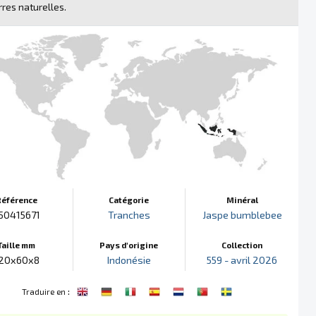
rres naturelles.
Référence
Catégorie
Minéral
50415671
Tranches
Jaspe bumblebee
Taille mm
Pays d'origine
Collection
20x60x8
Indonésie
559 - avril 2026
:
Traduire en