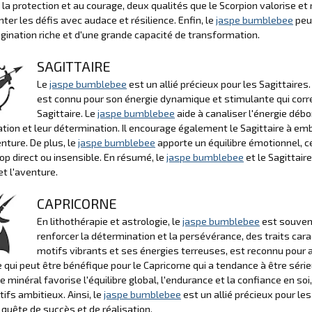
 la protection et au courage, deux qualités que le Scorpion valorise et r
nter les défis avec audace et résilience. Enfin, le
jaspe bumblebee
peut
gination riche et d'une grande capacité de transformation.
SAGITTAIRE
Le
jaspe bumblebee
est un allié précieux pour les Sagittaires
est connu pour son énergie dynamique et stimulante qui corr
Sagittaire. Le
jaspe bumblebee
aide à canaliser l'énergie déb
tion et leur détermination. Il encourage également le Sagittaire à e
enture. De plus, le
jaspe bumblebee
apporte un équilibre émotionnel, ce 
rop direct ou insensible. En résumé, le
jaspe bumblebee
et le Sagittair
et l'aventure.
CAPRICORNE
En lithothérapie et astrologie, le
jaspe bumblebee
est souvent
renforcer la détermination et la persévérance, des traits cara
motifs vibrants et ses énergies terreuses, est reconnu pour ai
e qui peut être bénéfique pour le Capricorne qui a tendance à être sér
ce minéral favorise l'équilibre global, l'endurance et la confiance en soi
tifs ambitieux. Ainsi, le
jaspe bumblebee
est un allié précieux pour le
 quête de succès et de réalisation.