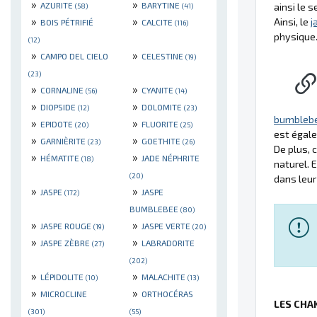
»
»
AZURITE
BARYTINE
ainsi le s
(58)
(41)
»
»
Ainsi, le
j
BOIS PÉTRIFIÉ
CALCITE
(116)
physique
(12)
»
»
CAMPO DEL CIELO
CELESTINE
(19)
(23)
»
»
CORNALINE
CYANITE
(56)
(14)
»
»
DIOPSIDE
DOLOMITE
(12)
(23)
bumbleb
»
»
EPIDOTE
FLUORITE
(20)
(25)
est égale
»
»
GARNIÈRITE
GOETHITE
(23)
(26)
De plus, 
»
»
HÉMATITE
JADE NÉPHRITE
(18)
naturel.
(20)
dans leur 
»
»
JASPE
JASPE
(172)
BUMBLEBEE
(80)
»
»
JASPE ROUGE
JASPE VERTE
(19)
(20)
»
»
JASPE ZÈBRE
LABRADORITE
(27)
(202)
»
»
LÉPIDOLITE
MALACHITE
(10)
(13)
»
»
MICROCLINE
ORTHOCÉRAS
LES CHA
(301)
(55)