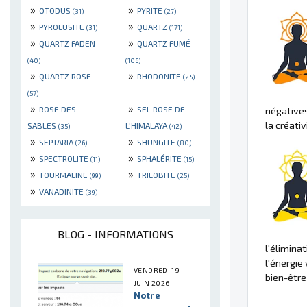
»
»
OTODUS
PYRITE
(31)
(27)
»
»
PYROLUSITE
QUARTZ
(31)
(171)
»
»
QUARTZ FADEN
QUARTZ FUMÉ
(40)
(106)
»
»
QUARTZ ROSE
RHODONITE
(25)
(57)
»
»
ROSE DES
SEL ROSE DE
négatives
la créati
SABLES
L'HIMALAYA
(35)
(42)
»
»
SEPTARIA
SHUNGITE
(26)
(80)
»
»
SPECTROLITE
SPHALÉRITE
(11)
(15)
»
»
TOURMALINE
TRILOBITE
(99)
(25)
»
VANADINITE
(39)
BLOG - INFORMATIONS
l'élimina
l'énergie
VENDREDI 19
bien-être
JUIN 2026
Notre