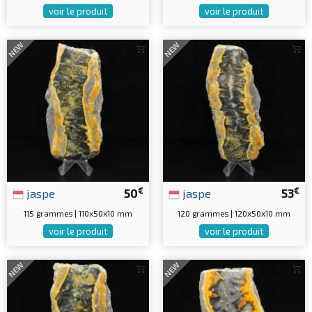
voir le produit
voir le produit
NEW
NEW
€
€
jaspe
50
jaspe
53
115 grammes | 110x50x10 mm
120 grammes | 120x50x10 mm
voir le produit
voir le produit
NEW
NEW