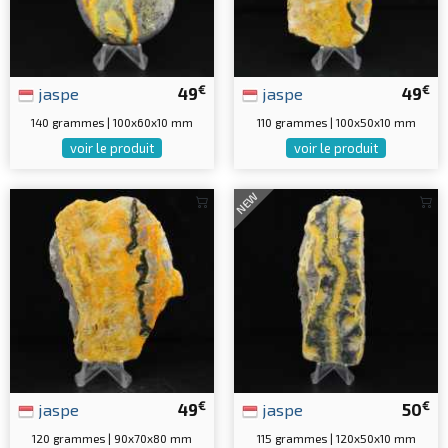
€
€
jaspe
49
jaspe
49
140 grammes | 100x60x10 mm
110 grammes | 100x50x10 mm
voir le produit
voir le produit
NEW
€
€
jaspe
49
jaspe
50
120 grammes | 90x70x80 mm
115 grammes | 120x50x10 mm