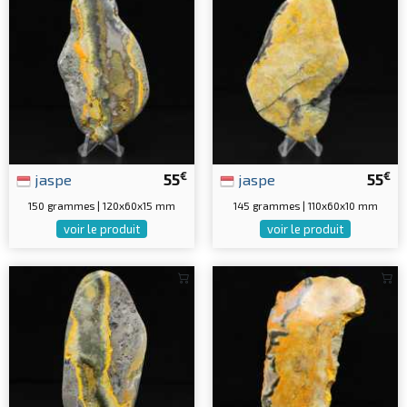
€
€
jaspe
55
jaspe
55
150 grammes | 120x60x15 mm
145 grammes | 110x60x10 mm
voir le produit
voir le produit