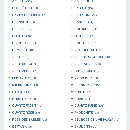
»
»
AZURITE
BARYTINE
(58)
(41)
»
»
BOIS PÉTRIFIÉ
CALCITE
(12)
(116)
»
»
CAMPO DEL CIELO
CELESTINE
(23)
(19)
»
»
CORNALINE
CYANITE
(56)
(14)
»
»
DIOPSIDE
DOLOMITE
(12)
(23)
»
»
EPIDOTE
FLUORITE
(20)
(25)
»
»
GARNIÈRITE
GOETHITE
(23)
(26)
»
»
HÉMATITE
JADE NÉPHRITE
(18)
(20)
»
»
JASPE
JASPE BUMBLEBEE
(172)
(80)
»
»
JASPE ROUGE
JASPE VERTE
(19)
(20)
»
»
JASPE ZÈBRE
LABRADORITE
(27)
(202)
»
»
LÉPIDOLITE
MALACHITE
(10)
(13)
»
»
MICROCLINE
ORTHOCÉRAS
(301)
(55)
»
»
OTODUS
PYRITE
(31)
(27)
»
»
PYROLUSITE
QUARTZ
(31)
(171)
»
»
QUARTZ FADEN
QUARTZ FUMÉ
(40)
(106)
»
»
QUARTZ ROSE
RHODONITE
(57)
(25)
»
»
ROSE DES SABLES
SEL ROSE DE L'HIMALAYA
(35)
(42)
»
»
SEPTARIA
SHUNGITE
(26)
(80)