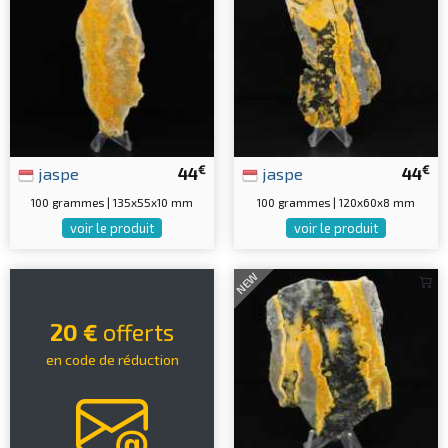
€
€
jaspe
44
jaspe
44
100 grammes | 135x55x10 mm
100 grammes | 120x60x8 mm
voir le produit
voir le produit
NEW
20 €
offerts
en code de réduction