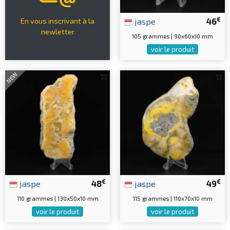
€
jaspe
46
En vous inscrivant à la
newletter
105 grammes | 90x60x10 mm
voir le produit
NEW
€
€
jaspe
48
jaspe
49
110 grammes | 130x50x10 mm
115 grammes | 110x70x10 mm
voir le produit
voir le produit