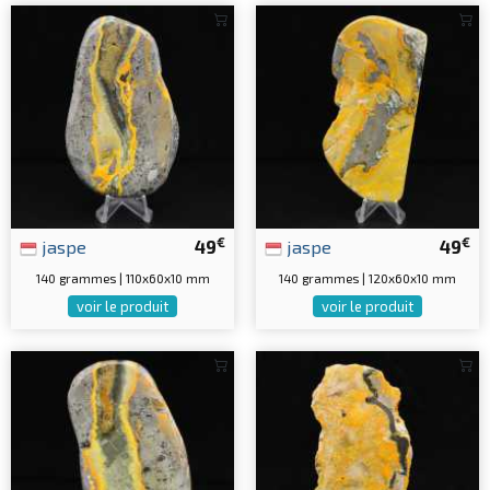
€
€
jaspe
49
jaspe
49
140 grammes | 110x60x10 mm
140 grammes | 120x60x10 mm
voir le produit
voir le produit