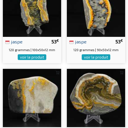
€
€
jaspe
53
jaspe
53
120 grammes | 100x50x12 mm
120 grammes | 90x50x12 mm
voir le produit
voir le produit