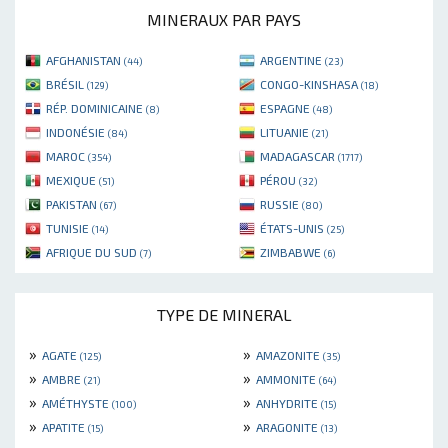
MINERAUX PAR PAYS
AFGHANISTAN
ARGENTINE
(44)
(23)
BRÉSIL
CONGO-KINSHASA
(129)
(18)
RÉP. DOMINICAINE
ESPAGNE
(8)
(48)
INDONÉSIE
LITUANIE
(84)
(21)
MAROC
MADAGASCAR
(354)
(1717)
MEXIQUE
PÉROU
(51)
(32)
PAKISTAN
RUSSIE
(67)
(80)
TUNISIE
ÉTATS-UNIS
(14)
(25)
AFRIQUE DU SUD
ZIMBABWE
(7)
(6)
TYPE DE MINERAL
»
»
AGATE
AMAZONITE
(125)
(35)
»
»
AMBRE
AMMONITE
(21)
(64)
»
»
AMÉTHYSTE
ANHYDRITE
(100)
(15)
»
»
APATITE
ARAGONITE
(15)
(13)