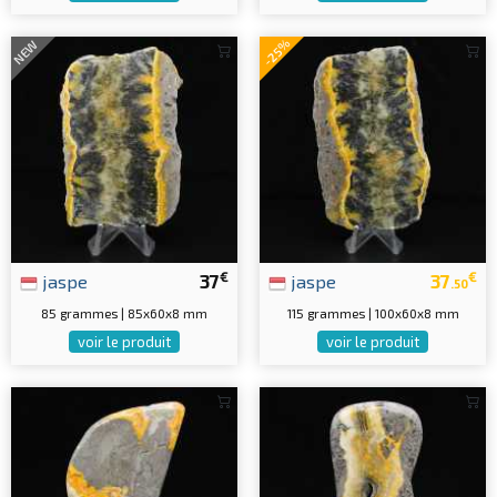
-25%
NEW
€
€
jaspe
37
jaspe
37
.50
85 grammes | 85x60x8 mm
115 grammes | 100x60x8 mm
voir le produit
voir le produit