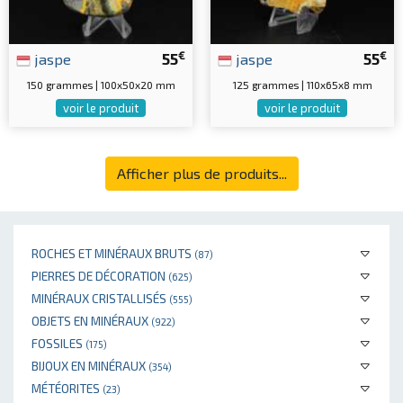
€
€
jaspe
55
jaspe
55
150 grammes | 100x50x20 mm
125 grammes | 110x65x8 mm
voir le produit
voir le produit
Afficher plus de produits...
ROCHES ET MINÉRAUX BRUTS
(87)
PIERRES DE DÉCORATION
(625)
MINÉRAUX CRISTALLISÉS
(555)
OBJETS EN MINÉRAUX
(922)
FOSSILES
(175)
BIJOUX EN MINÉRAUX
(354)
MÉTÉORITES
(23)