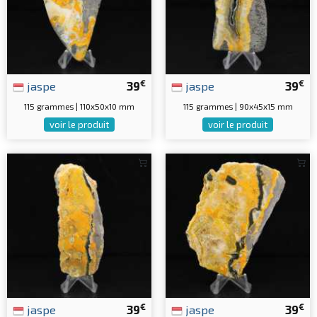
€
€
jaspe
39
jaspe
39
115 grammes | 110x50x10 mm
115 grammes | 90x45x15 mm
voir le produit
voir le produit
€
€
jaspe
39
jaspe
39