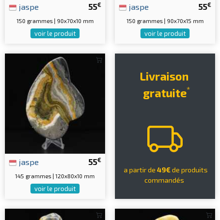
€
€
jaspe
55
jaspe
55
150 grammes | 90x70x10 mm
150 grammes | 90x70x15 mm
voir le produit
voir le produit
Livraison
*
gratuite
€
jaspe
55
a partir de
49€
de produits
145 grammes | 120x80x10 mm
commandés
voir le produit