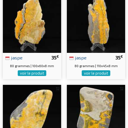
€
€
jaspe
35
jaspe
35
80 grammes | 100x60x8 mm
80 grammes | 110x45x8 mm
voir le produit
voir le produit