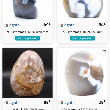
€
€
agate
49
agate
34
980 grammes | 120x70x60 mm
700 grammes | 110x90x50 mm
voir le produit
voir le produit
€
€
agate
89
agate
29
1.6 kilo | 135x105x75 mm
600 grammes | 100x80x40 mm