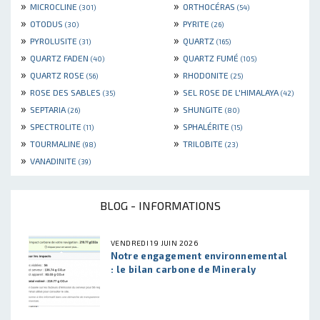
»
»
MICROCLINE
ORTHOCÉRAS
(301)
(54)
»
»
OTODUS
PYRITE
(30)
(26)
»
»
PYROLUSITE
QUARTZ
(31)
(165)
»
»
QUARTZ FADEN
QUARTZ FUMÉ
(40)
(105)
»
»
QUARTZ ROSE
RHODONITE
(56)
(25)
»
»
ROSE DES SABLES
SEL ROSE DE L'HIMALAYA
(35)
(42)
»
»
SEPTARIA
SHUNGITE
(26)
(80)
»
»
SPECTROLITE
SPHALÉRITE
(11)
(15)
»
»
TOURMALINE
TRILOBITE
(98)
(23)
»
VANADINITE
(39)
BLOG - INFORMATIONS
VENDREDI 19 JUIN 2026
Notre engagement environnemental
: le bilan carbone de Mineraly