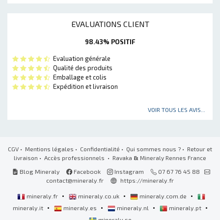
EVALUATIONS CLIENT
98.43% POSITIF
Evaluation générale
Qualité des produits
Emballage et colis
Expédition et livraison
VOIR TOUS LES AVIS...
CGV
•
Mentions légales
•
Confidentialité
•
Qui sommes nous ?
•
Retour et
livraison
•
Accès professionnels
• Ravaka
&
Mineraly Rennes France
Blog Mineraly
Facebook
Instagram
07 67 76 45 88
contact@mineraly.fr
https://mineraly.fr
•
•
•
mineraly.fr
mineraly.co.uk
mineraly.com.de
•
•
•
•
mineraly.it
mineraly.es
mineraly.nl
mineraly.pt
mineraly.se