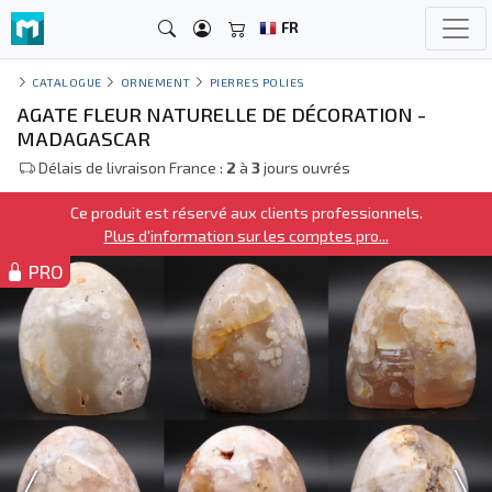
FR
CATALOGUE
ORNEMENT
PIERRES POLIES
AGATE FLEUR NATURELLE DE DÉCORATION -
MADAGASCAR
Délais de livraison France :
2
à
3
jours ouvrés
Ce produit est réservé aux clients professionnels.
Plus d'information sur les comptes pro...
PRO