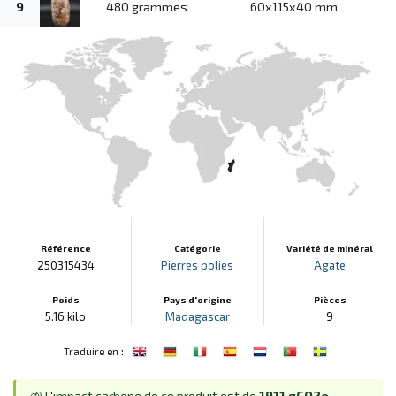
9
480 grammes
60x115x40 mm
Référence
Catégorie
Variété de minéral
250315434
Pierres polies
Agate
Poids
Pays d'origine
Pièces
5.16 kilo
Madagascar
9
:
Traduire en
🌱 L'impact carbone de ce produit est de
1911 gCO2e
.