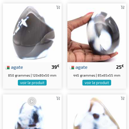
€
€
agate
39
agate
25
850 grammes | 120x80x50 mm
445 grammes | 85x65x55 mm
voir le produit
voir le produit