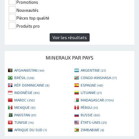
Promotions
Nouveautés
Pièces top qualité
Produits pro
Voir les résultats
MINERAUX PAR PAYS
AFGHANISTAN
ARGENTINE
(44)
(21)
BRÉSIL
CONGO-KINSHASA
(128)
(17)
RÉP. DOMINICAINE
ESPAGNE
(8)
(48)
INDONÉSIE
LITUANIE
(84)
(21)
MAROC
MADAGASCAR
(350)
(1704)
MEXIQUE
PÉROU
(51)
(31)
PAKISTAN
RUSSIE
(67)
(80)
TUNISIE
ÉTATS-UNIS
(14)
(25)
AFRIQUE DU SUD
ZIMBABWE
(7)
(6)