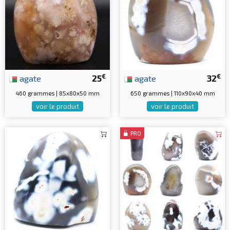
€
€
agate
25
agate
32
460 grammes | 85x80x50 mm
650 grammes | 110x90x40 mm
voir le produit
voir le produit
PRO