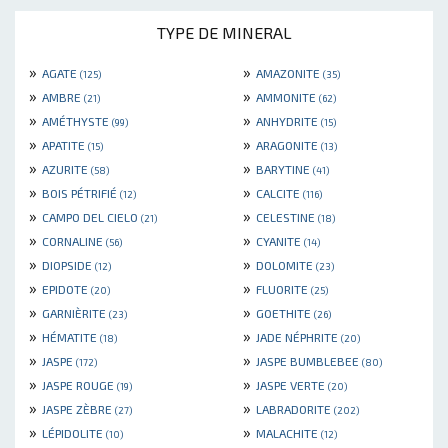
TYPE DE MINERAL
»
»
AGATE
AMAZONITE
(125)
(35)
»
»
AMBRE
AMMONITE
(21)
(62)
»
»
AMÉTHYSTE
ANHYDRITE
(99)
(15)
»
»
APATITE
ARAGONITE
(15)
(13)
»
»
AZURITE
BARYTINE
(58)
(41)
»
»
BOIS PÉTRIFIÉ
CALCITE
(12)
(116)
»
»
CAMPO DEL CIELO
CELESTINE
(21)
(18)
»
»
CORNALINE
CYANITE
(56)
(14)
»
»
DIOPSIDE
DOLOMITE
(12)
(23)
»
»
EPIDOTE
FLUORITE
(20)
(25)
»
»
GARNIÈRITE
GOETHITE
(23)
(26)
»
»
HÉMATITE
JADE NÉPHRITE
(18)
(20)
»
»
JASPE
JASPE BUMBLEBEE
(172)
(80)
»
»
JASPE ROUGE
JASPE VERTE
(19)
(20)
»
»
JASPE ZÈBRE
LABRADORITE
(27)
(202)
»
»
LÉPIDOLITE
MALACHITE
(10)
(12)