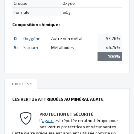
Groupe
Oxyde
Formule
SiO
2
Composition chimique
:
O
Oxygène
Autre non métal
53.26%
Si
Silicium
Métalloïdes
46.74%
100%
LITHOTHÉRAPIE
LES VERTUS ATTRIBUÉES AU MINÉRAL AGATE
PROTECTION ET SÉCURITÉ
L'
agate
est réputée en lithothérapie pour
ses vertus protectrices et sécurisantes.
Cette pierre précieuse est souvent utilisée comme un