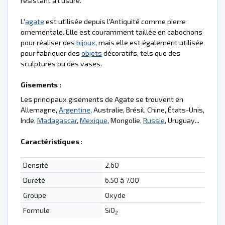
résistant à l'usure.
L'
agate
est utilisée depuis l'Antiquité comme pierre
ornementale. Elle est couramment taillée en cabochons
pour réaliser des
bijoux
, mais elle est également utilisée
pour fabriquer des
objets
décoratifs, tels que des
sculptures ou des vases.
Gisements :
Les principaux gisements de Agate se trouvent en
Allemagne,
Argentine
, Australie, Brésil, Chine, États-Unis,
Inde,
Madagascar
,
Mexique
, Mongolie,
Russie
, Uruguay...
Caractéristiques
:
Densité
2.60
Dureté
6.50 à 7.00
Groupe
Oxyde
Formule
SiO
2