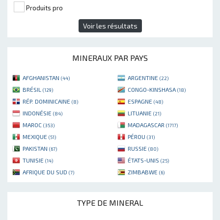
Produits pro
Voir les résultats
MINERAUX PAR PAYS
AFGHANISTAN
ARGENTINE
(44)
(22)
BRÉSIL
CONGO-KINSHASA
(129)
(18)
RÉP. DOMINICAINE
ESPAGNE
(8)
(48)
INDONÉSIE
LITUANIE
(84)
(21)
MAROC
MADAGASCAR
(353)
(1717)
MEXIQUE
PÉROU
(51)
(31)
PAKISTAN
RUSSIE
(67)
(80)
TUNISIE
ÉTATS-UNIS
(14)
(25)
AFRIQUE DU SUD
ZIMBABWE
(7)
(6)
TYPE DE MINERAL