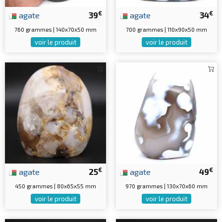
€
€
agate
39
agate
34
760 grammes | 140x70x50 mm
700 grammes | 110x90x50 mm
voir le produit
voir le produit
€
€
agate
25
agate
49
450 grammes | 80x65x55 mm
970 grammes | 130x70x60 mm
voir le produit
voir le produit