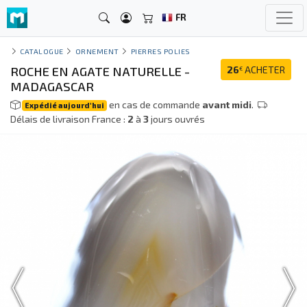
FR
CATALOGUE
ORNEMENT
PIERRES POLIES
ROCHE EN AGATE NATURELLE -
26
ACHETER
€
MADAGASCAR
en cas de commande
avant midi
.
Expédié aujourd'hui
Délais de livraison France :
2
à
3
jours ouvrés