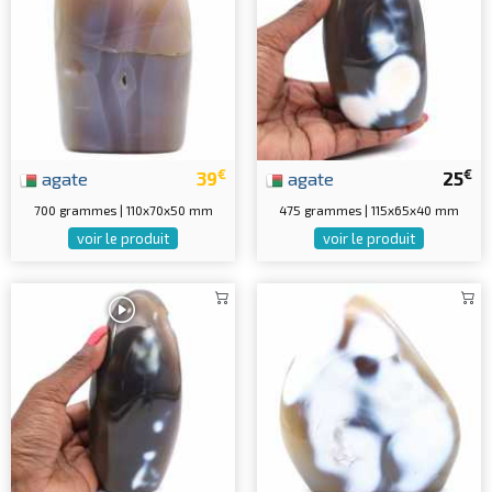
€
€
agate
39
agate
25
700 grammes | 110x70x50 mm
475 grammes | 115x65x40 mm
voir le produit
voir le produit