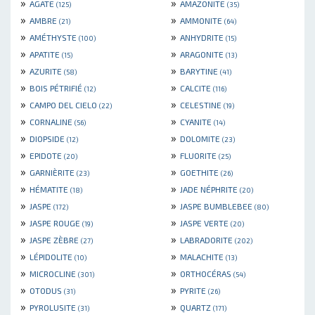
»
»
AGATE
AMAZONITE
(125)
(35)
»
»
AMBRE
AMMONITE
(21)
(64)
»
»
AMÉTHYSTE
ANHYDRITE
(100)
(15)
»
»
APATITE
ARAGONITE
(15)
(13)
»
»
AZURITE
BARYTINE
(58)
(41)
»
»
BOIS PÉTRIFIÉ
CALCITE
(12)
(116)
»
»
CAMPO DEL CIELO
CELESTINE
(22)
(19)
»
»
CORNALINE
CYANITE
(56)
(14)
»
»
DIOPSIDE
DOLOMITE
(12)
(23)
»
»
EPIDOTE
FLUORITE
(20)
(25)
»
»
GARNIÈRITE
GOETHITE
(23)
(26)
»
»
HÉMATITE
JADE NÉPHRITE
(18)
(20)
»
»
JASPE
JASPE BUMBLEBEE
(172)
(80)
»
»
JASPE ROUGE
JASPE VERTE
(19)
(20)
»
»
JASPE ZÈBRE
LABRADORITE
(27)
(202)
»
»
LÉPIDOLITE
MALACHITE
(10)
(13)
»
»
MICROCLINE
ORTHOCÉRAS
(301)
(54)
»
»
OTODUS
PYRITE
(31)
(26)
»
»
PYROLUSITE
QUARTZ
(31)
(171)