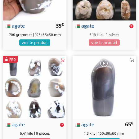
€
agate
35
agate
700 grammes | 105x85x50 mm
5.16 kilo | 9 pièces
voir le produit
voir le produit
PRO
€
agate
agate
65
6.41 kilo | 9 pièces
1.3 kilo | 160x80x60 mm