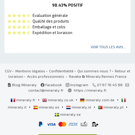
98.43% POSITIF
Evaluation générale
Qualité des produits
Emballage et colis
Expédition et livraison
VOIR TOUS LES AVIS...
CGV
•
Mentions légales
•
Confidentialité
•
Qui sommes nous ?
•
Retour et
livraison
•
Accès professionnels
• Ravaka
&
Mineraly Rennes France
Blog Mineraly
Facebook
Instagram
07 67 76 45 88
contact@mineraly.fr
https://mineraly.fr
•
•
•
mineraly.fr
mineraly.co.uk
mineraly.com.de
•
•
•
•
mineraly.it
mineraly.es
mineraly.nl
mineraly.pt
mineraly.se