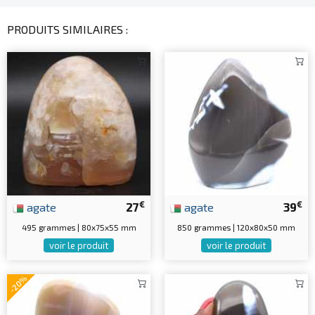
PRODUITS SIMILAIRES :
€
€
agate
27
agate
39
495 grammes | 80x75x55 mm
850 grammes | 120x80x50 mm
voir le produit
voir le produit
-20%