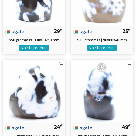
€
€
agate
29
agate
25
650 grammes | 100x70x60 mm
500 grammes | 90x80x40 mm
voir le produit
voir le produit
€
€
agate
24
agate
49
480 grammes | 80x70x50 mm
980 grammes | 120x70x60 mm