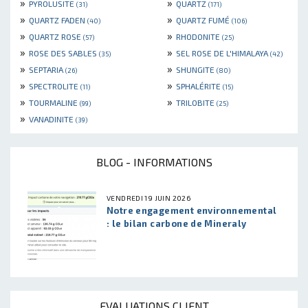
»
»
PYROLUSITE
QUARTZ
(31)
(171)
»
»
QUARTZ FADEN
QUARTZ FUMÉ
(40)
(106)
»
»
QUARTZ ROSE
RHODONITE
(57)
(25)
»
»
ROSE DES SABLES
SEL ROSE DE L'HIMALAYA
(35)
(42)
»
»
SEPTARIA
SHUNGITE
(26)
(80)
»
»
SPECTROLITE
SPHALÉRITE
(11)
(15)
»
»
TOURMALINE
TRILOBITE
(99)
(25)
»
VANADINITE
(39)
BLOG - INFORMATIONS
VENDREDI 19 JUIN 2026
Notre engagement environnemental
: le bilan carbone de Mineraly
EVALUATIONS CLIENT