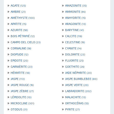
»
»
AGATE
AMAZONITE
(125)
(35)
»
»
AMBRE
AMMONITE
(21)
(64)
»
»
AMÉTHYSTE
ANHYDRITE
(100)
(15)
»
»
APATITE
ARAGONITE
(15)
(13)
»
»
AZURITE
BARYTINE
(58)
(41)
»
»
BOIS PÉTRIFIÉ
CALCITE
(12)
(116)
»
»
CAMPO DEL CIELO
CELESTINE
(23)
(19)
»
»
CORNALINE
CYANITE
(56)
(14)
»
»
DIOPSIDE
DOLOMITE
(12)
(23)
»
»
EPIDOTE
FLUORITE
(20)
(25)
»
»
GARNIÈRITE
GOETHITE
(23)
(26)
»
»
HÉMATITE
JADE NÉPHRITE
(18)
(20)
»
»
JASPE
JASPE BUMBLEBEE
(172)
(80)
»
»
JASPE ROUGE
JASPE VERTE
(19)
(20)
»
»
JASPE ZÈBRE
LABRADORITE
(27)
(202)
»
»
LÉPIDOLITE
MALACHITE
(10)
(13)
»
»
MICROCLINE
ORTHOCÉRAS
(301)
(55)
»
»
OTODUS
PYRITE
(31)
(27)