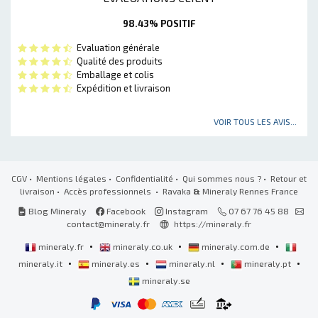
98.43% POSITIF
Evaluation générale
Qualité des produits
Emballage et colis
Expédition et livraison
VOIR TOUS LES AVIS...
CGV
•
Mentions légales
•
Confidentialité
•
Qui sommes nous ?
•
Retour et
livraison
•
Accès professionnels
• Ravaka
&
Mineraly Rennes France
Blog Mineraly
Facebook
Instagram
07 67 76 45 88
contact@mineraly.fr
https://mineraly.fr
•
•
•
mineraly.fr
mineraly.co.uk
mineraly.com.de
•
•
•
•
mineraly.it
mineraly.es
mineraly.nl
mineraly.pt
mineraly.se