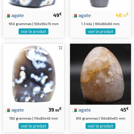
€
€
agate
49
agate
48
.75
950 grammes | 100x90x70 mm
1.3 kilo | 160x80x60 mm
voir le produit
voir le produit
€
€
agate
39
agate
45
.90
780 grammes | 110x80x40 mm
810 grammes | 100x80x65 mm
voir le produit
voir le produit