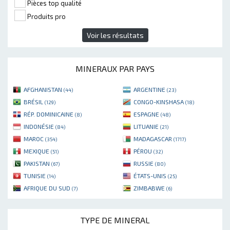
Pièces top qualité
Produits pro
Voir les résultats
MINERAUX PAR PAYS
AFGHANISTAN
ARGENTINE
(44)
(23)
BRÉSIL
CONGO-KINSHASA
(129)
(18)
RÉP. DOMINICAINE
ESPAGNE
(8)
(48)
INDONÉSIE
LITUANIE
(84)
(21)
MAROC
MADAGASCAR
(354)
(1717)
MEXIQUE
PÉROU
(51)
(32)
PAKISTAN
RUSSIE
(67)
(80)
TUNISIE
ÉTATS-UNIS
(14)
(25)
AFRIQUE DU SUD
ZIMBABWE
(7)
(6)
TYPE DE MINERAL