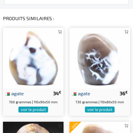
PRODUITS SIMILAIRES :
€
€
agate
34
agate
36
700 grammes | 110x90x50 mm
730 grammes | 110x80x50 mm
voir le produit
voir le produit
-20%