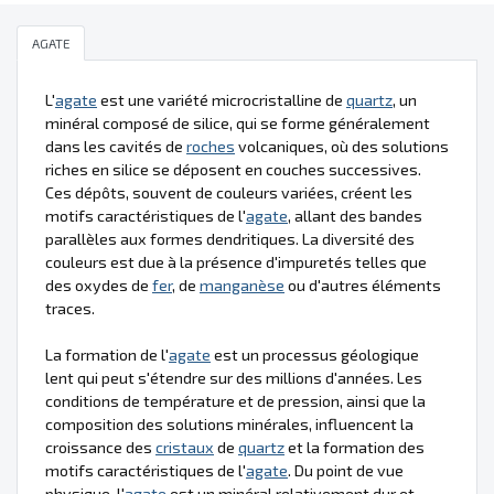
AGATE
L'
agate
est une variété microcristalline de
quartz
, un
minéral composé de silice, qui se forme généralement
dans les cavités de
roches
volcaniques, où des solutions
riches en silice se déposent en couches successives.
Ces dépôts, souvent de couleurs variées, créent les
motifs caractéristiques de l'
agate
, allant des bandes
parallèles aux formes dendritiques. La diversité des
couleurs est due à la présence d'impuretés telles que
des oxydes de
fer
, de
manganèse
ou d'autres éléments
traces.
La formation de l'
agate
est un processus géologique
lent qui peut s'étendre sur des millions d'années. Les
conditions de température et de pression, ainsi que la
composition des solutions minérales, influencent la
croissance des
cristaux
de
quartz
et la formation des
motifs caractéristiques de l'
agate
. Du point de vue
physique, l'
agate
est un minéral relativement dur et