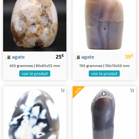
€
€
agate
25
agate
39
450 grammes | 80x65x55 mm
700 grammes | 110x70x50 mm
voir le produit
voir le produit
-25%