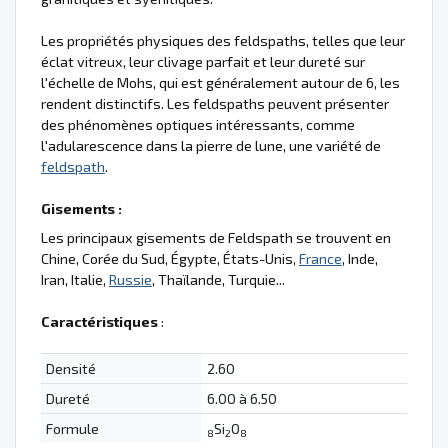
Les propriétés physiques des feldspaths, telles que leur
éclat vitreux, leur clivage parfait et leur dureté sur
l'échelle de Mohs, qui est généralement autour de 6, les
rendent distinctifs. Les feldspaths peuvent présenter
des phénomènes optiques intéressants, comme
l'adularescence dans la pierre de lune, une variété de
feldspath
.
Gisements :
Les principaux gisements de Feldspath se trouvent en
Chine, Corée du Sud, Égypte, États-Unis,
France
, Inde,
Iran, Italie,
Russie
, Thaïlande, Turquie...
Caractéristiques
:
Densité
2.60
Dureté
6.00 à 6.50
Formule
Si
O
8
2
8