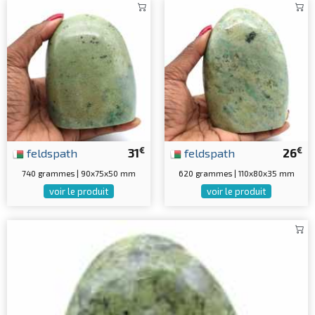
€
€
feldspath
31
feldspath
26
740 grammes | 90x75x50 mm
620 grammes | 110x80x35 mm
voir le produit
voir le produit