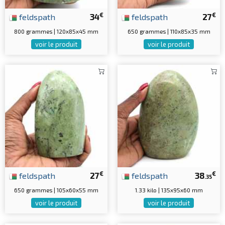
€
€
feldspath
34
feldspath
27
800 grammes | 120x85x45 mm
650 grammes | 110x85x35 mm
voir le produit
voir le produit
€
€
feldspath
27
feldspath
38
.35
650 grammes | 105x60x55 mm
1.33 kilo | 135x95x60 mm
voir le produit
voir le produit