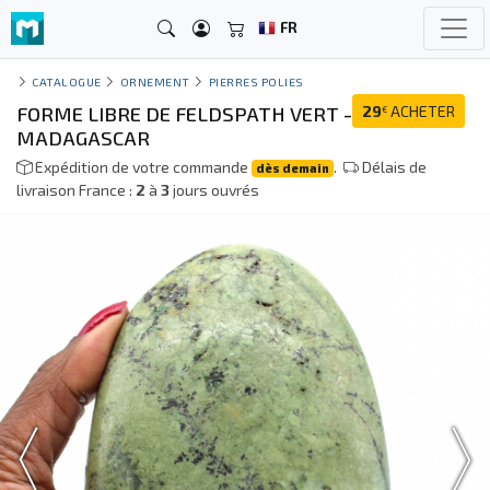
FR
CATALOGUE
ORNEMENT
PIERRES POLIES
FORME LIBRE DE FELDSPATH VERT -
29
ACHETER
€
MADAGASCAR
Expédition de votre commande
.
Délais de
dès demain
livraison France :
2
à
3
jours ouvrés