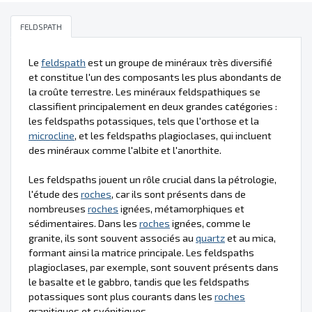
FELDSPATH
Le
feldspath
est un groupe de minéraux très diversifié
et constitue l'un des composants les plus abondants de
la croûte terrestre. Les minéraux feldspathiques se
classifient principalement en deux grandes catégories :
les feldspaths potassiques, tels que l'orthose et la
microcline
, et les feldspaths plagioclases, qui incluent
des minéraux comme l'albite et l'anorthite.
Les feldspaths jouent un rôle crucial dans la pétrologie,
l'étude des
roches
, car ils sont présents dans de
nombreuses
roches
ignées, métamorphiques et
sédimentaires. Dans les
roches
ignées, comme le
granite, ils sont souvent associés au
quartz
et au mica,
formant ainsi la matrice principale. Les feldspaths
plagioclases, par exemple, sont souvent présents dans
le basalte et le gabbro, tandis que les feldspaths
potassiques sont plus courants dans les
roches
granitiques et syénitiques.