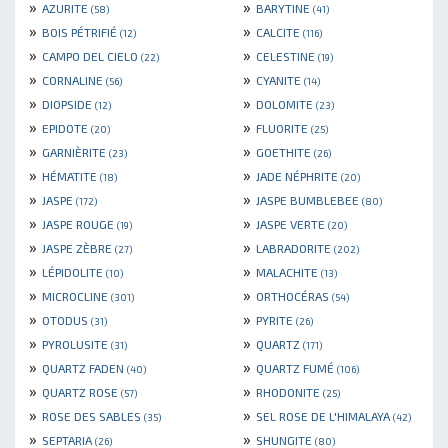
»
»
AZURITE
BARYTINE
(58)
(41)
»
»
BOIS PÉTRIFIÉ
CALCITE
(12)
(116)
»
»
CAMPO DEL CIELO
CELESTINE
(22)
(19)
»
»
CORNALINE
CYANITE
(56)
(14)
»
»
DIOPSIDE
DOLOMITE
(12)
(23)
»
»
EPIDOTE
FLUORITE
(20)
(25)
»
»
GARNIÈRITE
GOETHITE
(23)
(26)
»
»
HÉMATITE
JADE NÉPHRITE
(18)
(20)
»
»
JASPE
JASPE BUMBLEBEE
(172)
(80)
»
»
JASPE ROUGE
JASPE VERTE
(19)
(20)
»
»
JASPE ZÈBRE
LABRADORITE
(27)
(202)
»
»
LÉPIDOLITE
MALACHITE
(10)
(13)
»
»
MICROCLINE
ORTHOCÉRAS
(301)
(54)
»
»
OTODUS
PYRITE
(31)
(26)
»
»
PYROLUSITE
QUARTZ
(31)
(171)
»
»
QUARTZ FADEN
QUARTZ FUMÉ
(40)
(106)
»
»
QUARTZ ROSE
RHODONITE
(57)
(25)
»
»
ROSE DES SABLES
SEL ROSE DE L'HIMALAYA
(35)
(42)
»
»
SEPTARIA
SHUNGITE
(26)
(80)