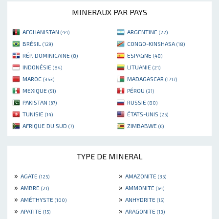
MINERAUX PAR PAYS
AFGHANISTAN
ARGENTINE
(44)
(22)
BRÉSIL
CONGO-KINSHASA
(129)
(18)
RÉP. DOMINICAINE
ESPAGNE
(8)
(48)
INDONÉSIE
LITUANIE
(84)
(21)
MAROC
MADAGASCAR
(353)
(1717)
MEXIQUE
PÉROU
(51)
(31)
PAKISTAN
RUSSIE
(67)
(80)
TUNISIE
ÉTATS-UNIS
(14)
(25)
AFRIQUE DU SUD
ZIMBABWE
(7)
(6)
TYPE DE MINERAL
»
»
AGATE
AMAZONITE
(125)
(35)
»
»
AMBRE
AMMONITE
(21)
(64)
»
»
AMÉTHYSTE
ANHYDRITE
(100)
(15)
»
»
APATITE
ARAGONITE
(15)
(13)