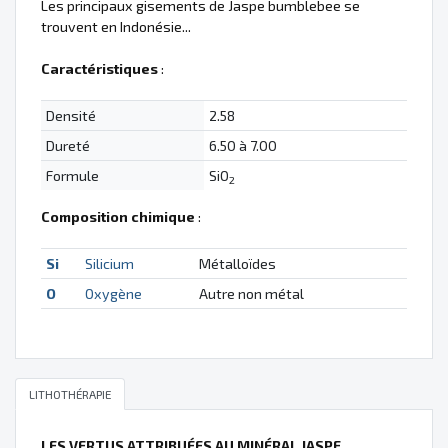
Les principaux gisements de Jaspe bumblebee se
trouvent en Indonésie...
Caractéristiques
:
Densité
2.58
Dureté
6.50 à 7.00
Formule
SiO
2
Composition chimique
:
Si
Silicium
Métalloïdes
O
Oxygène
Autre non métal
LITHOTHÉRAPIE
LES VERTUS ATTRIBUÉES AU MINÉRAL JASPE