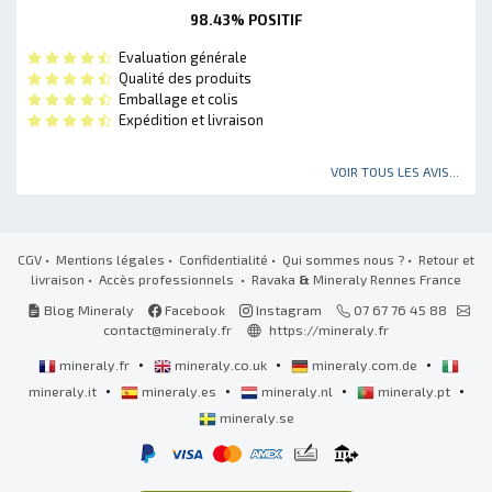
98.43% POSITIF
Evaluation générale
Qualité des produits
Emballage et colis
Expédition et livraison
VOIR TOUS LES AVIS...
CGV
•
Mentions légales
•
Confidentialité
•
Qui sommes nous ?
•
Retour et
livraison
•
Accès professionnels
• Ravaka
&
Mineraly Rennes France
Blog Mineraly
Facebook
Instagram
07 67 76 45 88
contact@mineraly.fr
https://mineraly.fr
•
•
•
mineraly.fr
mineraly.co.uk
mineraly.com.de
•
•
•
•
mineraly.it
mineraly.es
mineraly.nl
mineraly.pt
mineraly.se