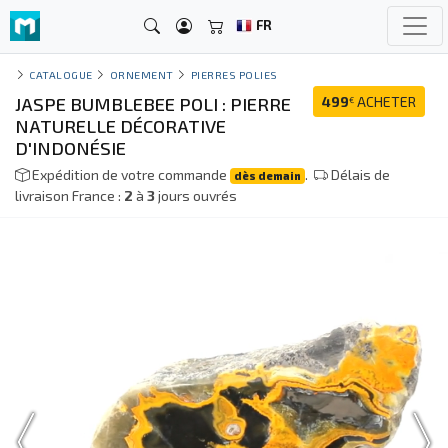
FR
CATALOGUE
ORNEMENT
PIERRES POLIES
JASPE BUMBLEBEE POLI : PIERRE
499
ACHETER
€
NATURELLE DÉCORATIVE
D'INDONÉSIE
Expédition de votre commande
.
Délais de
dès demain
livraison France :
2
à
3
jours ouvrés