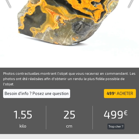
Photos contractuelles montrant l'objet que vous recevrez en commandant. Les
photos ont été réalisées afin d'obtenir un rendu le plus fidèle possible de
l'objet.
Besoin d'info ? Posez une question
499
ACHETER
€
1.55
25
499
€
kilo
cm
Trop cher ?