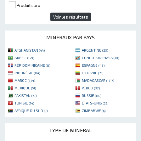
Produits pro
Voir les résultats
MINERAUX PAR PAYS
AFGHANISTAN
ARGENTINE
(44)
(23)
BRÉSIL
CONGO-KINSHASA
(129)
(18)
RÉP. DOMINICAINE
ESPAGNE
(8)
(48)
INDONÉSIE
LITUANIE
(84)
(21)
MAROC
MADAGASCAR
(354)
(1717)
MEXIQUE
PÉROU
(51)
(32)
PAKISTAN
RUSSIE
(67)
(80)
TUNISIE
ÉTATS-UNIS
(14)
(25)
AFRIQUE DU SUD
ZIMBABWE
(7)
(6)
TYPE DE MINERAL