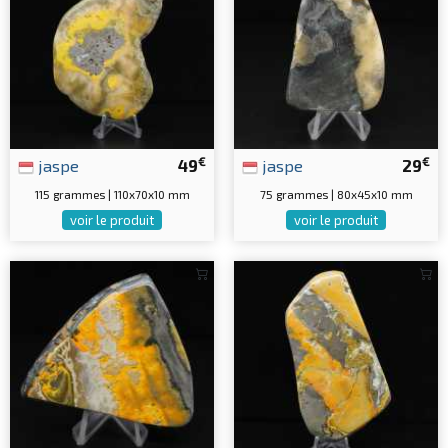
€
€
jaspe
49
jaspe
29
115 grammes | 110x70x10 mm
75 grammes | 80x45x10 mm
voir le produit
voir le produit