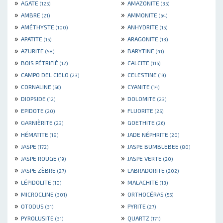
»
»
AGATE
AMAZONITE
(125)
(35)
»
»
AMBRE
AMMONITE
(21)
(64)
»
»
AMÉTHYSTE
ANHYDRITE
(100)
(15)
»
»
APATITE
ARAGONITE
(15)
(13)
»
»
AZURITE
BARYTINE
(58)
(41)
»
»
BOIS PÉTRIFIÉ
CALCITE
(12)
(116)
»
»
CAMPO DEL CIELO
CELESTINE
(23)
(19)
»
»
CORNALINE
CYANITE
(56)
(14)
»
»
DIOPSIDE
DOLOMITE
(12)
(23)
»
»
EPIDOTE
FLUORITE
(20)
(25)
»
»
GARNIÈRITE
GOETHITE
(23)
(26)
»
»
HÉMATITE
JADE NÉPHRITE
(18)
(20)
»
»
JASPE
JASPE BUMBLEBEE
(172)
(80)
»
»
JASPE ROUGE
JASPE VERTE
(19)
(20)
»
»
JASPE ZÈBRE
LABRADORITE
(27)
(202)
»
»
LÉPIDOLITE
MALACHITE
(10)
(13)
»
»
MICROCLINE
ORTHOCÉRAS
(301)
(55)
»
»
OTODUS
PYRITE
(31)
(27)
»
»
PYROLUSITE
QUARTZ
(31)
(171)