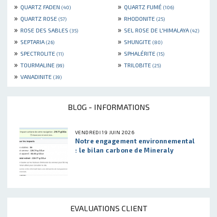
»
»
QUARTZ FADEN
QUARTZ FUMÉ
(40)
(106)
»
»
QUARTZ ROSE
RHODONITE
(57)
(25)
»
»
ROSE DES SABLES
SEL ROSE DE L'HIMALAYA
(35)
(42)
»
»
SEPTARIA
SHUNGITE
(26)
(80)
»
»
SPECTROLITE
SPHALÉRITE
(11)
(15)
»
»
TOURMALINE
TRILOBITE
(99)
(25)
»
VANADINITE
(39)
BLOG - INFORMATIONS
VENDREDI 19 JUIN 2026
Notre engagement environnemental
: le bilan carbone de Mineraly
EVALUATIONS CLIENT