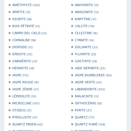
»
»
AMÉTHYSTE
ANHYDRITE
(100)
(15)
»
»
APATITE
ARAGONITE
(15)
(13)
»
»
AZURITE
BARYTINE
(58)
(41)
»
»
BOIS PÉTRIFIÉ
CALCITE
(12)
(116)
»
»
CAMPO DEL CIELO
CELESTINE
(23)
(19)
»
»
CORNALINE
CYANITE
(56)
(14)
»
»
DIOPSIDE
DOLOMITE
(12)
(23)
»
»
EPIDOTE
FLUORITE
(20)
(25)
»
»
GARNIÈRITE
GOETHITE
(23)
(26)
»
»
HÉMATITE
JADE NÉPHRITE
(18)
(20)
»
»
JASPE
JASPE BUMBLEBEE
(172)
(80)
»
»
JASPE ROUGE
JASPE VERTE
(19)
(20)
»
»
JASPE ZÈBRE
LABRADORITE
(27)
(202)
»
»
LÉPIDOLITE
MALACHITE
(10)
(13)
»
»
MICROCLINE
ORTHOCÉRAS
(301)
(55)
»
»
OTODUS
PYRITE
(31)
(27)
»
»
PYROLUSITE
QUARTZ
(31)
(171)
»
»
QUARTZ FADEN
QUARTZ FUMÉ
(40)
(106)
»
»