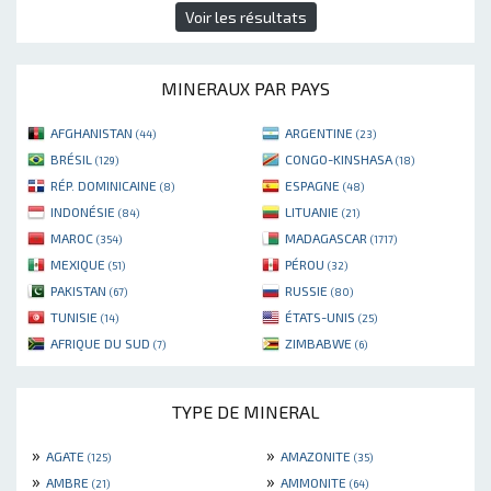
Voir les résultats
MINERAUX PAR PAYS
AFGHANISTAN
ARGENTINE
(44)
(23)
BRÉSIL
CONGO-KINSHASA
(129)
(18)
RÉP. DOMINICAINE
ESPAGNE
(8)
(48)
INDONÉSIE
LITUANIE
(84)
(21)
MAROC
MADAGASCAR
(354)
(1717)
MEXIQUE
PÉROU
(51)
(32)
PAKISTAN
RUSSIE
(67)
(80)
TUNISIE
ÉTATS-UNIS
(14)
(25)
AFRIQUE DU SUD
ZIMBABWE
(7)
(6)
TYPE DE MINERAL
»
»
AGATE
AMAZONITE
(125)
(35)
»
»
AMBRE
AMMONITE
(21)
(64)