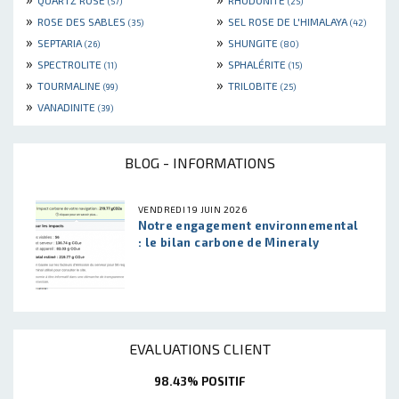
QUARTZ ROSE
RHODONITE
(57)
(25)
»
»
ROSE DES SABLES
SEL ROSE DE L'HIMALAYA
(35)
(42)
»
»
SEPTARIA
SHUNGITE
(26)
(80)
»
»
SPECTROLITE
SPHALÉRITE
(11)
(15)
»
»
TOURMALINE
TRILOBITE
(99)
(25)
»
VANADINITE
(39)
BLOG - INFORMATIONS
VENDREDI 19 JUIN 2026
Notre engagement environnemental
: le bilan carbone de Mineraly
EVALUATIONS CLIENT
98.43% POSITIF