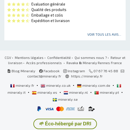
Evaluation générale
Qualité des produits
Emballage et colis
Expédition et livraison
VOIR TOUS LES AVIS...
CGV
•
Mentions légales
•
Confidentialité
•
Qui sommes nous ?
•
Retour et
livraison
•
Accès professionnels
• Ravaka
&
Mineraly Rennes France
Blog Mineraly
Facebook
Instagram
07 67 76 45 88
contact@mineraly.fr
https://mineraly.fr
•
•
•
mineraly.fr
mineraly.co.uk
mineraly.com.de
•
•
•
•
mineraly.it
mineraly.es
mineraly.nl
mineraly.pt
mineraly.se
🌱 Éco-hébergé par DRI