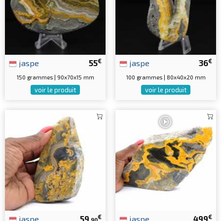
€
€
jaspe
55
jaspe
36
150 grammes | 90x70x15 mm
100 grammes | 80x40x20 mm
voir le produit
voir le produit
€
€
jaspe
59
jaspe
499
.90