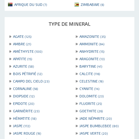
AFRIQUE DU SUD
ZIMBABWE
(7)
(6)
TYPE DE MINERAL
»
»
AGATE
AMAZONITE
(125)
(35)
»
»
AMBRE
AMMONITE
(21)
(64)
»
»
AMÉTHYSTE
ANHYDRITE
(100)
(15)
»
»
APATITE
ARAGONITE
(15)
(13)
»
»
AZURITE
BARYTINE
(58)
(41)
»
»
BOIS PÉTRIFIÉ
CALCITE
(12)
(116)
»
»
CAMPO DEL CIELO
CELESTINE
(23)
(19)
»
»
CORNALINE
CYANITE
(56)
(14)
»
»
DIOPSIDE
DOLOMITE
(12)
(23)
»
»
EPIDOTE
FLUORITE
(20)
(25)
»
»
GARNIÈRITE
GOETHITE
(23)
(26)
»
»
HÉMATITE
JADE NÉPHRITE
(18)
(20)
»
»
JASPE
JASPE BUMBLEBEE
(172)
(80)
»
»
JASPE ROUGE
JASPE VERTE
(19)
(20)