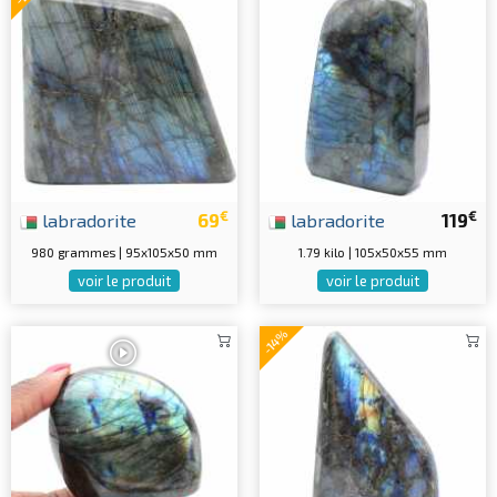
€
€
labradorite
69
labradorite
119
980 grammes | 95x105x50 mm
1.79 kilo | 105x50x55 mm
voir le produit
voir le produit
-14%