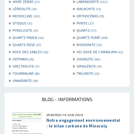
»
»
JASPE ZÈBRE
LABRADORITE
(27)
(202)
»
»
LÉPIDOLITE
MALACHITE
(10)
(13)
»
»
MICROCLINE
ORTHOCÉRAS
(301)
(55)
»
»
OTODUS
PYRITE
(31)
(27)
»
»
PYROLUSITE
QUARTZ
(31)
(171)
»
»
QUARTZ FADEN
QUARTZ FUMÉ
(40)
(106)
»
»
QUARTZ ROSE
RHODONITE
(57)
(25)
»
»
ROSE DES SABLES
SEL ROSE DE L'HIMALAYA
(35)
(42)
»
»
SEPTARIA
SHUNGITE
(26)
(80)
»
»
SPECTROLITE
SPHALÉRITE
(11)
(15)
»
»
TOURMALINE
TRILOBITE
(99)
(25)
»
VANADINITE
(39)
BLOG - INFORMATIONS
VENDREDI 19 JUIN 2026
Notre engagement environnemental
: le bilan carbone de Mineraly