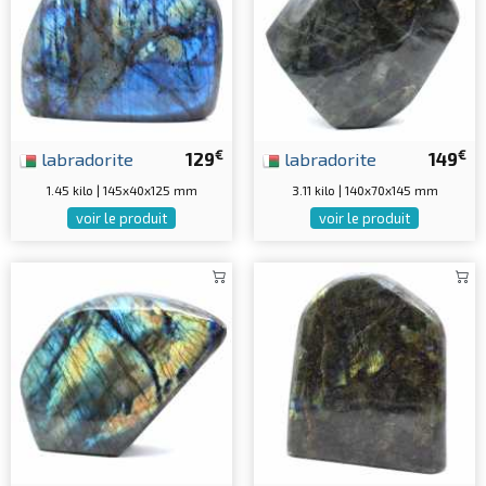
€
€
labradorite
129
labradorite
149
1.45 kilo | 145x40x125 mm
3.11 kilo | 140x70x145 mm
voir le produit
voir le produit