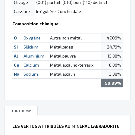
Clivage
{001} parfait, {010} bon, {110} distinct
Cassure
Irrégulière, Conchoïdale
Composition chimique
:
O
Oxygène
Autre non métal
47.09%
Si
Silicium
Métalloïdes
24.79%
Al
Aluminium
Métal pauvre
15.88%
Ca
Calcium
Métal alcalino-terreux
8.86%
Na
Sodium
Métal alcalin
3.38%
99.99%
LITHOTHÉRAPIE
LES VERTUS ATTRIBUÉES AU MINÉRAL LABRADORITE