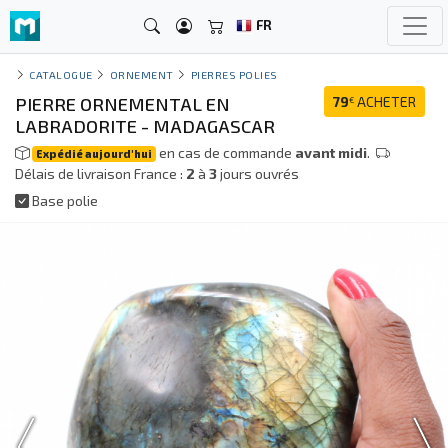
FR
CATALOGUE
ORNEMENT
PIERRES POLIES
PIERRE ORNEMENTAL EN
79
ACHETER
€
LABRADORITE - MADAGASCAR
en cas de commande
avant midi
.
Expédié aujourd'hui
Délais de livraison France :
2
à
3
jours ouvrés
Base polie