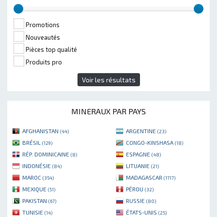
Promotions
Nouveautés
Pièces top qualité
Produits pro
Voir les résultats
MINERAUX PAR PAYS
AFGHANISTAN
ARGENTINE
(44)
(23)
BRÉSIL
CONGO-KINSHASA
(129)
(18)
RÉP. DOMINICAINE
ESPAGNE
(8)
(48)
INDONÉSIE
LITUANIE
(84)
(21)
MAROC
MADAGASCAR
(354)
(1717)
MEXIQUE
PÉROU
(51)
(32)
PAKISTAN
RUSSIE
(67)
(80)
TUNISIE
ÉTATS-UNIS
(14)
(25)