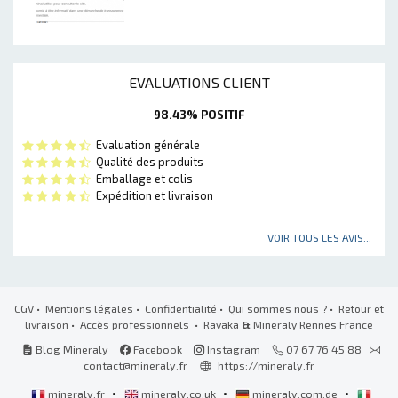
EVALUATIONS CLIENT
98.43% POSITIF
Evaluation générale
Qualité des produits
Emballage et colis
Expédition et livraison
VOIR TOUS LES AVIS...
CGV
•
Mentions légales
•
Confidentialité
•
Qui sommes nous ?
•
Retour et
livraison
•
Accès professionnels
• Ravaka
&
Mineraly Rennes France
Blog Mineraly
Facebook
Instagram
07 67 76 45 88
contact@mineraly.fr
https://mineraly.fr
•
•
•
mineraly.fr
mineraly.co.uk
mineraly.com.de