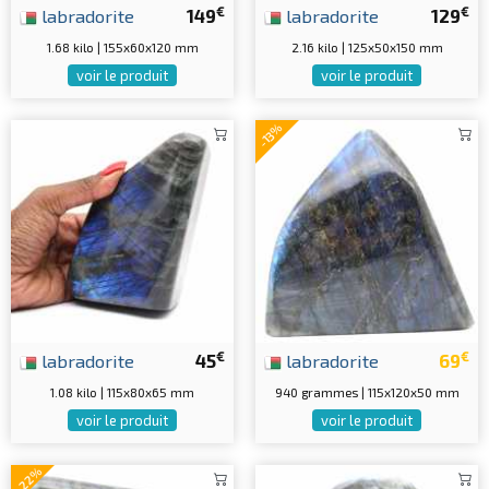
€
€
labradorite
149
labradorite
129
1.68 kilo | 155x60x120 mm
2.16 kilo | 125x50x150 mm
voir le produit
voir le produit
-13%
€
€
labradorite
45
labradorite
69
1.08 kilo | 115x80x65 mm
940 grammes | 115x120x50 mm
voir le produit
voir le produit
-22%